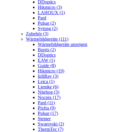
DDoptics
Hikmicro (3)
LAHOUX (1)
Pard
Pulsar (2)
Sytong (2)
Zubehör (3)
Wärmebildgeräte (111)
Wärmebildgeräte anzeigen
Burris (2)
DDoptics
EAW (1)
Guide (8)
Hikmicro (19)
InfiRay (3)
Leica (1)
Liemke (6)
Nitehog (3)
Nocpix (17)
Pard (11)
Pixfra (9)
Pulsar (17)
Steiner
Swarovski (2)
ThermTec (7)