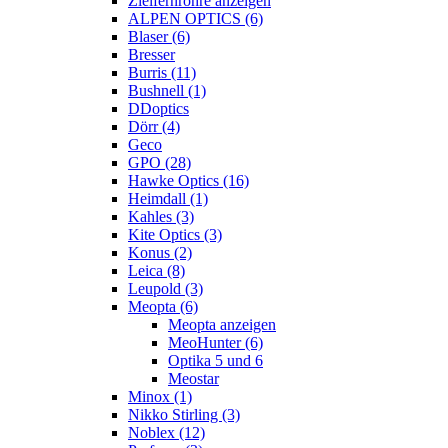
Zielfernrohre anzeigen
ALPEN OPTICS (6)
Blaser (6)
Bresser
Burris (11)
Bushnell (1)
DDoptics
Dörr (4)
Geco
GPO (28)
Hawke Optics (16)
Heimdall (1)
Kahles (3)
Kite Optics (3)
Konus (2)
Leica (8)
Leupold (3)
Meopta (6)
Meopta anzeigen
MeoHunter (6)
Optika 5 und 6
Meostar
Minox (1)
Nikko Stirling (3)
Noblex (12)