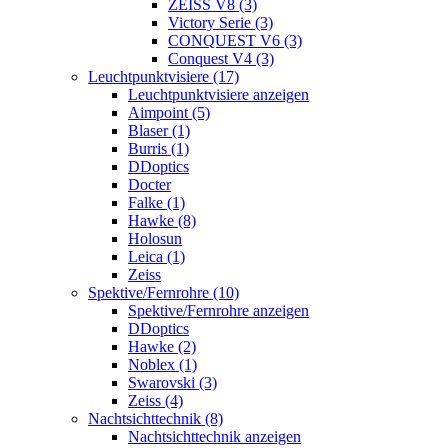
ZEISS V8 (3)
Victory Serie (3)
CONQUEST V6 (3)
Conquest V4 (3)
Leuchtpunktvisiere (17)
Leuchtpunktvisiere anzeigen
Aimpoint (5)
Blaser (1)
Burris (1)
DDoptics
Docter
Falke (1)
Hawke (8)
Holosun
Leica (1)
Zeiss
Spektive/Fernrohre (10)
Spektive/Fernrohre anzeigen
DDoptics
Hawke (2)
Noblex (1)
Swarovski (3)
Zeiss (4)
Nachtsichttechnik (8)
Nachtsichttechnik anzeigen