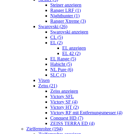
Steiner anzeigen
Ranger LRF (1)
Nighthunter (1)
Ranger Xtreme (3)
Swarovski (26)
Swarovski anzeigen
CL (5)
EL (2)
EL anzeigen
EL 42 (2)
EL Range (5)
Habicht (5)
NL Pure (6)
SLC (3)
Vixen
Zeiss (21)
Zeiss anzeigen
Victory SFL
Victory SF (4)
Victory HT (2)
Victory RF mit Entfernungsmesser (4)
Conquest HD (7)
ZEISS TERRA ED (4)
Zielfernrohre (194)