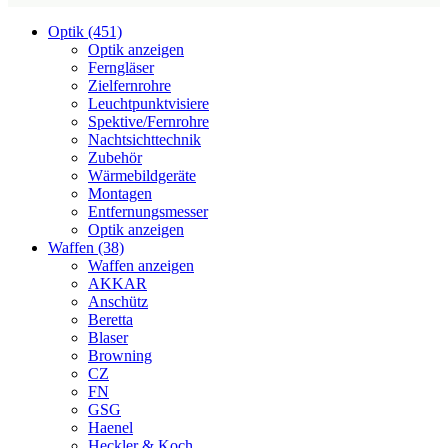
Optik (451)
Optik anzeigen
Ferngläser
Zielfernrohre
Leuchtpunktvisiere
Spektive/Fernrohre
Nachtsichttechnik
Zubehör
Wärmebildgeräte
Montagen
Entfernungsmesser
Optik anzeigen
Waffen (38)
Waffen anzeigen
AKKAR
Anschütz
Beretta
Blaser
Browning
CZ
FN
GSG
Haenel
Heckler & Koch