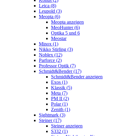
Konus (2)
Leica (8)
Leupold (3)
Meopta (6)
Meopta anzeigen
MeoHunter (6)
Optika 5 und 6
Meostar
Minox (1)
Nikko Stirling (3)
Noblex (12)
Parforce (2)
Professor Optik (7)
Schmidt&Bender (17)
Schmidt&Bender anzeigen
Exos (1)
Klassik (5)
Meta (7)
PM II (2)
Polar (1)
Zenith (1)
Sightmark (3)
Steiner (17)
Steiner anzeigen
S332 (1)