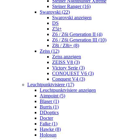
Steiner Nighthunter Xtreme
Steiner Ranger (16)
Swarovski (22)
Swarovski anzeigen
DS
Z5i+
Z6 / Z6i Generation II (4)
Z6 / Z6i Generation III (10)
Z8i / Z8i+ (8)
Zeiss (12)
Zeiss anzeigen
ZEISS V8 (3)
Victory Serie (3)
CONQUEST V6 (3)
Conquest V4 (3)
Leuchtpunktvisiere (17)
Leuchtpunktvisiere anzeigen
Aimpoint (5)
Blaser (1)
Burris (1)
DDoptics
Docter
Falke (1)
Hawke (8)
Holosun