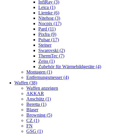
InfiRay (3)
Leica (1)
Liemke (6)
Nitehog (3)
Nocpix (17)
Pard (11)
Pixfra (9)
Pulsar (17)
Steiner
Swarovski (2)
ThermTec (7)
Zeiss (1)
Zubehör für Wärmebildgeräte (4)
Montagen (1)
Entfernungsmesser (4)
Waffen (38)
Waffen anzeigen
AKKAR
Anschütz (1)
Beretta (1)
Blaser
Browning (5)
CZ (1)
FN
GSG (1)