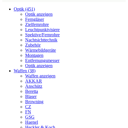
Optik (451)
Optik anzeigen
Ferngläser
Zielfernrohre
Leuchtpunktvisiere
Spektive/Fernrohre
Nachtsichttechnik
Zubehör
Wärmebildgeräte
Montagen
Entfernungsmesser
Optik anzeigen
Waffen (38)
Waffen anzeigen
AKKAR
Anschütz
Beretta
Blaser
Browning
CZ
FN
GSG
Haenel
Heckler & Koch