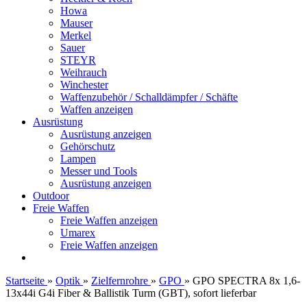
Howa
Mauser
Merkel
Sauer
STEYR
Weihrauch
Winchester
Waffenzubehör / Schalldämpfer / Schäfte
Waffen anzeigen
Ausrüstung
Ausrüstung anzeigen
Gehörschutz
Lampen
Messer und Tools
Ausrüstung anzeigen
Outdoor
Freie Waffen
Freie Waffen anzeigen
Umarex
Freie Waffen anzeigen
Startseite
»
Optik
»
Zielfernrohre
»
GPO
»
GPO SPECTRA 8x 1,6-
13x44i G4i Fiber & Ballistik Turm (GBT), sofort lieferbar