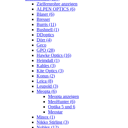
Zielfernrohre anzeigen
ALPEN OPTICS (6)
Blaser (6)
Bresser
Burris (11)
Bushnell (1)
DDoptics
Dörr (4)
Geco
GPO (28)
Hawke Optics (16)
Heimdall (1)
Kahles (3)
Kite Optics (3)
Konus (2)
Leica (8)
Leupold (3)
Meopta (6)
Meopta anzeigen
MeoHunter (6)
Optika 5 und 6
Meostar
Minox (1)
Nikko Stirling (3)
Noblex (12)