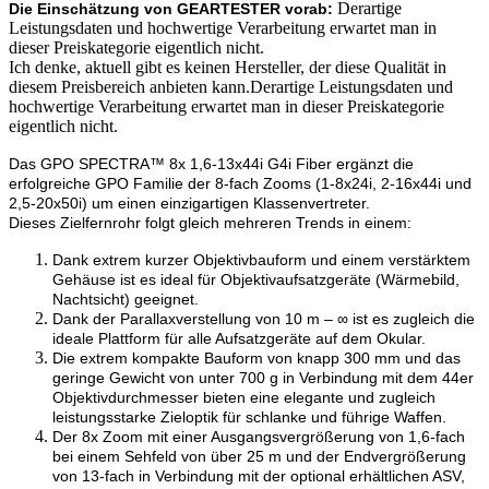
Derartige
Die Einschätzung von GEARTESTER vorab:
Leistungsdaten und hochwertige Verarbeitung erwartet man in
dieser Preiskategorie eigentlich nicht.
Ich denke, aktuell gibt es keinen Hersteller, der diese Qualität in
diesem Preisbereich anbieten kann.Derartige Leistungsdaten und
hochwertige Verarbeitung erwartet man in dieser Preiskategorie
eigentlich nicht.
Das GPO SPECTRA™ 8x 1,6-13x44i G4i Fiber ergänzt die
erfolgreiche GPO Familie der 8-fach Zooms (1-8x24i, 2-16x44i und
2,5-20x50i) um einen einzigartigen Klassenvertreter.
Dieses Zielfernrohr folgt gleich mehreren Trends in einem:
Dank extrem kurzer Objektivbauform und einem verstärktem
Gehäuse ist es ideal für Objektivaufsatzgeräte (Wärmebild,
Nachtsicht) geeignet.
Dank der Parallaxverstellung von 10 m – ∞ ist es zugleich die
ideale Plattform für alle Aufsatzgeräte auf dem Okular.
Die extrem kompakte Bauform von knapp 300 mm und das
geringe Gewicht von unter 700 g in Verbindung mit dem 44er
Objektivdurchmesser bieten eine elegante und zugleich
leistungsstarke Zieloptik für schlanke und führige Waffen.
Der 8x Zoom mit einer Ausgangsvergrößerung von 1,6-fach
bei einem Sehfeld von über 25 m und der Endvergrößerung
von 13-fach in Verbindung mit der optional erhältlichen ASV,