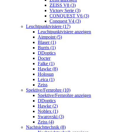
ZEISS V8 (3)
Victory Serie (3)
CONQUEST V6 (3)
Conquest V4 (3)
Leuchtpunktvisiere (17)
Leuchtpunktvisiere anzeigen
Aimpoint (5)
Blaser (1)
Burris (1)
DDoptics
Docter
Falke (1)
Hawke (8)
Holosun
Leica (1)
Zeiss
Spektive/Fernrohre (10)
Spektive/Fernrohre anzeigen
DDoptics
Hawke (2)
Noblex (1)
Swarovski (3)
Zeiss (4)
Nachtsichttechnik (8)