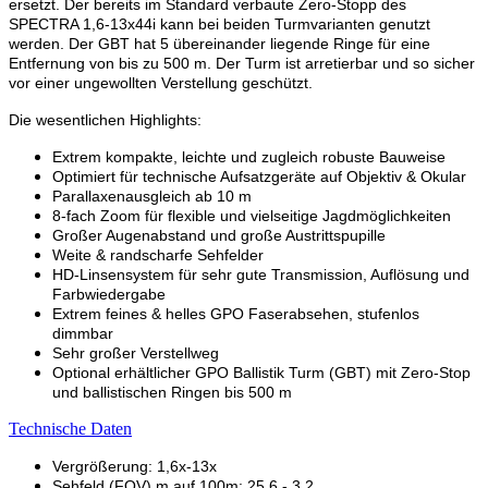
ersetzt. Der bereits im Standard verbaute Zero-Stopp des
SPECTRA 1,6-13x44i kann bei beiden Turmvarianten genutzt
werden. Der GBT hat 5 übereinander liegende Ringe für eine
Entfernung von bis zu 500 m. Der Turm ist arretierbar und so sicher
vor einer ungewollten Verstellung geschützt.
Die wesentlichen Highlights:
Extrem kompakte, leichte und zugleich robuste Bauweise
Optimiert für technische Aufsatzgeräte auf Objektiv & Okular
Parallaxenausgleich ab 10 m
8-fach Zoom für flexible und vielseitige Jagdmöglichkeiten
Großer Augenabstand und große Austrittspupille
Weite & randscharfe Sehfelder
HD-Linsensystem für sehr gute Transmission, Auflösung und
Farbwiedergabe
Extrem feines & helles GPO Faserabsehen, stufenlos
dimmbar
Sehr großer Verstellweg
Optional erhältlicher GPO Ballistik Turm (GBT) mit Zero-Stop
und ballistischen Ringen bis 500 m
Technische Daten
Vergrößerung: 1,6x-13x
Sehfeld (FOV) m auf 100m: 25,6 - 3,2