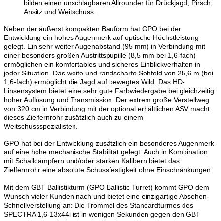
bilden einen unschlagbaren Allrounder für Drückjagd, Pirsch,
Ansitz und Weitschuss.
Neben der äußerst kompakten Bauform hat GPO bei der
Entwicklung ein hohes Augenmerk auf optische Höchstleistung
gelegt. Ein sehr weiter Augenabstand (95 mm) in Verbindung mit
einer besonders großen Austrittspupille (8,5 mm bei 1,6-fach)
ermöglichen ein komfortables und sicheres Einblickverhalten in
jeder Situation. Das weite und randscharfe Sehfeld von 25,6 m (bei
1,6-fach) ermöglicht die Jagd auf bewegtes Wild. Das HD-
Linsensystem bietet eine sehr gute Farbwiedergabe bei gleichzeitig
hoher Auflösung und Transmission. Der extrem große Verstellweg
von 320 cm in Verbindung mit der optional erhältlichen ASV macht
dieses Zielfernrohr zusätzlich auch zu einem
Weitschussspezialisten.
GPO hat bei der Entwicklung zusätzlich ein besonderes Augenmerk
auf eine hohe mechanische Stabilität gelegt. Auch in Kombination
mit Schalldämpfern und/oder starken Kalibern bietet das
Zielfernrohr eine absolute Schussfestigkeit ohne Einschränkungen.
Mit dem GBT Ballistikturm (GPO Ballistic Turret) kommt GPO dem
Wunsch vieler Kunden nach und bietet eine einzigartige Absehen-
Schnellverstellung an: Die Trommel des Standardturmes des
SPECTRA 1,6-13x44i ist in wenigen Sekunden gegen den GBT