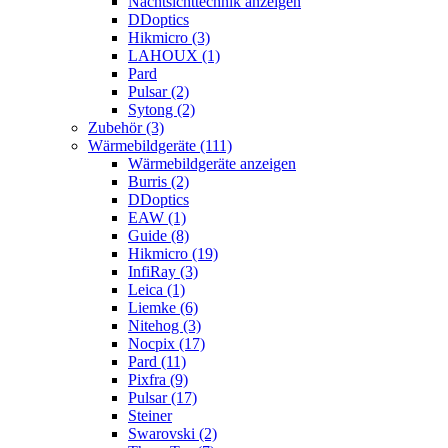
Nachtsichttechnik anzeigen
DDoptics
Hikmicro (3)
LAHOUX (1)
Pard
Pulsar (2)
Sytong (2)
Zubehör (3)
Wärmebildgeräte (111)
Wärmebildgeräte anzeigen
Burris (2)
DDoptics
EAW (1)
Guide (8)
Hikmicro (19)
InfiRay (3)
Leica (1)
Liemke (6)
Nitehog (3)
Nocpix (17)
Pard (11)
Pixfra (9)
Pulsar (17)
Steiner
Swarovski (2)