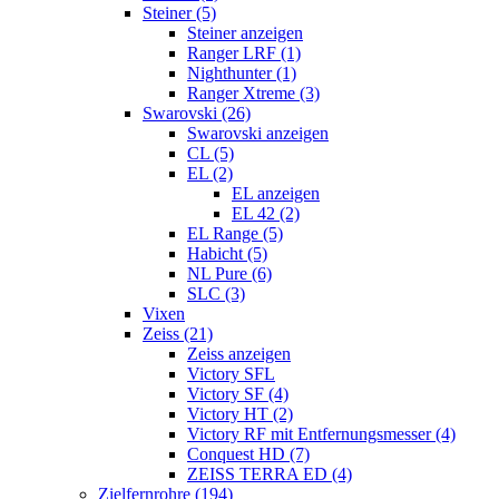
Steiner (5)
Steiner anzeigen
Ranger LRF (1)
Nighthunter (1)
Ranger Xtreme (3)
Swarovski (26)
Swarovski anzeigen
CL (5)
EL (2)
EL anzeigen
EL 42 (2)
EL Range (5)
Habicht (5)
NL Pure (6)
SLC (3)
Vixen
Zeiss (21)
Zeiss anzeigen
Victory SFL
Victory SF (4)
Victory HT (2)
Victory RF mit Entfernungsmesser (4)
Conquest HD (7)
ZEISS TERRA ED (4)
Zielfernrohre (194)