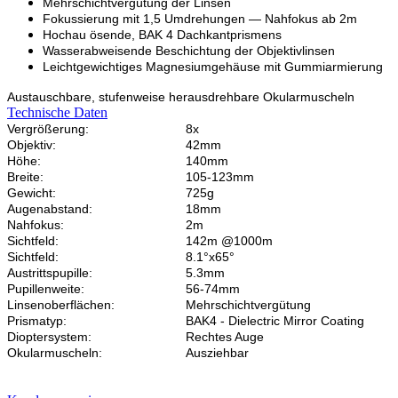
Mehrschichtvergütung der Linsen
Fokussierung mit 1,5 Umdrehungen — Nahfokus ab 2m
Hochau ösende, BAK 4 Dachkantprismens
Wasserabweisende Beschichtung der Objektivlinsen
Leichtgewichtiges Magnesiumgehäuse mit Gummiarmierung
Austauschbare, stufenweise herausdrehbare Okularmuscheln
Technische Daten
Vergrößerung:
8x
Objektiv:
42mm
Höhe:
140mm
Breite:
105-123mm
Gewicht:
725g
Augenabstand:
18mm
Nahfokus:
2m
Sichtfeld:
142m @1000m
Sichtfeld:
8.1°x65°
Austrittspupille:
5.3mm
Pupillenweite:
56-74mm
Linsenoberflächen:
Mehrschichtvergütung
Prismatyp:
BAK4 - Dielectric Mirror Coating
Dioptersystem:
Rechtes Auge
Okularmuscheln:
Ausziehbar