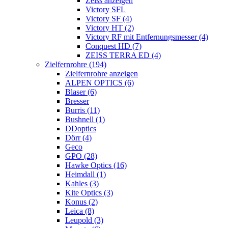
Zeiss anzeigen
Victory SFL
Victory SF (4)
Victory HT (2)
Victory RF mit Entfernungsmesser (4)
Conquest HD (7)
ZEISS TERRA ED (4)
Zielfernrohre (194)
Zielfernrohre anzeigen
ALPEN OPTICS (6)
Blaser (6)
Bresser
Burris (11)
Bushnell (1)
DDoptics
Dörr (4)
Geco
GPO (28)
Hawke Optics (16)
Heimdall (1)
Kahles (3)
Kite Optics (3)
Konus (2)
Leica (8)
Leupold (3)