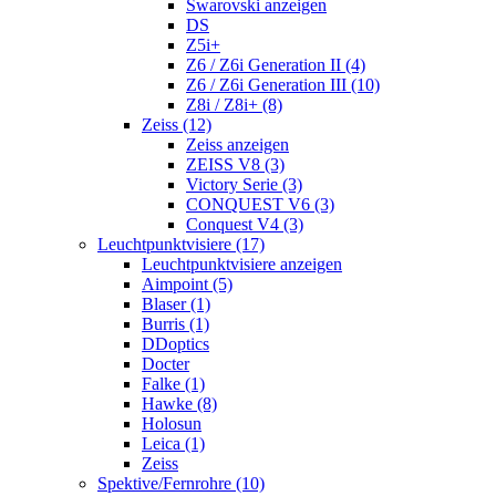
Swarovski anzeigen
DS
Z5i+
Z6 / Z6i Generation II (4)
Z6 / Z6i Generation III (10)
Z8i / Z8i+ (8)
Zeiss (12)
Zeiss anzeigen
ZEISS V8 (3)
Victory Serie (3)
CONQUEST V6 (3)
Conquest V4 (3)
Leuchtpunktvisiere (17)
Leuchtpunktvisiere anzeigen
Aimpoint (5)
Blaser (1)
Burris (1)
DDoptics
Docter
Falke (1)
Hawke (8)
Holosun
Leica (1)
Zeiss
Spektive/Fernrohre (10)