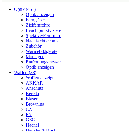
Optik (451)
Optik anzeigen
Ferngläser
Zielfernrohre
Leuchtpunktvisiere
Spektive/Fernrohre
Nachtsichttechnik
Zubehör
Wärmebildgeräte
Montagen
Entfernungsmesser
Optik anzeigen
Waffen (38)
Waffen anzeigen
AKKAR
Anschütz
Beretta
Blaser
Browning
CZ
FN
GSG
Haenel
Heckler & Koch