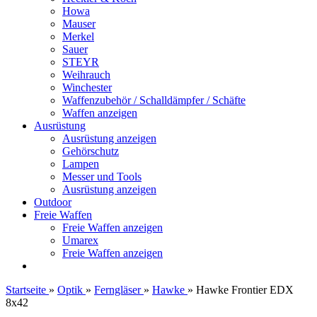
Howa
Mauser
Merkel
Sauer
STEYR
Weihrauch
Winchester
Waffenzubehör / Schalldämpfer / Schäfte
Waffen anzeigen
Ausrüstung
Ausrüstung anzeigen
Gehörschutz
Lampen
Messer und Tools
Ausrüstung anzeigen
Outdoor
Freie Waffen
Freie Waffen anzeigen
Umarex
Freie Waffen anzeigen
Startseite
»
Optik
»
Ferngläser
»
Hawke
»
Hawke Frontier EDX
8x42