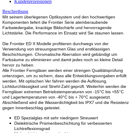
Kundenrezensionen
Beschreibung
Mit seinem überlegenen Optiksystem und den hochwertigen
Komponenten liefert die Frontier Serie atemberaubende
Farbwiedergabe, knackige Bildschärfe und hervorragende
Lichtstärke. Die Performance im Einsatz wird Sie staunen lassen.
Die Frontier ED X Modelle profitieren durchwegs von der
Verwendung von streuungsarmen Glas und erstklassigen
Beschichtungen. Chromatische Aberration wird gebändigt um
Farbsäume zu eliminieren und damit jedes noch so kleine Detail
hervor zu heben.
Alle Frontier Ferngläser werden einer strengen Qualitätsprüfung
unterzogen, um zu sichern, dass alle Entwicklungsvorgaben erfüllt
werden. Mit optischen Ver fahren werden die Auflösung,
Lichtdurchlässigkeit und Strehl-Zahl geprüft. Weiterhin werden die
Ferngläser extremen Betriebstemperaturen von -15°C bis +55°C
und Lagertemperaturen von -40°C bis + 70°C ausgesetzt.
Abschließend wird die Wasserdichtigkeit bis IPX7 und die Resistenz
gegen Innenbeschlag getestet.
ED Spezialglas mit sehr niedrigem Streuwert
Dielektrische Prismenbeschichtung für verbesserten
Lichtreflexionsgrad