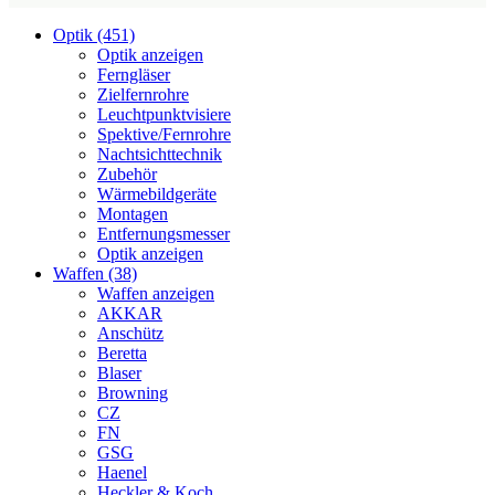
Optik (451)
Optik anzeigen
Ferngläser
Zielfernrohre
Leuchtpunktvisiere
Spektive/Fernrohre
Nachtsichttechnik
Zubehör
Wärmebildgeräte
Montagen
Entfernungsmesser
Optik anzeigen
Waffen (38)
Waffen anzeigen
AKKAR
Anschütz
Beretta
Blaser
Browning
CZ
FN
GSG
Haenel
Heckler & Koch