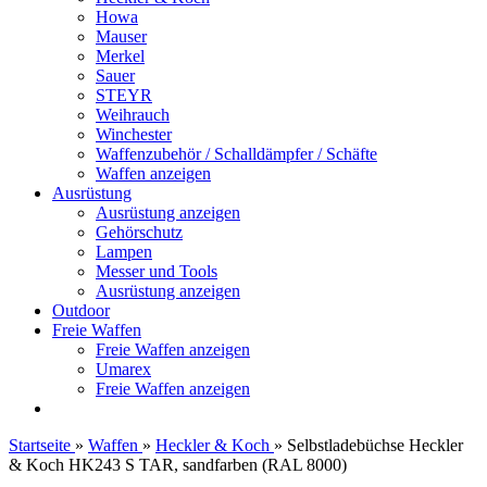
Howa
Mauser
Merkel
Sauer
STEYR
Weihrauch
Winchester
Waffenzubehör / Schalldämpfer / Schäfte
Waffen anzeigen
Ausrüstung
Ausrüstung anzeigen
Gehörschutz
Lampen
Messer und Tools
Ausrüstung anzeigen
Outdoor
Freie Waffen
Freie Waffen anzeigen
Umarex
Freie Waffen anzeigen
Startseite
»
Waffen
»
Heckler & Koch
»
Selbstladebüchse Heckler
& Koch HK243 S TAR, sandfarben (RAL 8000)