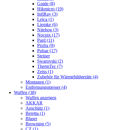
Guide (8)
Hikmicro (19)
InfiRay (3)
Leica (1)
Liemke (6)
Nitehog (3)
Nocpix (17)
Pard (11)
Pixfra (9)
Pulsar (17)
Steiner
Swarovski (2)
ThermTec (7)
Zeiss (1)
Zubehör für Wärmebildgeräte (4)
Montagen (1)
Entfernungsmesser (4)
Waffen (38)
Waffen anzeigen
AKKAR
Anschütz (1)
Beretta (1)
Blaser
Browning (5)
CZ (1)