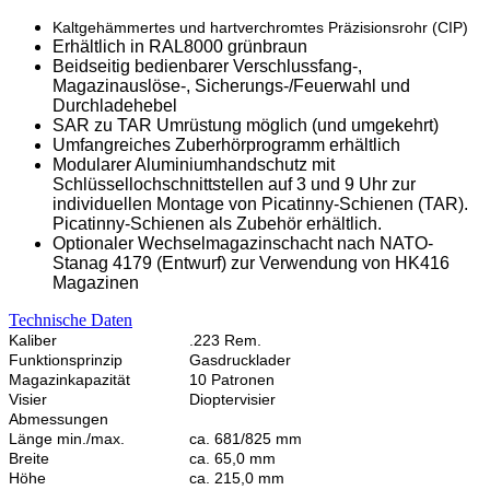
Kaltgehämmertes und hartverchromtes Präzisionsrohr (CIP)
Erhältlich in RAL8000 grünbraun
Beidseitig bedienbarer Verschlussfang-,
Magazinauslöse-, Sicherungs-/Feuerwahl und
Durchladehebel
SAR zu TAR Umrüstung möglich (und umgekehrt)
Umfangreiches Zuberhörprogramm erhältlich
Modularer Aluminiumhandschutz mit
Schlüssellochschnittstellen auf 3 und 9 Uhr zur
individuellen Montage von Picatinny-Schienen (TAR).
Picatinny-Schienen als Zubehör erhältlich.
Optionaler Wechselmagazinschacht nach NATO-
Stanag 4179 (Entwurf) zur Verwendung von HK416
Magazinen
Technische Daten
Kaliber
.223 Rem.
Funktionsprinzip
Gasdrucklader
Magazinkapazität
10 Patronen
Visier
Dioptervisier
Abmessungen
Länge min./max.
ca. 681/825 mm
Breite
ca. 65,0 mm
Höhe
ca. 215,0 mm