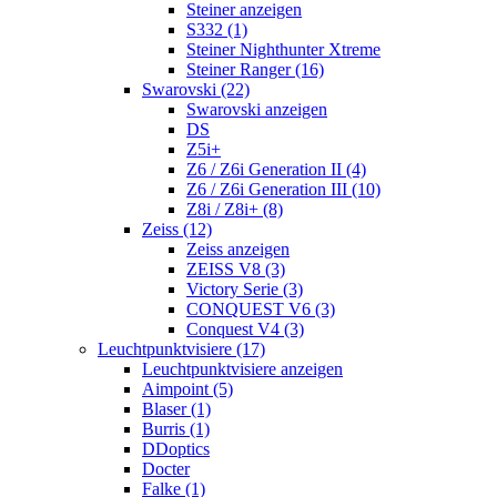
Steiner anzeigen
S332 (1)
Steiner Nighthunter Xtreme
Steiner Ranger (16)
Swarovski (22)
Swarovski anzeigen
DS
Z5i+
Z6 / Z6i Generation II (4)
Z6 / Z6i Generation III (10)
Z8i / Z8i+ (8)
Zeiss (12)
Zeiss anzeigen
ZEISS V8 (3)
Victory Serie (3)
CONQUEST V6 (3)
Conquest V4 (3)
Leuchtpunktvisiere (17)
Leuchtpunktvisiere anzeigen
Aimpoint (5)
Blaser (1)
Burris (1)
DDoptics
Docter
Falke (1)