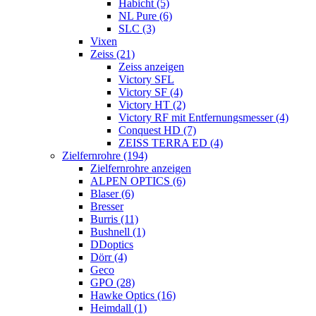
Habicht (5)
NL Pure (6)
SLC (3)
Vixen
Zeiss (21)
Zeiss anzeigen
Victory SFL
Victory SF (4)
Victory HT (2)
Victory RF mit Entfernungsmesser (4)
Conquest HD (7)
ZEISS TERRA ED (4)
Zielfernrohre (194)
Zielfernrohre anzeigen
ALPEN OPTICS (6)
Blaser (6)
Bresser
Burris (11)
Bushnell (1)
DDoptics
Dörr (4)
Geco
GPO (28)
Hawke Optics (16)
Heimdall (1)