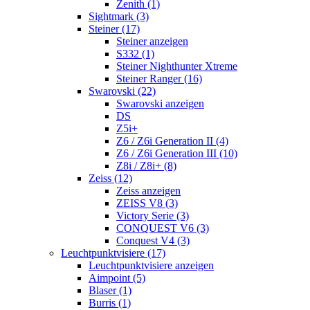
Zenith (1)
Sightmark (3)
Steiner (17)
Steiner anzeigen
S332 (1)
Steiner Nighthunter Xtreme
Steiner Ranger (16)
Swarovski (22)
Swarovski anzeigen
DS
Z5i+
Z6 / Z6i Generation II (4)
Z6 / Z6i Generation III (10)
Z8i / Z8i+ (8)
Zeiss (12)
Zeiss anzeigen
ZEISS V8 (3)
Victory Serie (3)
CONQUEST V6 (3)
Conquest V4 (3)
Leuchtpunktvisiere (17)
Leuchtpunktvisiere anzeigen
Aimpoint (5)
Blaser (1)
Burris (1)