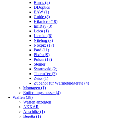
Burris (2)
DDoptics
EAW (1)
Guide (8)
Hikmicro (19)
InfiRay (3)
Leica (1)
Liemke (6)
Nitehog (3)
Nocpix (17)
Pard (11)
Pixfra (9)
Pulsar (17)
Steiner
Swarovski (2)
ThermTec (7)
Zeiss (1)
Zubehör für Wärmebildgeräte (4)
Montagen (1)
Entfernungsmesser (4)
Waffen (38)
Waffen anzeigen
AKKAR
Anschütz (1)
Beretta (1)