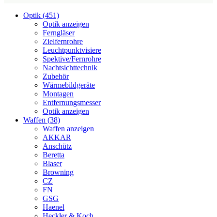
Optik (451)
Optik anzeigen
Ferngläser
Zielfernrohre
Leuchtpunktvisiere
Spektive/Fernrohre
Nachtsichttechnik
Zubehör
Wärmebildgeräte
Montagen
Entfernungsmesser
Optik anzeigen
Waffen (38)
Waffen anzeigen
AKKAR
Anschütz
Beretta
Blaser
Browning
CZ
FN
GSG
Haenel
Heckler & Koch