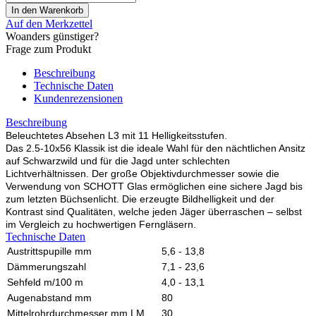
Auf den Merkzettel
Woanders günstiger?
Frage zum Produkt
Beschreibung
Technische Daten
Kundenrezensionen
Beschreibung
Beleuchtetes Absehen L3 mit 11 Helligkeitsstufen.
Das 2.5-10x56 Klassik ist die ideale Wahl für den nächtlichen Ansitz
auf Schwarzwild und für die Jagd unter schlechten
Lichtverhältnissen. Der große Objektivdurchmesser sowie die
Verwendung von SCHOTT Glas ermöglichen eine sichere Jagd bis
zum letzten Büchsenlicht. Die erzeugte Bildhelligkeit und der
Kontrast sind Qualitäten, welche jeden Jäger überraschen – selbst
im Vergleich zu hochwertigen Ferngläsern.
Technische Daten
Austrittspupille mm
5,6 - 13,8
Dämmerungszahl
7,1 - 23,6
Sehfeld m/100 m
4,0 - 13,1
Augenabstand mm
80
Mittelrohrdurchmesser mm LM
30