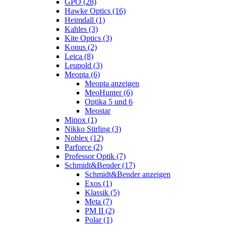
GPO (28)
Hawke Optics (16)
Heimdall (1)
Kahles (3)
Kite Optics (3)
Konus (2)
Leica (8)
Leupold (3)
Meopta (6)
Meopta anzeigen
MeoHunter (6)
Optika 5 und 6
Meostar
Minox (1)
Nikko Stirling (3)
Noblex (12)
Parforce (2)
Professor Optik (7)
Schmidt&Bender (17)
Schmidt&Bender anzeigen
Exos (1)
Klassik (5)
Meta (7)
PM II (2)
Polar (1)