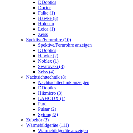
DDoptics
Docter
Falke (1)
Hawke (8)
Holosun
Leica (1)
Zeiss
Spektive/Fernrohre (10)
Spektive/Fernrohre anzeigen
DDoptics
Hawke (2)
Noblex (1)
Swarovski (3)
Zeiss (4)
Nachtsichttechnik (8)
Nachtsichttechnik anzeigen
DDoptics
Hikmicro (3)
LAHOUX (1)
Pard
Pulsar (2)
Sytong (2)
Zubehör (3)
Wärmebildgeräte (111)
Wärmebildgeräte anzeigen