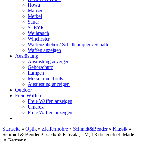
Howa
Mauser
Merkel
Sauer
STEYR
Weihrauch
Winchester
Waffenzubehör / Schalldämpfer / Schäfte
Waffen anzeigen
Ausrüstung
Ausrüstung anzeigen
Gehörschutz
Lampen
Messer und Tools
Ausrüstung anzeigen
Outdoor
Freie Waffen
Freie Waffen anzeigen
Umarex
Freie Waffen anzeigen
Startseite
»
Optik
»
Zielfernrohre
»
Schmidt&Bender
»
Klassik
»
Schmidt & Bender 2.5-10x56 Klassik , LM, L3 (beleuchtet) Made
in Germany