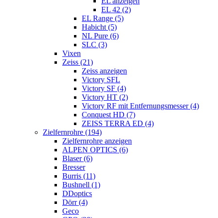
EL anzeigen
EL 42 (2)
EL Range (5)
Habicht (5)
NL Pure (6)
SLC (3)
Vixen
Zeiss (21)
Zeiss anzeigen
Victory SFL
Victory SF (4)
Victory HT (2)
Victory RF mit Entfernungsmesser (4)
Conquest HD (7)
ZEISS TERRA ED (4)
Zielfernrohre (194)
Zielfernrohre anzeigen
ALPEN OPTICS (6)
Blaser (6)
Bresser
Burris (11)
Bushnell (1)
DDoptics
Dörr (4)
Geco