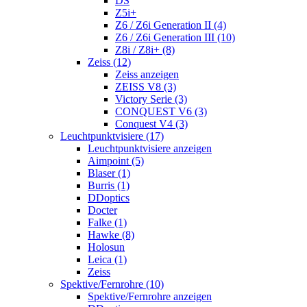
DS
Z5i+
Z6 / Z6i Generation II (4)
Z6 / Z6i Generation III (10)
Z8i / Z8i+ (8)
Zeiss (12)
Zeiss anzeigen
ZEISS V8 (3)
Victory Serie (3)
CONQUEST V6 (3)
Conquest V4 (3)
Leuchtpunktvisiere (17)
Leuchtpunktvisiere anzeigen
Aimpoint (5)
Blaser (1)
Burris (1)
DDoptics
Docter
Falke (1)
Hawke (8)
Holosun
Leica (1)
Zeiss
Spektive/Fernrohre (10)
Spektive/Fernrohre anzeigen