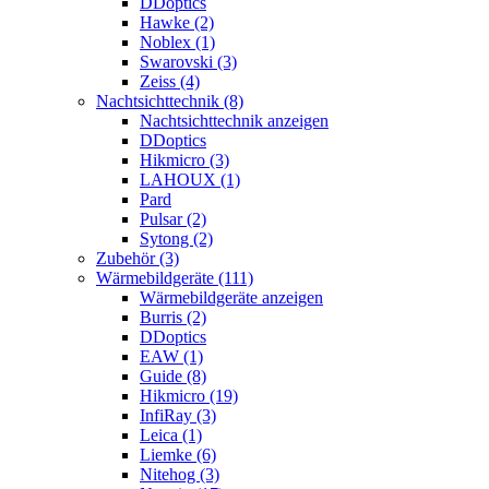
DDoptics
Hawke (2)
Noblex (1)
Swarovski (3)
Zeiss (4)
Nachtsichttechnik (8)
Nachtsichttechnik anzeigen
DDoptics
Hikmicro (3)
LAHOUX (1)
Pard
Pulsar (2)
Sytong (2)
Zubehör (3)
Wärmebildgeräte (111)
Wärmebildgeräte anzeigen
Burris (2)
DDoptics
EAW (1)
Guide (8)
Hikmicro (19)
InfiRay (3)
Leica (1)
Liemke (6)
Nitehog (3)