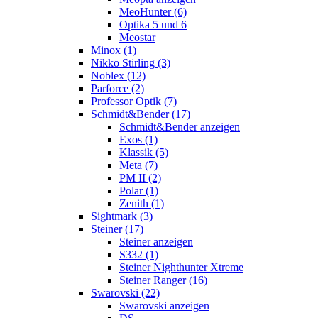
MeoHunter (6)
Optika 5 und 6
Meostar
Minox (1)
Nikko Stirling (3)
Noblex (12)
Parforce (2)
Professor Optik (7)
Schmidt&Bender (17)
Schmidt&Bender anzeigen
Exos (1)
Klassik (5)
Meta (7)
PM II (2)
Polar (1)
Zenith (1)
Sightmark (3)
Steiner (17)
Steiner anzeigen
S332 (1)
Steiner Nighthunter Xtreme
Steiner Ranger (16)
Swarovski (22)
Swarovski anzeigen