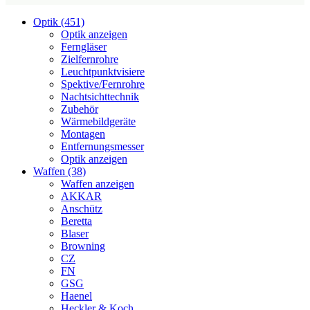
Optik (451)
Optik anzeigen
Ferngläser
Zielfernrohre
Leuchtpunktvisiere
Spektive/Fernrohre
Nachtsichttechnik
Zubehör
Wärmebildgeräte
Montagen
Entfernungsmesser
Optik anzeigen
Waffen (38)
Waffen anzeigen
AKKAR
Anschütz
Beretta
Blaser
Browning
CZ
FN
GSG
Haenel
Heckler & Koch