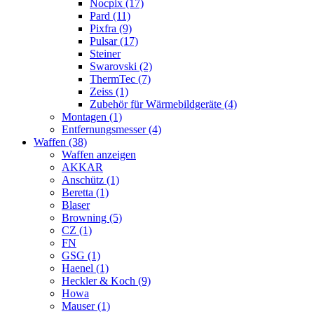
Nocpix (17)
Pard (11)
Pixfra (9)
Pulsar (17)
Steiner
Swarovski (2)
ThermTec (7)
Zeiss (1)
Zubehör für Wärmebildgeräte (4)
Montagen (1)
Entfernungsmesser (4)
Waffen (38)
Waffen anzeigen
AKKAR
Anschütz (1)
Beretta (1)
Blaser
Browning (5)
CZ (1)
FN
GSG (1)
Haenel (1)
Heckler & Koch (9)
Howa
Mauser (1)