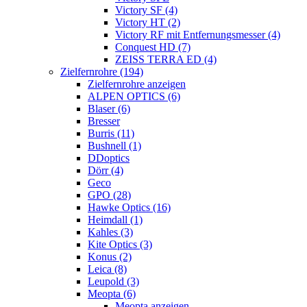
Victory SF (4)
Victory HT (2)
Victory RF mit Entfernungsmesser (4)
Conquest HD (7)
ZEISS TERRA ED (4)
Zielfernrohre (194)
Zielfernrohre anzeigen
ALPEN OPTICS (6)
Blaser (6)
Bresser
Burris (11)
Bushnell (1)
DDoptics
Dörr (4)
Geco
GPO (28)
Hawke Optics (16)
Heimdall (1)
Kahles (3)
Kite Optics (3)
Konus (2)
Leica (8)
Leupold (3)
Meopta (6)
Meopta anzeigen