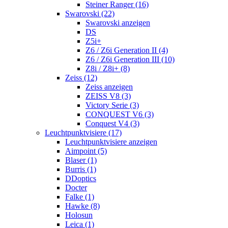
Steiner Ranger (16)
Swarovski (22)
Swarovski anzeigen
DS
Z5i+
Z6 / Z6i Generation II (4)
Z6 / Z6i Generation III (10)
Z8i / Z8i+ (8)
Zeiss (12)
Zeiss anzeigen
ZEISS V8 (3)
Victory Serie (3)
CONQUEST V6 (3)
Conquest V4 (3)
Leuchtpunktvisiere (17)
Leuchtpunktvisiere anzeigen
Aimpoint (5)
Blaser (1)
Burris (1)
DDoptics
Docter
Falke (1)
Hawke (8)
Holosun
Leica (1)