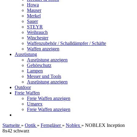
Howa
Mauser
Merkel
Sauer
STEYR
Weihrauch
Winchester
Waffenzubehör / Schalldämpfer / Schäfte
Waffen anzeigen
Ausrüstung
Ausrüstung anzeigen
Gehörschutz
Lampen
Messer und Tools
Ausrüstung anzeigen
Outdoor
Freie Waffen
Freie Waffen anzeigen
Umarex
Freie Waffen anzeigen
Startseite
»
Optik
»
Ferngläser
»
Noblex
»
NOBLEX Inception
8x42 schwarz