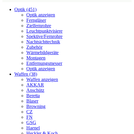
Optik (451)
Optik anzeigen
Ferngläser
Zielfernrohre
Leuchtpunktvisiere
Spektive/Fernrohre
Nachtsichttechnik
Zubehör
Wärmebildgeräte
Montagen
Entfernungsmesser
Optik anzeigen
Waffen (38)
Waffen anzeigen
AKKAR
Anschütz
Beretta
Blaser
Browning
CZ
FN
GSG
Haenel
Heckler & Koch