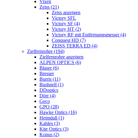
Vixen
Zeiss (21)
Zeiss anzeigen
Victory SFL
Victory SF (4)
Victory HT (2)
Victory RF mit Entfernungsmesser (4)
Conquest HD (7)
ZEISS TERRA ED (4)
Zielfernrohre (194)
Zielfernrohre anzeigen
ALPEN OPTICS (6)
Blaser (6)
Bresser
Burris (11)
Bushnell (1)
DDoptics
Dörr (4)
Geco
GPO (28)
Hawke Optics (16)
Heimdall (1)
Kahles (3)
Kite Optics (3)
Konus (2)