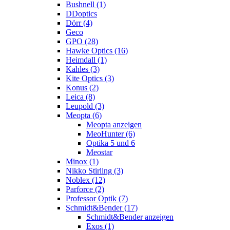
Bushnell (1)
DDoptics
Dörr (4)
Geco
GPO (28)
Hawke Optics (16)
Heimdall (1)
Kahles (3)
Kite Optics (3)
Konus (2)
Leica (8)
Leupold (3)
Meopta (6)
Meopta anzeigen
MeoHunter (6)
Optika 5 und 6
Meostar
Minox (1)
Nikko Stirling (3)
Noblex (12)
Parforce (2)
Professor Optik (7)
Schmidt&Bender (17)
Schmidt&Bender anzeigen
Exos (1)