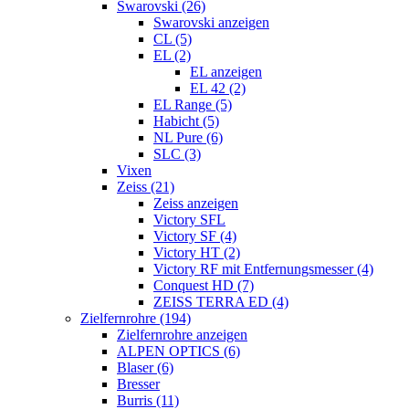
Swarovski (26)
Swarovski anzeigen
CL (5)
EL (2)
EL anzeigen
EL 42 (2)
EL Range (5)
Habicht (5)
NL Pure (6)
SLC (3)
Vixen
Zeiss (21)
Zeiss anzeigen
Victory SFL
Victory SF (4)
Victory HT (2)
Victory RF mit Entfernungsmesser (4)
Conquest HD (7)
ZEISS TERRA ED (4)
Zielfernrohre (194)
Zielfernrohre anzeigen
ALPEN OPTICS (6)
Blaser (6)
Bresser
Burris (11)