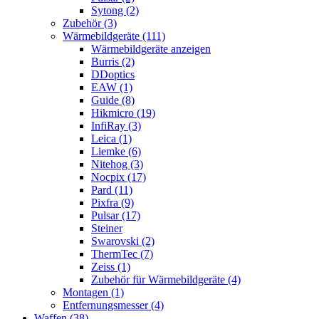
Sytong (2)
Zubehör (3)
Wärmebildgeräte (111)
Wärmebildgeräte anzeigen
Burris (2)
DDoptics
EAW (1)
Guide (8)
Hikmicro (19)
InfiRay (3)
Leica (1)
Liemke (6)
Nitehog (3)
Nocpix (17)
Pard (11)
Pixfra (9)
Pulsar (17)
Steiner
Swarovski (2)
ThermTec (7)
Zeiss (1)
Zubehör für Wärmebildgeräte (4)
Montagen (1)
Entfernungsmesser (4)
Waffen (38)