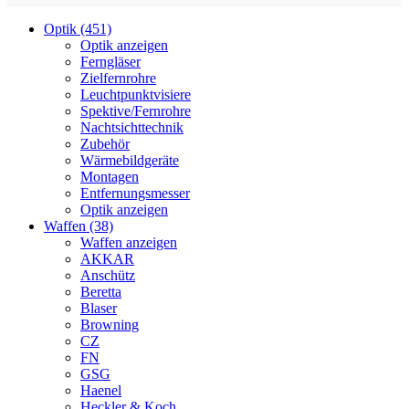
Optik (451)
Optik anzeigen
Ferngläser
Zielfernrohre
Leuchtpunktvisiere
Spektive/Fernrohre
Nachtsichttechnik
Zubehör
Wärmebildgeräte
Montagen
Entfernungsmesser
Optik anzeigen
Waffen (38)
Waffen anzeigen
AKKAR
Anschütz
Beretta
Blaser
Browning
CZ
FN
GSG
Haenel
Heckler & Koch