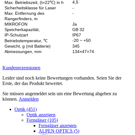
4,5
Max. Betriebszeit, (t=22℃) in h
Sicherheitsklasse für Laser
-
Max. Entfernung des
-
Rangerfinders, m
MIKROFON
Ja
Speicherkapazität,
GB 32
IP-Schutzart
IP67
-20 ~ +50
Betriebstemperatur, ℃
Gewicht, g (mit Batterie)
345
Abmessungen, mm
134×47×74
Kundenrezensionen
Leider sind noch keine Bewertungen vorhanden. Seien Sie der
Erste, der das Produkt bewertet.
Sie müssen angemeldet sein um eine Bewertung abgeben zu
können.
Anmelden
Optik (451)
Optik anzeigen
Ferngläser (105)
Ferngläser anzeigen
ALPEN OPTICS (5)