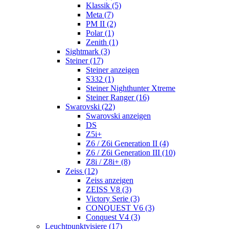
Klassik (5)
Meta (7)
PM II (2)
Polar (1)
Zenith (1)
Sightmark (3)
Steiner (17)
Steiner anzeigen
S332 (1)
Steiner Nighthunter Xtreme
Steiner Ranger (16)
Swarovski (22)
Swarovski anzeigen
DS
Z5i+
Z6 / Z6i Generation II (4)
Z6 / Z6i Generation III (10)
Z8i / Z8i+ (8)
Zeiss (12)
Zeiss anzeigen
ZEISS V8 (3)
Victory Serie (3)
CONQUEST V6 (3)
Conquest V4 (3)
Leuchtpunktvisiere (17)