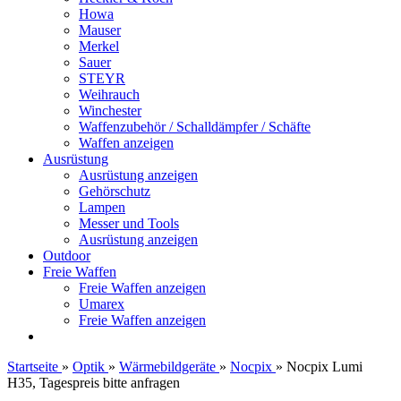
Howa
Mauser
Merkel
Sauer
STEYR
Weihrauch
Winchester
Waffenzubehör / Schalldämpfer / Schäfte
Waffen anzeigen
Ausrüstung
Ausrüstung anzeigen
Gehörschutz
Lampen
Messer und Tools
Ausrüstung anzeigen
Outdoor
Freie Waffen
Freie Waffen anzeigen
Umarex
Freie Waffen anzeigen
Startseite
»
Optik
»
Wärmebildgeräte
»
Nocpix
»
Nocpix Lumi
H35, Tagespreis bitte anfragen