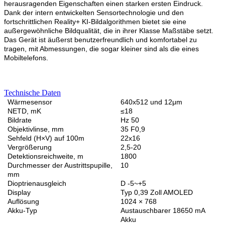
herausragenden Eigenschaften einen starken ersten Eindruck.
Dank der intern entwickelten Sensortechnologie und den
fortschrittlichen Reality+ KI-Bildalgorithmen bietet sie eine
außergewöhnliche Bildqualität, die in ihrer Klasse Maßstäbe setzt.
Das Gerät ist äußerst benutzerfreundlich und komfortabel zu
tragen, mit Abmessungen, die sogar kleiner sind als die eines
Mobiltelefons.
Technische Daten
Wärmesensor
640x512 und 12μm
NETD, mK
≤18
Bildrate
Hz 50
Objektivlinse, mm
35 F0,9
Sehfeld (H×V) auf 100m
22x16
Vergrößerung
2,5-20
Detektionsreichweite, m
1800
Durchmesser der Austrittspupille,
10
mm
Dioptrienausgleich
D -5~+5
Display
Typ 0,39 Zoll AMOLED
Auflösung
1024 × 768
Akku-Typ
Austauschbarer 18650 mA
Akku