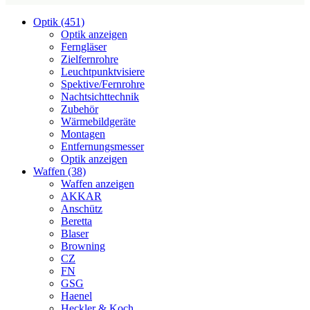
Optik (451)
Optik anzeigen
Ferngläser
Zielfernrohre
Leuchtpunktvisiere
Spektive/Fernrohre
Nachtsichttechnik
Zubehör
Wärmebildgeräte
Montagen
Entfernungsmesser
Optik anzeigen
Waffen (38)
Waffen anzeigen
AKKAR
Anschütz
Beretta
Blaser
Browning
CZ
FN
GSG
Haenel
Heckler & Koch