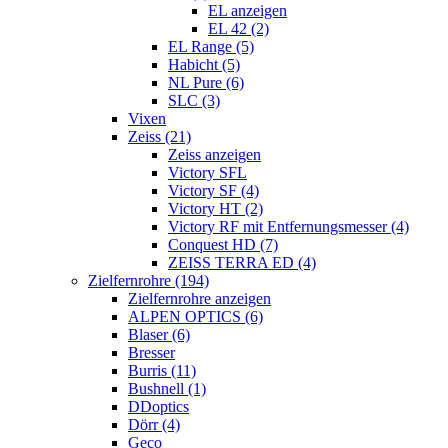
EL anzeigen
EL 42 (2)
EL Range (5)
Habicht (5)
NL Pure (6)
SLC (3)
Vixen
Zeiss (21)
Zeiss anzeigen
Victory SFL
Victory SF (4)
Victory HT (2)
Victory RF mit Entfernungsmesser (4)
Conquest HD (7)
ZEISS TERRA ED (4)
Zielfernrohre (194)
Zielfernrohre anzeigen
ALPEN OPTICS (6)
Blaser (6)
Bresser
Burris (11)
Bushnell (1)
DDoptics
Dörr (4)
Geco