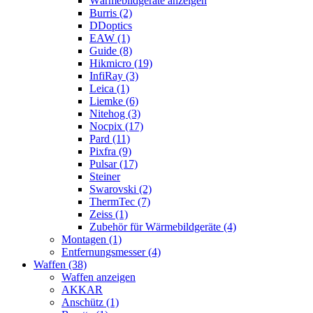
Wärmebildgeräte anzeigen
Burris (2)
DDoptics
EAW (1)
Guide (8)
Hikmicro (19)
InfiRay (3)
Leica (1)
Liemke (6)
Nitehog (3)
Nocpix (17)
Pard (11)
Pixfra (9)
Pulsar (17)
Steiner
Swarovski (2)
ThermTec (7)
Zeiss (1)
Zubehör für Wärmebildgeräte (4)
Montagen (1)
Entfernungsmesser (4)
Waffen (38)
Waffen anzeigen
AKKAR
Anschütz (1)