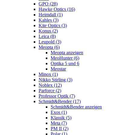
GPO (28)
Hawke Optics (16)
Heimdall (1)
Kahles (3)
Kite Optics (3)
Konus (2)
Leica (8)
Leupold (3)
Meopta (6)
Meopta anzeigen
MeoHunter (6)
Optika 5 und 6
Meostar
Minox (1)
Nikko Stirling (3)
Noblex (12)
Parforce (2)
Professor Optik (7)
Schmidt&Bender (17)
Schmidt&Bender anzeigen
Exos (1)
Klassik (5)
Meta (7)
PM II (2)
Polar (1)