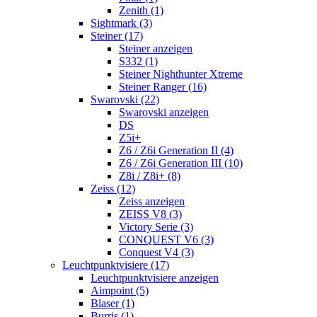
Zenith (1)
Sightmark (3)
Steiner (17)
Steiner anzeigen
S332 (1)
Steiner Nighthunter Xtreme
Steiner Ranger (16)
Swarovski (22)
Swarovski anzeigen
DS
Z5i+
Z6 / Z6i Generation II (4)
Z6 / Z6i Generation III (10)
Z8i / Z8i+ (8)
Zeiss (12)
Zeiss anzeigen
ZEISS V8 (3)
Victory Serie (3)
CONQUEST V6 (3)
Conquest V4 (3)
Leuchtpunktvisiere (17)
Leuchtpunktvisiere anzeigen
Aimpoint (5)
Blaser (1)
Burris (1)