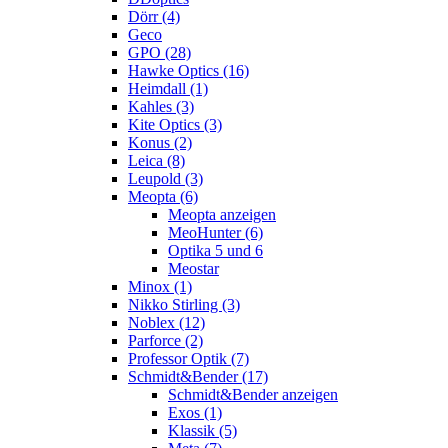
Dörr (4)
Geco
GPO (28)
Hawke Optics (16)
Heimdall (1)
Kahles (3)
Kite Optics (3)
Konus (2)
Leica (8)
Leupold (3)
Meopta (6)
Meopta anzeigen
MeoHunter (6)
Optika 5 und 6
Meostar
Minox (1)
Nikko Stirling (3)
Noblex (12)
Parforce (2)
Professor Optik (7)
Schmidt&Bender (17)
Schmidt&Bender anzeigen
Exos (1)
Klassik (5)