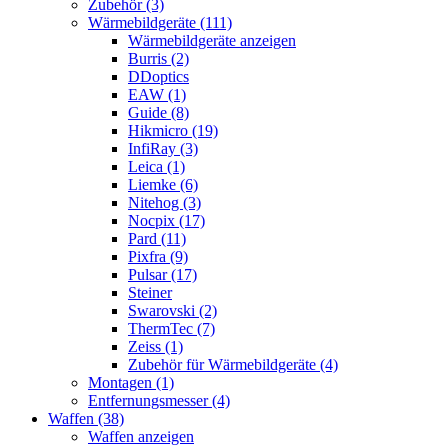
Zubehör (3)
Wärmebildgeräte (111)
Wärmebildgeräte anzeigen
Burris (2)
DDoptics
EAW (1)
Guide (8)
Hikmicro (19)
InfiRay (3)
Leica (1)
Liemke (6)
Nitehog (3)
Nocpix (17)
Pard (11)
Pixfra (9)
Pulsar (17)
Steiner
Swarovski (2)
ThermTec (7)
Zeiss (1)
Zubehör für Wärmebildgeräte (4)
Montagen (1)
Entfernungsmesser (4)
Waffen (38)
Waffen anzeigen