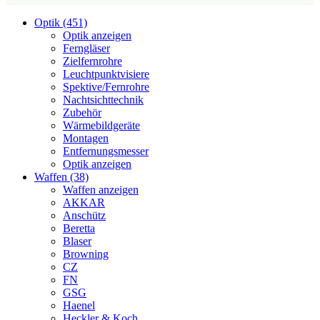
Optik (451)
Optik anzeigen
Ferngläser
Zielfernrohre
Leuchtpunktvisiere
Spektive/Fernrohre
Nachtsichttechnik
Zubehör
Wärmebildgeräte
Montagen
Entfernungsmesser
Optik anzeigen
Waffen (38)
Waffen anzeigen
AKKAR
Anschütz
Beretta
Blaser
Browning
CZ
FN
GSG
Haenel
Heckler & Koch