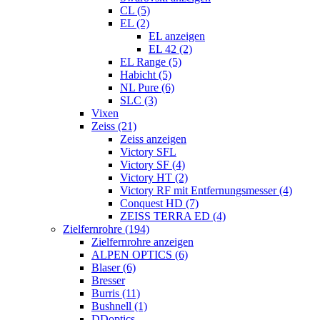
CL (5)
EL (2)
EL anzeigen
EL 42 (2)
EL Range (5)
Habicht (5)
NL Pure (6)
SLC (3)
Vixen
Zeiss (21)
Zeiss anzeigen
Victory SFL
Victory SF (4)
Victory HT (2)
Victory RF mit Entfernungsmesser (4)
Conquest HD (7)
ZEISS TERRA ED (4)
Zielfernrohre (194)
Zielfernrohre anzeigen
ALPEN OPTICS (6)
Blaser (6)
Bresser
Burris (11)
Bushnell (1)
DDoptics