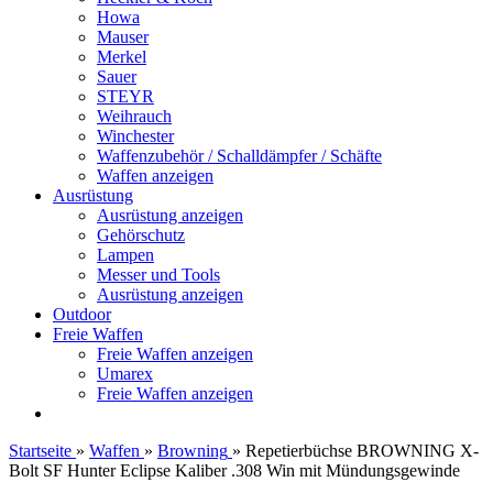
Howa
Mauser
Merkel
Sauer
STEYR
Weihrauch
Winchester
Waffenzubehör / Schalldämpfer / Schäfte
Waffen anzeigen
Ausrüstung
Ausrüstung anzeigen
Gehörschutz
Lampen
Messer und Tools
Ausrüstung anzeigen
Outdoor
Freie Waffen
Freie Waffen anzeigen
Umarex
Freie Waffen anzeigen
Startseite
»
Waffen
»
Browning
»
Repetierbüchse BROWNING X-
Bolt SF Hunter Eclipse Kaliber .308 Win mit Mündungsgewinde