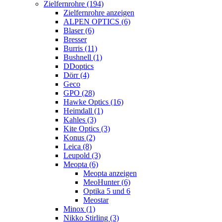
Zielfernrohre (194)
Zielfernrohre anzeigen
ALPEN OPTICS (6)
Blaser (6)
Bresser
Burris (11)
Bushnell (1)
DDoptics
Dörr (4)
Geco
GPO (28)
Hawke Optics (16)
Heimdall (1)
Kahles (3)
Kite Optics (3)
Konus (2)
Leica (8)
Leupold (3)
Meopta (6)
Meopta anzeigen
MeoHunter (6)
Optika 5 und 6
Meostar
Minox (1)
Nikko Stirling (3)