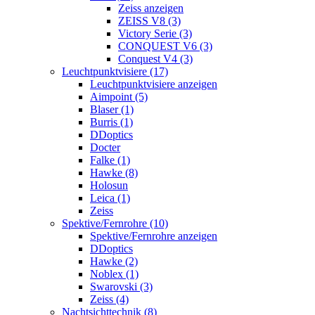
Zeiss anzeigen
ZEISS V8 (3)
Victory Serie (3)
CONQUEST V6 (3)
Conquest V4 (3)
Leuchtpunktvisiere (17)
Leuchtpunktvisiere anzeigen
Aimpoint (5)
Blaser (1)
Burris (1)
DDoptics
Docter
Falke (1)
Hawke (8)
Holosun
Leica (1)
Zeiss
Spektive/Fernrohre (10)
Spektive/Fernrohre anzeigen
DDoptics
Hawke (2)
Noblex (1)
Swarovski (3)
Zeiss (4)
Nachtsichttechnik (8)