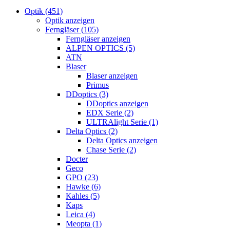
Optik (451)
Optik anzeigen
Ferngläser (105)
Ferngläser anzeigen
ALPEN OPTICS (5)
ATN
Blaser
Blaser anzeigen
Primus
DDoptics (3)
DDoptics anzeigen
EDX Serie (2)
ULTRAlight Serie (1)
Delta Optics (2)
Delta Optics anzeigen
Chase Serie (2)
Docter
Geco
GPO (23)
Hawke (6)
Kahles (5)
Kaps
Leica (4)
Meopta (1)