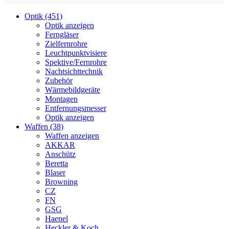
Optik (451)
Optik anzeigen
Ferngläser
Zielfernrohre
Leuchtpunktvisiere
Spektive/Fernrohre
Nachtsichttechnik
Zubehör
Wärmebildgeräte
Montagen
Entfernungsmesser
Optik anzeigen
Waffen (38)
Waffen anzeigen
AKKAR
Anschütz
Beretta
Blaser
Browning
CZ
FN
GSG
Haenel
Heckler & Koch