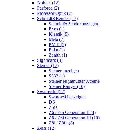
Noblex (12)
Parforce (2)
Professor Optik (7)
Schmidt&Bender (17)
Schmidt&Bender anzeigen
Exos (1)
Klassik (5)
Meta (7)
PM II (2)
Polar (1)
Zenith (1)
Sightmark (3)
Steiner (17)
Steiner anzeigen
S332 (1)
Steiner Nighthunter Xtreme
Steiner Ranger (16)
Swarovski (22)
Swarovski anzeigen
DS
Z5i+
Z6 / Z6i Generation II (4)
Z6 / Z6i Generation III (10)
Z8i / Z8i+ (8)
Zeiss (12)