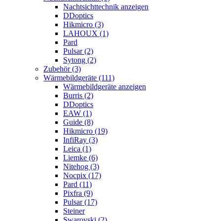
Nachtsichttechnik anzeigen
DDoptics
Hikmicro (3)
LAHOUX (1)
Pard
Pulsar (2)
Sytong (2)
Zubehör (3)
Wärmebildgeräte (111)
Wärmebildgeräte anzeigen
Burris (2)
DDoptics
EAW (1)
Guide (8)
Hikmicro (19)
InfiRay (3)
Leica (1)
Liemke (6)
Nitehog (3)
Nocpix (17)
Pard (11)
Pixfra (9)
Pulsar (17)
Steiner
Swarovski (2)