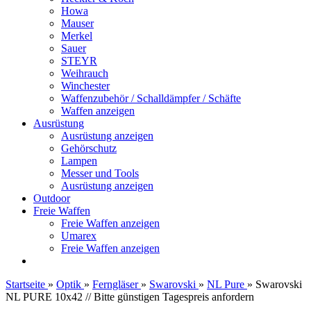
Howa
Mauser
Merkel
Sauer
STEYR
Weihrauch
Winchester
Waffenzubehör / Schalldämpfer / Schäfte
Waffen anzeigen
Ausrüstung
Ausrüstung anzeigen
Gehörschutz
Lampen
Messer und Tools
Ausrüstung anzeigen
Outdoor
Freie Waffen
Freie Waffen anzeigen
Umarex
Freie Waffen anzeigen
Startseite
»
Optik
»
Ferngläser
»
Swarovski
»
NL Pure
»
Swarovski
NL PURE 10x42 // Bitte günstigen Tagespreis anfordern