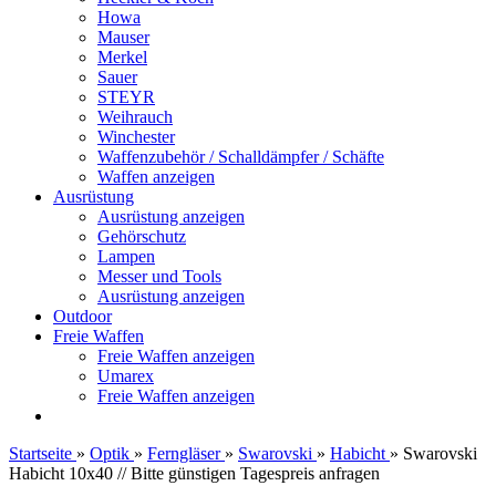
Howa
Mauser
Merkel
Sauer
STEYR
Weihrauch
Winchester
Waffenzubehör / Schalldämpfer / Schäfte
Waffen anzeigen
Ausrüstung
Ausrüstung anzeigen
Gehörschutz
Lampen
Messer und Tools
Ausrüstung anzeigen
Outdoor
Freie Waffen
Freie Waffen anzeigen
Umarex
Freie Waffen anzeigen
Startseite
»
Optik
»
Ferngläser
»
Swarovski
»
Habicht
»
Swarovski
Habicht 10x40 // Bitte günstigen Tagespreis anfragen