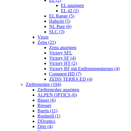
EL (2)
EL anzeigen
EL 42 (2)
EL Range (5)
Habicht (5)
NL Pure (6)
SLC (3)
Vixen
Zeiss (21)
Zeiss anzeigen
Victory SFL
Victory SF (4)
Victory HT (2)
Victory RF mit Entfernungsmesser (4)
Conquest HD (7)
ZEISS TERRA ED (4)
Zielfernrohre (194)
Zielfernrohre anzeigen
ALPEN OPTICS (6)
Blaser (6)
Bresser
Burris (11)
Bushnell (1)
DDoptics
Dörr (4)