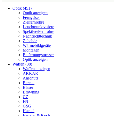
Optik (451)
Optik anzeigen
Ferngläser
Zielfernrohre
Leuchtpunktvisiere
Spektive/Fernrohre
Nachtsichttechnik
Zubehör
Wärmebildgeräte
Montagen
Entfernungsmesser
Optik anzeigen
Waffen (38)
Waffen anzeigen
AKKAR
Anschütz
Beretta
Blaser
Browning
CZ
FN
GSG
Haenel
Heckler & Koch