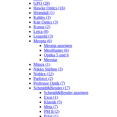
GPO (28)
Hawke Optics (16)
Heimdall (1)
Kahles (3)
Kite Optics (3)
Konus (2)
Leica (8)
Leupold (3)
Meopta (6)
Meopta anzeigen
MeoHunter (6)
Optika 5 und 6
Meostar
Minox (1)
Nikko Stirling (3)
Noblex (12)
Parforce (2)
Professor Optik (7)
Schmidt&Bender (17)
Schmidt&Bender anzeigen
Exos (1)
Klassik (5)
Meta (7)
PM II (2)
Polar (1)