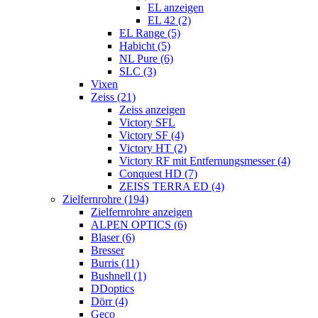
EL anzeigen
EL 42 (2)
EL Range (5)
Habicht (5)
NL Pure (6)
SLC (3)
Vixen
Zeiss (21)
Zeiss anzeigen
Victory SFL
Victory SF (4)
Victory HT (2)
Victory RF mit Entfernungsmesser (4)
Conquest HD (7)
ZEISS TERRA ED (4)
Zielfernrohre (194)
Zielfernrohre anzeigen
ALPEN OPTICS (6)
Blaser (6)
Bresser
Burris (11)
Bushnell (1)
DDoptics
Dörr (4)
Geco