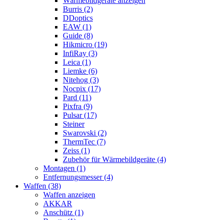
Wärmebildgeräte anzeigen
Burris (2)
DDoptics
EAW (1)
Guide (8)
Hikmicro (19)
InfiRay (3)
Leica (1)
Liemke (6)
Nitehog (3)
Nocpix (17)
Pard (11)
Pixfra (9)
Pulsar (17)
Steiner
Swarovski (2)
ThermTec (7)
Zeiss (1)
Zubehör für Wärmebildgeräte (4)
Montagen (1)
Entfernungsmesser (4)
Waffen (38)
Waffen anzeigen
AKKAR
Anschütz (1)