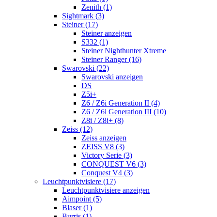
Zenith (1)
Sightmark (3)
Steiner (17)
Steiner anzeigen
S332 (1)
Steiner Nighthunter Xtreme
Steiner Ranger (16)
Swarovski (22)
Swarovski anzeigen
DS
Z5i+
Z6 / Z6i Generation II (4)
Z6 / Z6i Generation III (10)
Z8i / Z8i+ (8)
Zeiss (12)
Zeiss anzeigen
ZEISS V8 (3)
Victory Serie (3)
CONQUEST V6 (3)
Conquest V4 (3)
Leuchtpunktvisiere (17)
Leuchtpunktvisiere anzeigen
Aimpoint (5)
Blaser (1)
Burris (1)