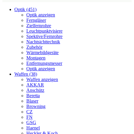
Optik (451)
Optik anzeigen
Ferngläser
Zielfernrohre
Leuchtpunktvisiere
Spektive/Fernrohre
Nachtsichttechnik
Zubehör
Wärmebildgeräte
Montagen
Entfernungsmesser
Optik anzeigen
Waffen (38)
Waffen anzeigen
AKKAR
Anschütz
Beretta
Blaser
Browning
CZ
FN
GSG
Haenel
Heckler & Koch