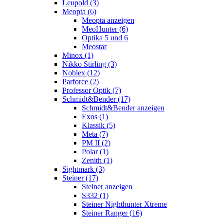
Leupold (3)
Meopta (6)
Meopta anzeigen
MeoHunter (6)
Optika 5 und 6
Meostar
Minox (1)
Nikko Stirling (3)
Noblex (12)
Parforce (2)
Professor Optik (7)
Schmidt&Bender (17)
Schmidt&Bender anzeigen
Exos (1)
Klassik (5)
Meta (7)
PM II (2)
Polar (1)
Zenith (1)
Sightmark (3)
Steiner (17)
Steiner anzeigen
S332 (1)
Steiner Nighthunter Xtreme
Steiner Ranger (16)