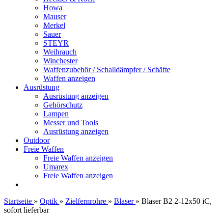
Howa
Mauser
Merkel
Sauer
STEYR
Weihrauch
Winchester
Waffenzubehör / Schalldämpfer / Schäfte
Waffen anzeigen
Ausrüstung
Ausrüstung anzeigen
Gehörschutz
Lampen
Messer und Tools
Ausrüstung anzeigen
Outdoor
Freie Waffen
Freie Waffen anzeigen
Umarex
Freie Waffen anzeigen
Startseite
»
Optik
»
Zielfernrohre
»
Blaser
»
Blaser B2 2-12x50 iC,
sofort lieferbar