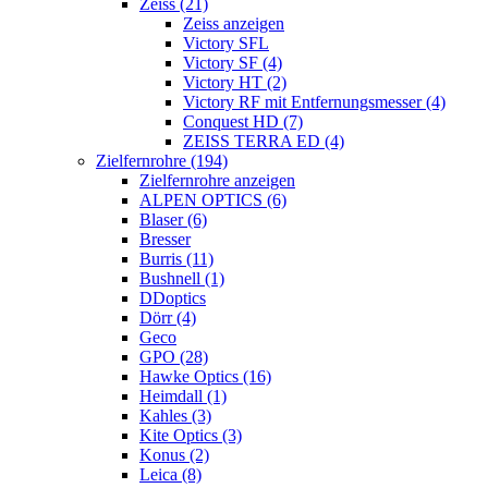
Zeiss (21)
Zeiss anzeigen
Victory SFL
Victory SF (4)
Victory HT (2)
Victory RF mit Entfernungsmesser (4)
Conquest HD (7)
ZEISS TERRA ED (4)
Zielfernrohre (194)
Zielfernrohre anzeigen
ALPEN OPTICS (6)
Blaser (6)
Bresser
Burris (11)
Bushnell (1)
DDoptics
Dörr (4)
Geco
GPO (28)
Hawke Optics (16)
Heimdall (1)
Kahles (3)
Kite Optics (3)
Konus (2)
Leica (8)