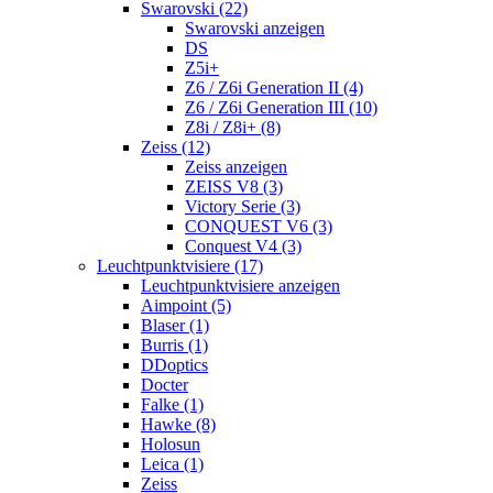
Swarovski (22)
Swarovski anzeigen
DS
Z5i+
Z6 / Z6i Generation II (4)
Z6 / Z6i Generation III (10)
Z8i / Z8i+ (8)
Zeiss (12)
Zeiss anzeigen
ZEISS V8 (3)
Victory Serie (3)
CONQUEST V6 (3)
Conquest V4 (3)
Leuchtpunktvisiere (17)
Leuchtpunktvisiere anzeigen
Aimpoint (5)
Blaser (1)
Burris (1)
DDoptics
Docter
Falke (1)
Hawke (8)
Holosun
Leica (1)
Zeiss