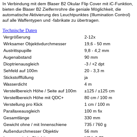
In Verbindung mit dem Blaser B2 Okular Flip Cover mit iC-Funktion,
bieten die Blaser B2 Zielfernrohre die geniale Möglichkeit, die
automatische Aktivierung des Leuchtpunktes (Illumination Control)
auf alle Waffentypen und -fabrikate zu übertragen.
Technische Daten
Vergrößerung
2-12x
Wirksamer Objektivdurchmesser
19,6 - 50 mm
Austrittspupille
9,8 - 4,2 mm
Augenabstand
90 mm
Dioptrienausgleich
-3 / +2 dpt
Sehfeld auf 100m
20 - 3,3 m
Stickstofffüllung
ja
Wasserdicht
4 m
Verstellbereich Höhe / Seite auf 100m
±125 / ±125 cm
Verstellbereich Höhe mit QDC+
80 cm / 100 m
Verstellung pro Klick
1 cm / 100 m
Parallaxeausgleich
100 m fix
Gesamtlänge
330 mm
Gewicht ohne / mit Innenschiene
735 / 760 g
Außendurchmesser Objektiv
56 mm