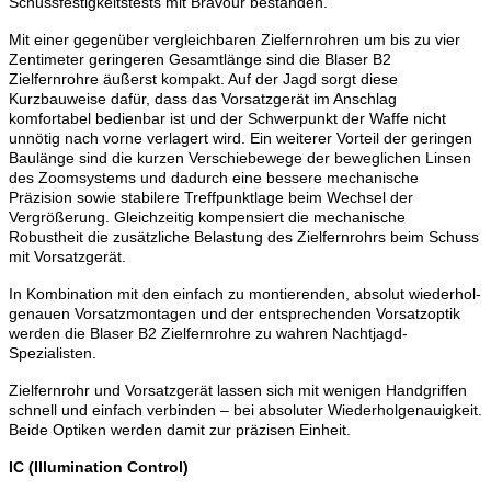
Schuss­festigkeitstests mit Bravour bestanden.
Mit einer gegenüber vergleichbaren Zielfernrohren um bis zu vier
Zentimeter geringeren Gesamtlänge sind die Blaser B2
Zielfernrohre äußerst kompakt. Auf der Jagd sorgt diese
Kurzbauweise dafür, dass das Vorsatzgerät im ­Anschlag
komfortabel bedienbar ist und der Schwerpunkt der Waffe nicht
unnötig nach vorne verlagert wird. Ein weiterer Vorteil der geringen
Bau­länge sind die kurzen Verschiebewege der beweglichen Linsen
des Zoom­systems und dadurch eine bessere mechanische
Präzision sowie stabilere ­Treffpunktlage beim Wechsel der
Vergrößerung. Gleichzeitig kompensiert die mechanische
Robustheit die zusätzliche Belastung des Zielfernrohrs beim Schuss
mit Vorsatzgerät.
In Kombination mit den einfach zu montierenden, absolut wiederhol­
genauen Vorsatzmontagen und der entsprechenden Vorsatzoptik
werden die Blaser B2 Zielfernrohre ­zu wahren Nachtjagd-
Spezialisten.
Zielfernrohr und Vorsatzgerät lassen sich mit wenigen Handgriffen
schnell und einfach ­verbinden – bei absoluter Wiederholgenauigkeit.
Beide Optiken werden damit zur präzisen Einheit.
IC (Illumination Control)