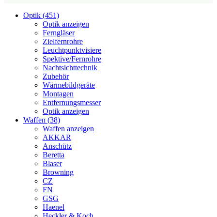
Optik (451)
Optik anzeigen
Ferngläser
Zielfernrohre
Leuchtpunktvisiere
Spektive/Fernrohre
Nachtsichttechnik
Zubehör
Wärmebildgeräte
Montagen
Entfernungsmesser
Optik anzeigen
Waffen (38)
Waffen anzeigen
AKKAR
Anschütz
Beretta
Blaser
Browning
CZ
FN
GSG
Haenel
Heckler & Koch