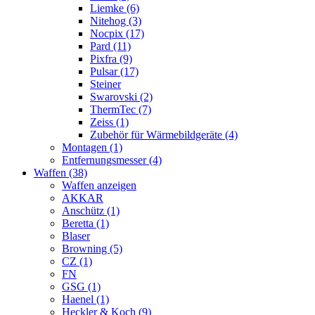
Liemke (6)
Nitehog (3)
Nocpix (17)
Pard (11)
Pixfra (9)
Pulsar (17)
Steiner
Swarovski (2)
ThermTec (7)
Zeiss (1)
Zubehör für Wärmebildgeräte (4)
Montagen (1)
Entfernungsmesser (4)
Waffen (38)
Waffen anzeigen
AKKAR
Anschütz (1)
Beretta (1)
Blaser
Browning (5)
CZ (1)
FN
GSG (1)
Haenel (1)
Heckler & Koch (9)