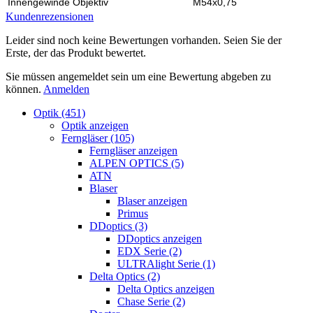
Innengewinde Objektiv
M54x0,75
Kundenrezensionen
Leider sind noch keine Bewertungen vorhanden. Seien Sie der
Erste, der das Produkt bewertet.
Sie müssen angemeldet sein um eine Bewertung abgeben zu
können.
Anmelden
Optik (451)
Optik anzeigen
Ferngläser (105)
Ferngläser anzeigen
ALPEN OPTICS (5)
ATN
Blaser
Blaser anzeigen
Primus
DDoptics (3)
DDoptics anzeigen
EDX Serie (2)
ULTRAlight Serie (1)
Delta Optics (2)
Delta Optics anzeigen
Chase Serie (2)