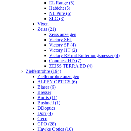
EL Range (5)
Habicht (5)
NL Pure (6)
SLC (3)
Vixen
Zeiss (21)
Zeiss anzeigen
Victory SFL
Victory SF (4)
Victory HT (2)
Victory RF mit Entfernungsmesser (4)
Conquest HD (7)
ZEISS TERRA ED (4)
Zielfernrohre (194)
Zielfernrohre anzeigen
ALPEN OPTICS (6)
Blaser (6)
Bresser
Burris (11)
Bushnell (1)
DDoptics
Dörr (4)
Geco
GPO (28)
Hawke Optics (16)