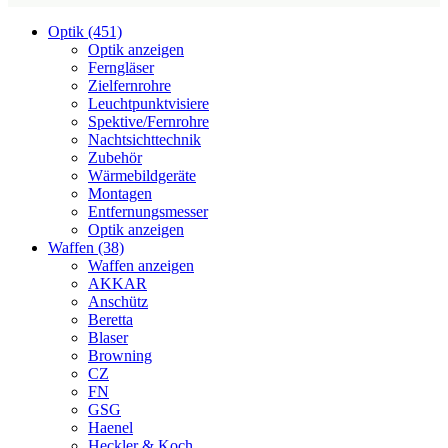
Optik (451)
Optik anzeigen
Ferngläser
Zielfernrohre
Leuchtpunktvisiere
Spektive/Fernrohre
Nachtsichttechnik
Zubehör
Wärmebildgeräte
Montagen
Entfernungsmesser
Optik anzeigen
Waffen (38)
Waffen anzeigen
AKKAR
Anschütz
Beretta
Blaser
Browning
CZ
FN
GSG
Haenel
Heckler & Koch