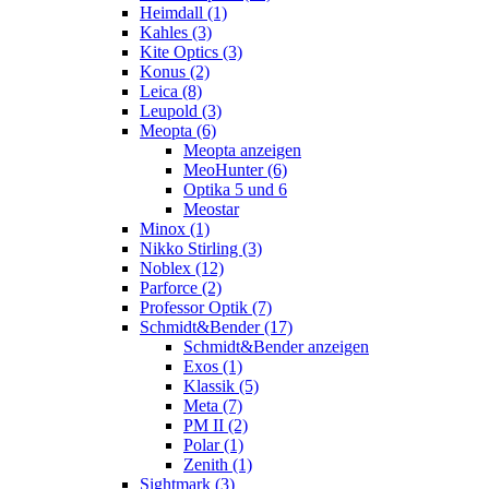
Heimdall (1)
Kahles (3)
Kite Optics (3)
Konus (2)
Leica (8)
Leupold (3)
Meopta (6)
Meopta anzeigen
MeoHunter (6)
Optika 5 und 6
Meostar
Minox (1)
Nikko Stirling (3)
Noblex (12)
Parforce (2)
Professor Optik (7)
Schmidt&Bender (17)
Schmidt&Bender anzeigen
Exos (1)
Klassik (5)
Meta (7)
PM II (2)
Polar (1)
Zenith (1)
Sightmark (3)