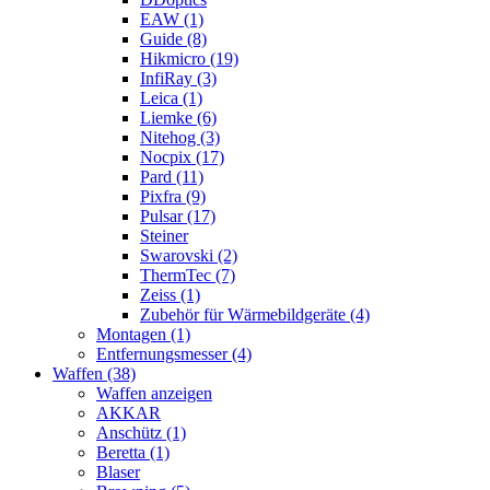
EAW (1)
Guide (8)
Hikmicro (19)
InfiRay (3)
Leica (1)
Liemke (6)
Nitehog (3)
Nocpix (17)
Pard (11)
Pixfra (9)
Pulsar (17)
Steiner
Swarovski (2)
ThermTec (7)
Zeiss (1)
Zubehör für Wärmebildgeräte (4)
Montagen (1)
Entfernungsmesser (4)
Waffen (38)
Waffen anzeigen
AKKAR
Anschütz (1)
Beretta (1)
Blaser