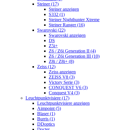
Steiner (17)
Steiner anzeigen
S332 (1)
Steiner Nighthunter Xtreme
Steiner Ranger (16)
Swarovski (22)
Swarovski anzeigen
DS
Z5i+
Z6 / Z6i Generation II (4)
Z6 / Z6i Generation III (10)
Z8i / Z8i+ (8)
Zeiss (12)
Zeiss anzeigen
ZEISS V8 (3)
Victory Serie (3)
CONQUEST V6 (3)
Conquest V4 (3)
Leuchtpunktvisiere (17)
Leuchtpunktvisiere anzeigen
Aimpoint (5)
Blaser (1)
Burris (1)
DDoptics
Docter