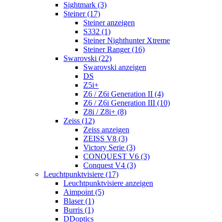
Sightmark (3)
Steiner (17)
Steiner anzeigen
S332 (1)
Steiner Nighthunter Xtreme
Steiner Ranger (16)
Swarovski (22)
Swarovski anzeigen
DS
Z5i+
Z6 / Z6i Generation II (4)
Z6 / Z6i Generation III (10)
Z8i / Z8i+ (8)
Zeiss (12)
Zeiss anzeigen
ZEISS V8 (3)
Victory Serie (3)
CONQUEST V6 (3)
Conquest V4 (3)
Leuchtpunktvisiere (17)
Leuchtpunktvisiere anzeigen
Aimpoint (5)
Blaser (1)
Burris (1)
DDoptics