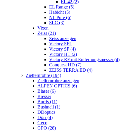
EL 42 (2)
EL Range (5)
Habicht (5)
NL Pure (6)
SLC (3)
Vixen
Zeiss (21)
Zeiss anzeigen
Victory SFL
Victory SF (4)
Victory HT (2)
Victory RF mit Entfernungsmesser (4)
Conquest HD (7)
ZEISS TERRA ED (4)
Zielfernrohre (194)
Zielfernrohre anzeigen
ALPEN OPTICS (6)
Blaser (6)
Bresser
Burris (11)
Bushnell (1)
DDoptics
Dörr (4)
Geco
GPO (28)