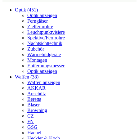
Optik (451)
Optik anzeigen
Ferngläser
Zielfernrohre
Leuchtpunktvisiere
Spektive/Fernrohre
Nachtsichttechnik
Zubehör
Wärmebildgeräte
Montagen
Entfernungsmesser
Optik anzeigen
Waffen (38)
Waffen anzeigen
AKKAR
Anschütz
Beretta
Blaser
Browning
CZ
FN
GSG
Haenel
Heckler & Koch