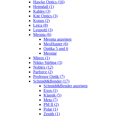
Hawke Optics (16)
Heimdall (1)
Kahles (3)
Kite Optics (3)
Konus (2)
Leica (8)
Leupold (3)
Meopta (6)
Meopta anzeigen
MeoHunter (6)
Optika 5 und 6
Meostar
Minox (1)
Nikko Stirling (3)
Noblex (12)
Parforce (2)
Professor Optik (7)
Schmidt&Bender (17)
Schmidt&Bender anzeigen
Exos (1)
Klassik (5)
Meta (7)
PM II (2)
Polar (1)
Zenith (1)