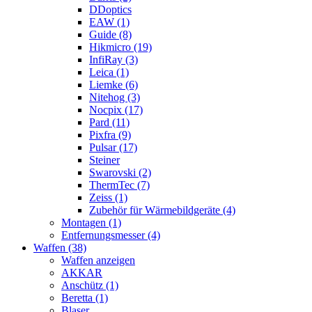
DDoptics
EAW (1)
Guide (8)
Hikmicro (19)
InfiRay (3)
Leica (1)
Liemke (6)
Nitehog (3)
Nocpix (17)
Pard (11)
Pixfra (9)
Pulsar (17)
Steiner
Swarovski (2)
ThermTec (7)
Zeiss (1)
Zubehör für Wärmebildgeräte (4)
Montagen (1)
Entfernungsmesser (4)
Waffen (38)
Waffen anzeigen
AKKAR
Anschütz (1)
Beretta (1)
Blaser