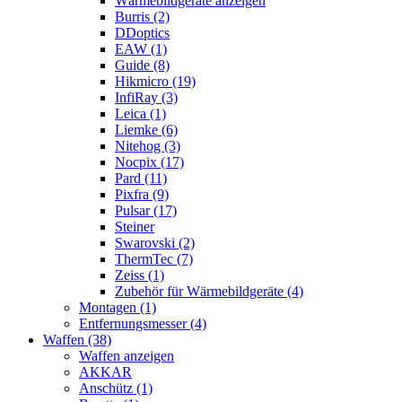
Wärmebildgeräte anzeigen
Burris (2)
DDoptics
EAW (1)
Guide (8)
Hikmicro (19)
InfiRay (3)
Leica (1)
Liemke (6)
Nitehog (3)
Nocpix (17)
Pard (11)
Pixfra (9)
Pulsar (17)
Steiner
Swarovski (2)
ThermTec (7)
Zeiss (1)
Zubehör für Wärmebildgeräte (4)
Montagen (1)
Entfernungsmesser (4)
Waffen (38)
Waffen anzeigen
AKKAR
Anschütz (1)