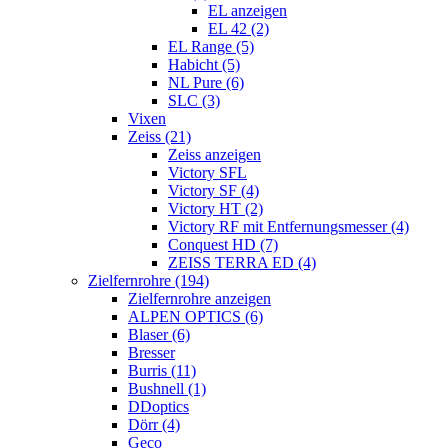
EL anzeigen
EL 42 (2)
EL Range (5)
Habicht (5)
NL Pure (6)
SLC (3)
Vixen
Zeiss (21)
Zeiss anzeigen
Victory SFL
Victory SF (4)
Victory HT (2)
Victory RF mit Entfernungsmesser (4)
Conquest HD (7)
ZEISS TERRA ED (4)
Zielfernrohre (194)
Zielfernrohre anzeigen
ALPEN OPTICS (6)
Blaser (6)
Bresser
Burris (11)
Bushnell (1)
DDoptics
Dörr (4)
Geco