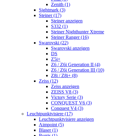
Zenith (1)
Sightmark (3)
Steiner (17)
Steiner anzeigen
S332 (1)
Steiner Nighthunter Xtreme
Steiner Ranger (16)
Swarovski (22)
Swarovski anzeigen
DS
Z5i+
Z6 / Z6i Generation II (4)
Z6 / Z6i Generation III (10)
Z8i / Z8i+ (8)
Zeiss (12)
Zeiss anzeigen
ZEISS V8 (3)
Victory Serie (3)
CONQUEST V6 (3)
Conquest V4 (3)
Leuchtpunktvisiere (17)
Leuchtpunktvisiere anzeigen
Aimpoint (5)
Blaser (1)
Burris (1)