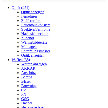
Optik (451)
Optik anzeigen
Ferngläser
Zielfernrohre
Leuchtpunktvisiere
Spektive/Fernrohre
Nachtsichttechnik
Zubehör
Wärmebildgeräte
Montagen
Entfernungsmesser
Optik anzeigen
Waffen (38)
Waffen anzeigen
AKKAR
Anschütz
Beretta
Blaser
Browning
CZ
FN
GSG
Haenel
Heckler & Koch