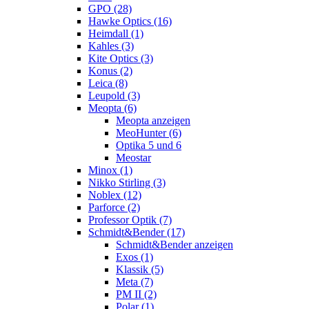
GPO (28)
Hawke Optics (16)
Heimdall (1)
Kahles (3)
Kite Optics (3)
Konus (2)
Leica (8)
Leupold (3)
Meopta (6)
Meopta anzeigen
MeoHunter (6)
Optika 5 und 6
Meostar
Minox (1)
Nikko Stirling (3)
Noblex (12)
Parforce (2)
Professor Optik (7)
Schmidt&Bender (17)
Schmidt&Bender anzeigen
Exos (1)
Klassik (5)
Meta (7)
PM II (2)
Polar (1)