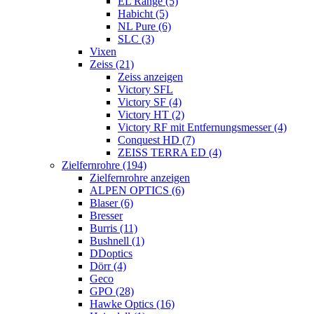
EL Range (5)
Habicht (5)
NL Pure (6)
SLC (3)
Vixen
Zeiss (21)
Zeiss anzeigen
Victory SFL
Victory SF (4)
Victory HT (2)
Victory RF mit Entfernungsmesser (4)
Conquest HD (7)
ZEISS TERRA ED (4)
Zielfernrohre (194)
Zielfernrohre anzeigen
ALPEN OPTICS (6)
Blaser (6)
Bresser
Burris (11)
Bushnell (1)
DDoptics
Dörr (4)
Geco
GPO (28)
Hawke Optics (16)