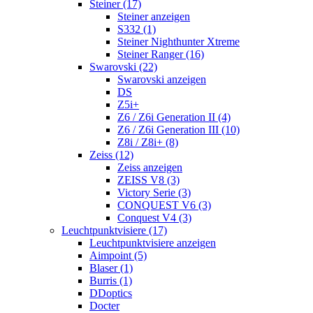
Steiner (17)
Steiner anzeigen
S332 (1)
Steiner Nighthunter Xtreme
Steiner Ranger (16)
Swarovski (22)
Swarovski anzeigen
DS
Z5i+
Z6 / Z6i Generation II (4)
Z6 / Z6i Generation III (10)
Z8i / Z8i+ (8)
Zeiss (12)
Zeiss anzeigen
ZEISS V8 (3)
Victory Serie (3)
CONQUEST V6 (3)
Conquest V4 (3)
Leuchtpunktvisiere (17)
Leuchtpunktvisiere anzeigen
Aimpoint (5)
Blaser (1)
Burris (1)
DDoptics
Docter