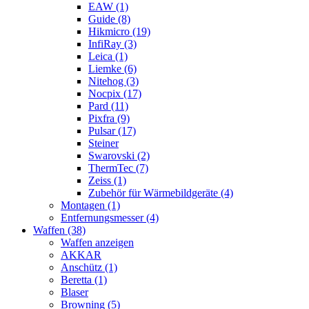
EAW (1)
Guide (8)
Hikmicro (19)
InfiRay (3)
Leica (1)
Liemke (6)
Nitehog (3)
Nocpix (17)
Pard (11)
Pixfra (9)
Pulsar (17)
Steiner
Swarovski (2)
ThermTec (7)
Zeiss (1)
Zubehör für Wärmebildgeräte (4)
Montagen (1)
Entfernungsmesser (4)
Waffen (38)
Waffen anzeigen
AKKAR
Anschütz (1)
Beretta (1)
Blaser
Browning (5)