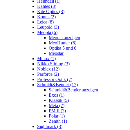
Heimdall (1)
Kahles (3)
Kite Optics (3)
Konus (2)
Leica (8)
Leupold (3)
Meopta (6)
Meopta anzeigen
MeoHunter (6)
Optika 5 und 6
Meostar
Minox (1)
Nikko Stirling (3)
Noblex (12)
Parforce (2)
Professor Optik (7)
Schmidt&Bender (17)
Schmidt&Bender anzeigen
Exos (1)
Klassik (5)
Meta (7)
PM II (2)
Polar (1)
Zenith (1)
Sightmark (3)