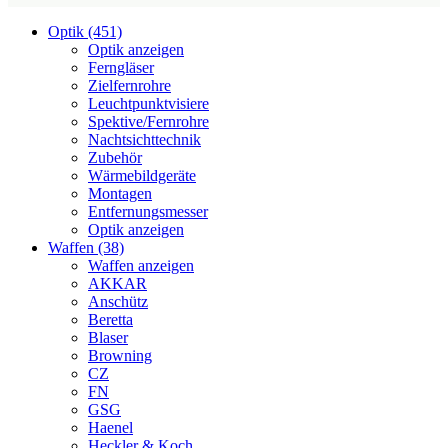
Optik (451)
Optik anzeigen
Ferngläser
Zielfernrohre
Leuchtpunktvisiere
Spektive/Fernrohre
Nachtsichttechnik
Zubehör
Wärmebildgeräte
Montagen
Entfernungsmesser
Optik anzeigen
Waffen (38)
Waffen anzeigen
AKKAR
Anschütz
Beretta
Blaser
Browning
CZ
FN
GSG
Haenel
Heckler & Koch