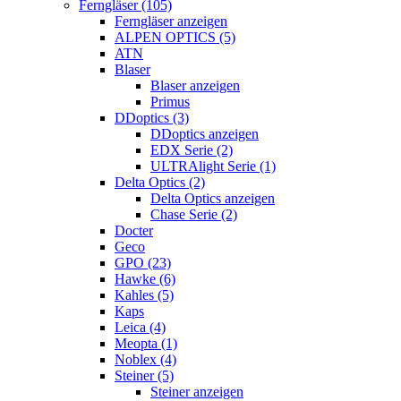
Ferngläser (105)
Ferngläser anzeigen
ALPEN OPTICS (5)
ATN
Blaser
Blaser anzeigen
Primus
DDoptics (3)
DDoptics anzeigen
EDX Serie (2)
ULTRAlight Serie (1)
Delta Optics (2)
Delta Optics anzeigen
Chase Serie (2)
Docter
Geco
GPO (23)
Hawke (6)
Kahles (5)
Kaps
Leica (4)
Meopta (1)
Noblex (4)
Steiner (5)
Steiner anzeigen