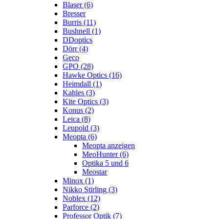
Blaser (6)
Bresser
Burris (11)
Bushnell (1)
DDoptics
Dörr (4)
Geco
GPO (28)
Hawke Optics (16)
Heimdall (1)
Kahles (3)
Kite Optics (3)
Konus (2)
Leica (8)
Leupold (3)
Meopta (6)
Meopta anzeigen
MeoHunter (6)
Optika 5 und 6
Meostar
Minox (1)
Nikko Stirling (3)
Noblex (12)
Parforce (2)
Professor Optik (7)