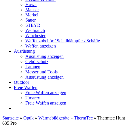
Howa
Mauser
Merkel
Sauer
STEYR
Weihrauch
Winchester
Waffenzubehör / Schalldämpfer / Schäfte
Waffen anzeigen
Ausrüstung
Ausrüstung anzeigen
Gehörschutz
Lampen
Messer und Tools
Ausrüstung anzeigen
Outdoor
Freie Waffen
Freie Waffen anzeigen
Umarex
Freie Waffen anzeigen
Startseite
»
Optik
»
Wärmebildgeräte
»
ThermTec
»
Thermtec Hunt
635 Pro