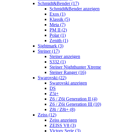
Schmidt&Bender (17)
Schmidt&Bender anzeigen
Exos (1)
Klassik (5)
Meta (7)
PM II (2)
Polar (1)
Zenith (1)
Sightmark (3)
Steiner (17)
Steiner anzeigen
S332 (1)
Steiner Nighthunter Xtreme
Steiner Ranger (16)
Swarovski (22)
Swarovski anzeigen
DS
Z5i+
Z6 / Z6i Generation II (4)
Z6 / Z6i Generation III (10)
Z8i / Z8i+ (8)
Zeiss (12)
Zeiss anzeigen
ZEISS V8 (3)
Victory Serie (3)