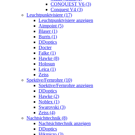
CONQUEST V6 (3)
Conquest V4 (3)
Leuchtpunktvisiere (17)
Leuchtpunktvisiere anzeigen
Aimpoint (5)
Blaser (1)
Burris (1)
DDoptics
Docter
Falke (1)
Hawke (8)
Holosun
Leica (1)
Zeiss
Spektive/Fernrohre (10)
Spektive/Fernrohre anzeigen
DDoptics
Hawke (2)
Noblex (1)
Swarovski (3)
Zeiss (4)
Nachtsichttechnik (8)
Nachtsichttechnik anzeigen
DDoptics
Hikmicro (3)