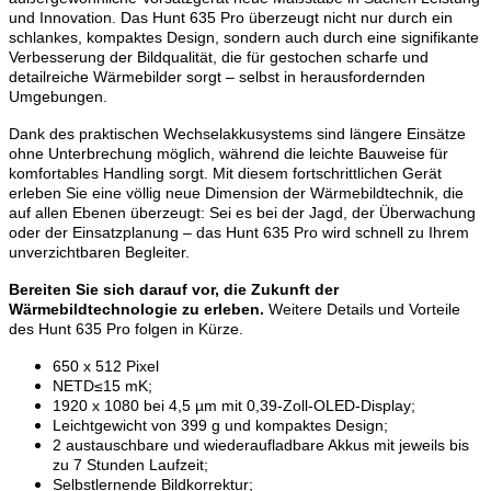
und Innovation. Das Hunt 635 Pro überzeugt nicht nur durch ein
schlankes, kompaktes Design, sondern auch durch eine signifikante
Verbesserung der Bildqualität, die für gestochen scharfe und
detailreiche Wärmebilder sorgt – selbst in herausfordernden
Umgebungen.
Dank des praktischen Wechselakkusystems sind längere Einsätze
ohne Unterbrechung möglich, während die leichte Bauweise für
komfortables Handling sorgt. Mit diesem fortschrittlichen Gerät
erleben Sie eine völlig neue Dimension der Wärmebildtechnik, die
auf allen Ebenen überzeugt: Sei es bei der Jagd, der Überwachung
oder der Einsatzplanung – das Hunt 635 Pro wird schnell zu Ihrem
unverzichtbaren Begleiter.
Bereiten Sie sich darauf vor, die Zukunft der
Wärmebildtechnologie zu erleben.
Weitere Details und Vorteile
des Hunt 635 Pro folgen in Kürze.
650 x 512 Pixel
NETD≤15 mK;
1920 x 1080 bei 4,5 µm mit 0,39-Zoll-OLED-Display;
Leichtgewicht von 399 g und kompaktes Design;
2 austauschbare und wiederaufladbare Akkus mit jeweils bis
zu 7 Stunden Laufzeit;
Selbstlernende Bildkorrektur;