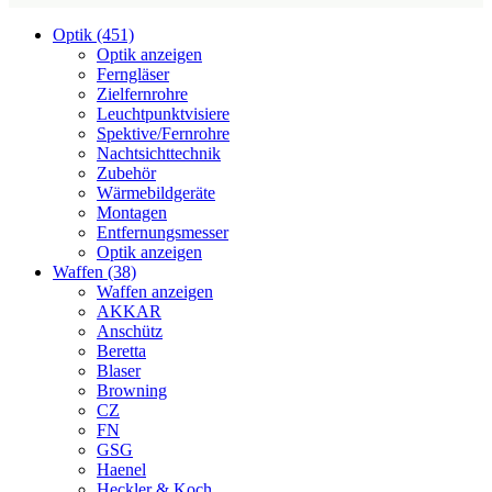
Optik (451)
Optik anzeigen
Ferngläser
Zielfernrohre
Leuchtpunktvisiere
Spektive/Fernrohre
Nachtsichttechnik
Zubehör
Wärmebildgeräte
Montagen
Entfernungsmesser
Optik anzeigen
Waffen (38)
Waffen anzeigen
AKKAR
Anschütz
Beretta
Blaser
Browning
CZ
FN
GSG
Haenel
Heckler & Koch