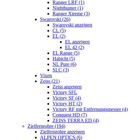
Ranger LRF (1)
Nighthunter (1)
Ranger Xtreme (3)
Swarovski (26)
Swarovski anzeigen
CL (5)
EL (2)
EL anzeigen
EL 42 (2)
EL Range (5)
Habicht (5)
NL Pure (6)
SLC (3)
Vixen
Zeiss (21)
Zeiss anzeigen
Victory SFL
Victory SF (4)
Victory HT (2)
Victory RF mit Entfernungsmesser (4)
Conquest HD (7)
ZEISS TERRA ED (4)
Zielfernrohre (194)
Zielfernrohre anzeigen
ALPEN OPTICS (6)