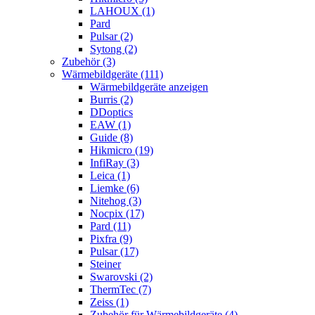
LAHOUX (1)
Pard
Pulsar (2)
Sytong (2)
Zubehör (3)
Wärmebildgeräte (111)
Wärmebildgeräte anzeigen
Burris (2)
DDoptics
EAW (1)
Guide (8)
Hikmicro (19)
InfiRay (3)
Leica (1)
Liemke (6)
Nitehog (3)
Nocpix (17)
Pard (11)
Pixfra (9)
Pulsar (17)
Steiner
Swarovski (2)
ThermTec (7)
Zeiss (1)
Zubehör für Wärmebildgeräte (4)