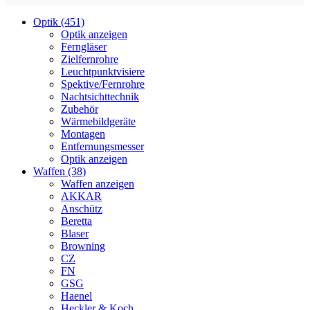
Optik (451)
Optik anzeigen
Ferngläser
Zielfernrohre
Leuchtpunktvisiere
Spektive/Fernrohre
Nachtsichttechnik
Zubehör
Wärmebildgeräte
Montagen
Entfernungsmesser
Optik anzeigen
Waffen (38)
Waffen anzeigen
AKKAR
Anschütz
Beretta
Blaser
Browning
CZ
FN
GSG
Haenel
Heckler & Koch