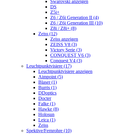
Swarovski anzeigen
DS
Z5i+
Z6 / Z6i Generation II (4)
Z6 / Z6i Generation III (10)
Z8i / Z8i+ (8)
Zeiss (12)
Zeiss anzeigen
ZEISS V8 (3)
Victory Serie (3)
CONQUEST V6 (3)
Conquest V4 (3)
Leuchtpunktvisiere (17)
Leuchtpunktvisiere anzeigen
Aimpoint (5)
Blaser (1)
Burris (1)
DDoptics
Docter
Falke (1)
Hawke (8)
Holosun
Leica (1)
Zeiss
Spektive/Fernrohre (10)