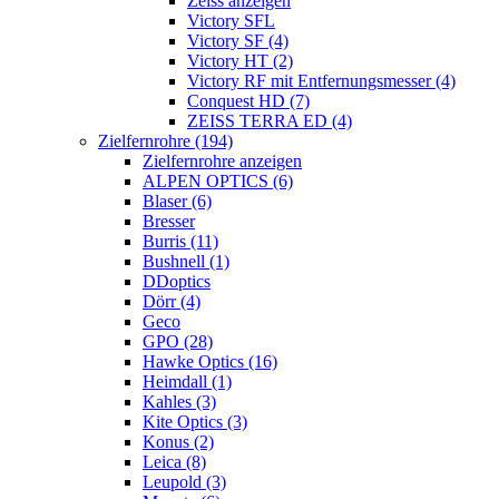
Zeiss anzeigen
Victory SFL
Victory SF (4)
Victory HT (2)
Victory RF mit Entfernungsmesser (4)
Conquest HD (7)
ZEISS TERRA ED (4)
Zielfernrohre (194)
Zielfernrohre anzeigen
ALPEN OPTICS (6)
Blaser (6)
Bresser
Burris (11)
Bushnell (1)
DDoptics
Dörr (4)
Geco
GPO (28)
Hawke Optics (16)
Heimdall (1)
Kahles (3)
Kite Optics (3)
Konus (2)
Leica (8)
Leupold (3)