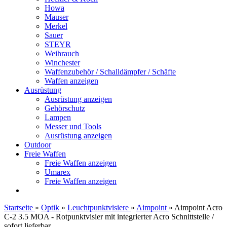
Howa
Mauser
Merkel
Sauer
STEYR
Weihrauch
Winchester
Waffenzubehör / Schalldämpfer / Schäfte
Waffen anzeigen
Ausrüstung
Ausrüstung anzeigen
Gehörschutz
Lampen
Messer und Tools
Ausrüstung anzeigen
Outdoor
Freie Waffen
Freie Waffen anzeigen
Umarex
Freie Waffen anzeigen
Startseite
»
Optik
»
Leuchtpunktvisiere
»
Aimpoint
»
Aimpoint Acro
C-2 3.5 MOA - Rotpunktvisier mit integrierter Acro Schnittstelle /
sofort lieferbar