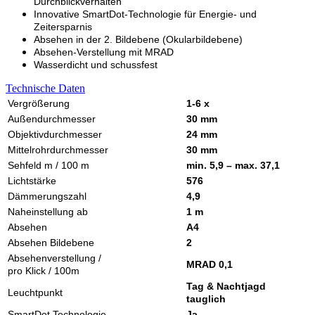
Durchblickverhalten
Innovative SmartDot-Technologie für Energie- und
Zeitersparnis
Absehen in der 2. Bildebene (Okularbildebene)
Absehen-Verstellung mit MRAD
Wasserdicht und schussfest
Technische Daten
Vergrößerung
1-6 x
Außendurchmesser
30 mm
Objektivdurchmesser
24 mm
Mittelrohrdurchmesser
30 mm
Sehfeld m / 100 m
min. 5,9 – max. 37,1
Lichtstärke
576
Dämmerungszahl
4,9
Naheinstellung ab
1 m
Absehen
A4
Absehen Bildebene
2
Absehenverstellung /
MRAD 0,1
pro Klick / 100m
Tag & Nachtjagd
Leuchtpunkt
tauglich
SmartDot Technologie
Ja