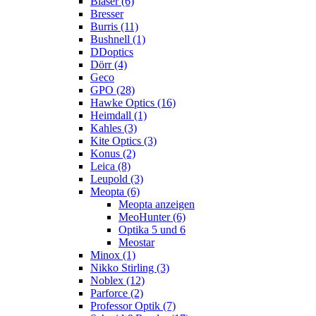
Blaser (6)
Bresser
Burris (11)
Bushnell (1)
DDoptics
Dörr (4)
Geco
GPO (28)
Hawke Optics (16)
Heimdall (1)
Kahles (3)
Kite Optics (3)
Konus (2)
Leica (8)
Leupold (3)
Meopta (6)
Meopta anzeigen
MeoHunter (6)
Optika 5 und 6
Meostar
Minox (1)
Nikko Stirling (3)
Noblex (12)
Parforce (2)
Professor Optik (7)