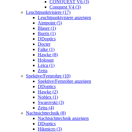
CONQUEST V6 (3)
Conquest V4 (3)
Leuchtpunktvisiere (17)
Leuchtpunktvisiere anzeigen
Aimpoint (5)
Blaser (1)
Burris (1)
DDoptics
Docter
Falke (1)
Hawke (8)
Holosun
Leica (1)
Zeiss
Spektive/Fernrohre (10)
Spektive/Fernrohre anzeigen
DDoptics
Hawke (2)
Noblex (1)
Swarovski (3)
Zeiss (4)
Nachtsichttechnik (8)
Nachtsichttechnik anzeigen
DDoptics
Hikmicro (3)