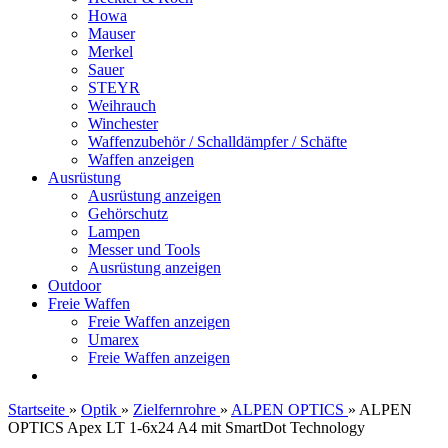
Howa
Mauser
Merkel
Sauer
STEYR
Weihrauch
Winchester
Waffenzubehör / Schalldämpfer / Schäfte
Waffen anzeigen
Ausrüstung
Ausrüstung anzeigen
Gehörschutz
Lampen
Messer und Tools
Ausrüstung anzeigen
Outdoor
Freie Waffen
Freie Waffen anzeigen
Umarex
Freie Waffen anzeigen
Startseite
»
Optik
»
Zielfernrohre
»
ALPEN OPTICS
»
ALPEN
OPTICS Apex LT 1-6x24 A4 mit SmartDot Technology