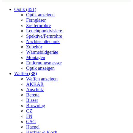
Optik (451)
Optik anzeigen
Ferngläser
Zielfernrohre
Leuchtpunktvisiere
Spektive/Fernrohre
Nachtsichttechnik
Zubehör
Wärmebildgeräte
Montagen
Entfernungsmesser
Optik anzeigen
Waffen (38)
Waffen anzeigen
AKKAR
Anschütz
Beretta
Blaser
Browning
CZ
FN
GSG
Haenel
Heckler & Koch