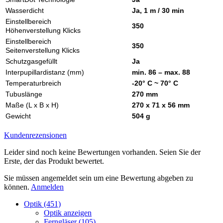
Wasserdicht
Ja, 1 m / 30 min
Einstellbereich
350
Höhenverstellung Klicks
Einstellbereich
350
Seitenverstellung Klicks
Schutzgasgefüllt
Ja
Interpupillardistanz (mm)
min. 86 – max. 88
Temperaturbreich
-20° C ~ 70° C
Tubuslänge
270 mm
Maße (L x B x H)
270 x 71 x 56 mm
Gewicht
504 g
Kundenrezensionen
Leider sind noch keine Bewertungen vorhanden. Seien Sie der
Erste, der das Produkt bewertet.
Sie müssen angemeldet sein um eine Bewertung abgeben zu
können.
Anmelden
Optik (451)
Optik anzeigen
Ferngläser (105)