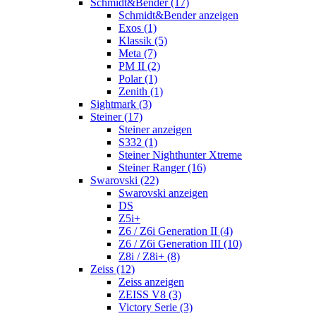
Schmidt&Bender (17)
Schmidt&Bender anzeigen
Exos (1)
Klassik (5)
Meta (7)
PM II (2)
Polar (1)
Zenith (1)
Sightmark (3)
Steiner (17)
Steiner anzeigen
S332 (1)
Steiner Nighthunter Xtreme
Steiner Ranger (16)
Swarovski (22)
Swarovski anzeigen
DS
Z5i+
Z6 / Z6i Generation II (4)
Z6 / Z6i Generation III (10)
Z8i / Z8i+ (8)
Zeiss (12)
Zeiss anzeigen
ZEISS V8 (3)
Victory Serie (3)