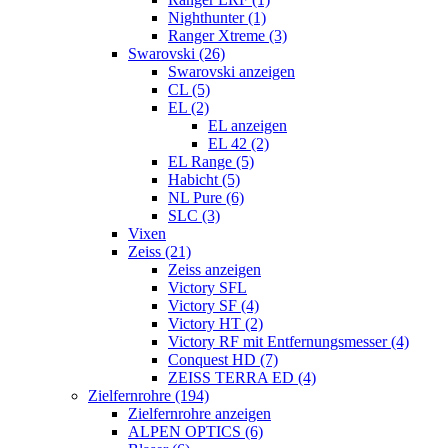
Nighthunter (1)
Ranger Xtreme (3)
Swarovski (26)
Swarovski anzeigen
CL (5)
EL (2)
EL anzeigen
EL 42 (2)
EL Range (5)
Habicht (5)
NL Pure (6)
SLC (3)
Vixen
Zeiss (21)
Zeiss anzeigen
Victory SFL
Victory SF (4)
Victory HT (2)
Victory RF mit Entfernungsmesser (4)
Conquest HD (7)
ZEISS TERRA ED (4)
Zielfernrohre (194)
Zielfernrohre anzeigen
ALPEN OPTICS (6)