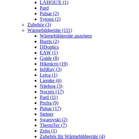
LAHOUX (1)
Pard
Pulsar (2)
Sytong (2)
Zubehör (3)
Wärmebildgeräte (111)
Wärmebildgeräte anzeigen
Burris (2)
DDoptics
EAW (1)
Guide (8)
Hikmicro (19)
InfiRay (3)
Leica (1)
Liemke (6)
Nitehog (3)
Nocpix (17)
Pard (11)
Pixfra (9)
Pulsar (17)
Steiner
Swarovski (2)
ThermTec (7)
Zeiss (1)
Zubehör für Wärmebildgeräte (4)