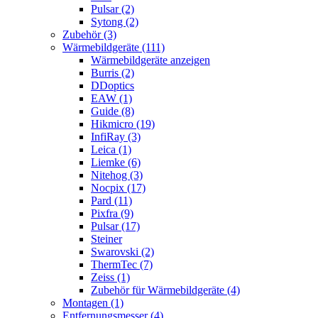
Pulsar (2)
Sytong (2)
Zubehör (3)
Wärmebildgeräte (111)
Wärmebildgeräte anzeigen
Burris (2)
DDoptics
EAW (1)
Guide (8)
Hikmicro (19)
InfiRay (3)
Leica (1)
Liemke (6)
Nitehog (3)
Nocpix (17)
Pard (11)
Pixfra (9)
Pulsar (17)
Steiner
Swarovski (2)
ThermTec (7)
Zeiss (1)
Zubehör für Wärmebildgeräte (4)
Montagen (1)
Entfernungsmesser (4)