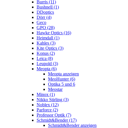
Burris (11)
Bushnell (1)
DDoptics
Dörr (4)
Geco
GPO (28)
Hawke Optics (16)
Heimdall (1)
Kahles (3)
Kite Optics (3)
Konus (2)
Leica (8)
Leupold (3)
Meopta (6)
Meopta anzeigen
MeoHunter (6)
Optika 5 und 6
Meostar
Minox (1)
Nikko Stirling (3)
Noblex (12)
Parforce (2)
Professor Optik (7)
Schmidt&Bender (17)
Schmidt&Bender anzeigen