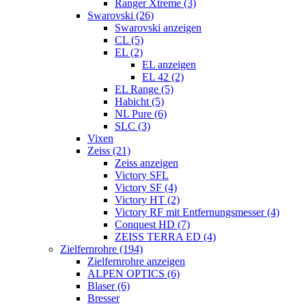
Ranger Xtreme (3)
Swarovski (26)
Swarovski anzeigen
CL (5)
EL (2)
EL anzeigen
EL 42 (2)
EL Range (5)
Habicht (5)
NL Pure (6)
SLC (3)
Vixen
Zeiss (21)
Zeiss anzeigen
Victory SFL
Victory SF (4)
Victory HT (2)
Victory RF mit Entfernungsmesser (4)
Conquest HD (7)
ZEISS TERRA ED (4)
Zielfernrohre (194)
Zielfernrohre anzeigen
ALPEN OPTICS (6)
Blaser (6)
Bresser