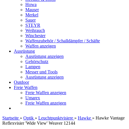
Howa
Mauser
Merkel
Sauer
STEYR
Weihrauch
Winchester
Waffenzubehör / Schalldämpfer / Schäfte
Waffen anzeigen
Ausrüstung
Ausrüstung anzeigen
Gehörschutz
Lampen
Messer und Tools
Ausrüstung anzeigen
Outdoor
Freie Waffen
Freie Waffen anzeigen
Umarex
Freie Waffen anzeigen
Startseite
»
Optik
»
Leuchtpunktvisiere
»
Hawke
»
Hawke Vantage
Reflexvisier 'Wide View' Weaver 12144