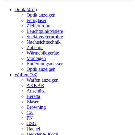
Optik (451)
Optik anzeigen
Ferngläser
Zielfernrohre
Leuchtpunktvisiere
Spektive/Fernrohre
Nachtsichttechnik
Zubehör
Wärmebildgeräte
Montagen
Entfernungsmesser
Optik anzeigen
Waffen (38)
Waffen anzeigen
AKKAR
Anschütz
Beretta
Blaser
Browning
CZ
FN
GSG
Haenel
Heckler & Koch