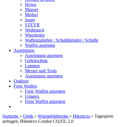
Howa
Mauser
Merkel
Sauer
STEYR
Weihrauch
Winchester
Waffenzubehör / Schalldämpfer / Schäfte
Waffen anzeigen
Ausrüstung
Ausrüstung anzeigen
Gehörschutz
Lampen
Messer und Tools
Ausrüstung anzeigen
Outdoor
Freie Waffen
Freie Waffen anzeigen
Umarex
Freie Waffen anzeigen
Startseite
»
Optik
»
Wärmebildgeräte
»
Hikmicro
»
Tagespreis
anfragen, Hikmicro Condor CQ35L 2.0