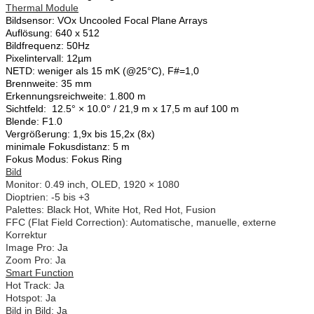
Thermal Module
Bildsensor: VOx Uncooled Focal Plane Arrays
Auflösung: 640 x 512
Bildfrequenz: 50Hz
Pixelintervall: 12µm
NETD: weniger als 15 mK (@25°C), F#=1,0
Brennweite: 35 mm
Erkennungsreichweite: 1.800 m
Sichtfeld: 12.5° × 10.0° / 21,9 m x 17,5 m auf 100 m
Blende: F1.0
Vergrößerung: 1,9x bis 15,2x (8x)
minimale Fokusdistanz: 5 m
Fokus Modus: Fokus Ring
Bild
Monitor: 0.49 inch, OLED, 1920 × 1080
Dioptrien: -5 bis +3
Palettes: Black Hot, White Hot, Red Hot, Fusion
FFC (Flat Field Correction): Automatische, manuelle, externe
Korrektur
Image Pro: Ja
Zoom Pro: Ja
Smart Function
Hot Track: Ja
Hotspot: Ja
Bild in Bild: Ja