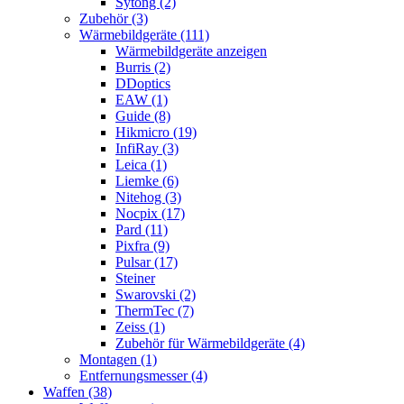
Sytong (2)
Zubehör (3)
Wärmebildgeräte (111)
Wärmebildgeräte anzeigen
Burris (2)
DDoptics
EAW (1)
Guide (8)
Hikmicro (19)
InfiRay (3)
Leica (1)
Liemke (6)
Nitehog (3)
Nocpix (17)
Pard (11)
Pixfra (9)
Pulsar (17)
Steiner
Swarovski (2)
ThermTec (7)
Zeiss (1)
Zubehör für Wärmebildgeräte (4)
Montagen (1)
Entfernungsmesser (4)
Waffen (38)