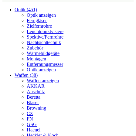
Optik (451)
Optik anzeigen
Ferngläser
Zielfernrohre
Leuchtpunktvisiere
Spektive/Fernrohre
Nachtsichttechnik
Zubehör
Wärmebildgeräte
Montagen
Entfernungsmesser
Optik anzeigen
Waffen (38)
Waffen anzeigen
AKKAR
Anschütz
Beretta
Blaser
Browning
CZ
FN
GSG
Haenel
Heckler & Koch