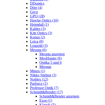
DDoptics
Dörr (4)
Geco
GPO (28)
Hawke Optics (16)
Heimdall (1)
Kahles (3)
Kite Optics (3)
Konus (2)
Leica (8)
Leupold (3)
Meopta (6)
Meopta anzeigen
MeoHunter (6)
Optika 5 und 6
Meostar
Minox (1)
Nikko Stirling (3)
Noblex (12)
Parforce (2)
Professor Optik (7)
Schmidt&Bender (17)
Schmidt&Bender anzeigen
Exos (1)
Klassik (5)