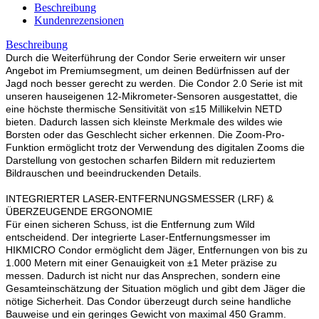
Beschreibung
Kundenrezensionen
Beschreibung
Durch die Weiterführung der Condor Serie erweitern wir unser
Angebot im Premiumsegment, um deinen Bedürfnissen auf der
Jagd noch besser gerecht zu werden. Die Condor 2.0 Serie ist mit
unseren hauseigenen 12-Mikrometer-Sensoren ausgestattet, die
eine höchste thermische Sensitivität von ≤15 Millikelvin NETD
bieten. Dadurch lassen sich kleinste Merkmale des wildes wie
Borsten oder das Geschlecht sicher erkennen. Die Zoom-Pro-
Funktion ermöglicht trotz der Verwendung des digitalen Zooms die
Darstellung von gestochen scharfen Bildern mit reduziertem
Bildrauschen und beeindruckenden Details.
INTEGRIERTER LASER-ENTFERNUNGSMESSER (LRF) &
ÜBERZEUGENDE ERGONOMIE
Für einen sicheren Schuss, ist die Entfernung zum Wild
entscheidend. Der integrierte Laser-Entfernungsmesser im
HIKMICRO Condor ermöglicht dem Jäger, Entfernungen von bis zu
1.000 Metern mit einer Genauigkeit von ±1 Meter präzise zu
messen. Dadurch ist nicht nur das Ansprechen, sondern eine
Gesamteinschätzung der Situation möglich und gibt dem Jäger die
nötige Sicherheit. Das Condor überzeugt durch seine handliche
Bauweise und ein geringes Gewicht von maximal 450 Gramm.