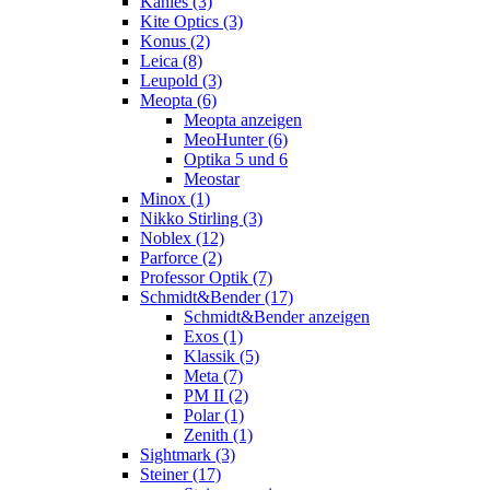
Kahles (3)
Kite Optics (3)
Konus (2)
Leica (8)
Leupold (3)
Meopta (6)
Meopta anzeigen
MeoHunter (6)
Optika 5 und 6
Meostar
Minox (1)
Nikko Stirling (3)
Noblex (12)
Parforce (2)
Professor Optik (7)
Schmidt&Bender (17)
Schmidt&Bender anzeigen
Exos (1)
Klassik (5)
Meta (7)
PM II (2)
Polar (1)
Zenith (1)
Sightmark (3)
Steiner (17)