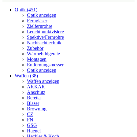
Optik (451)
Optik anzeigen
Ferngläser
Zielfernrohre
Leuchtpunktvisiere
Spektive/Fernrohre
Nachtsichttechnik
Zubehör
Wärmebildgeräte
Montagen
Entfernungsmesser
Optik anzeigen
Waffen (38)
Waffen anzeigen
AKKAR
Anschütz
Beretta
Blaser
Browning
CZ
FN
GSG
Haenel
Heckler & Koch