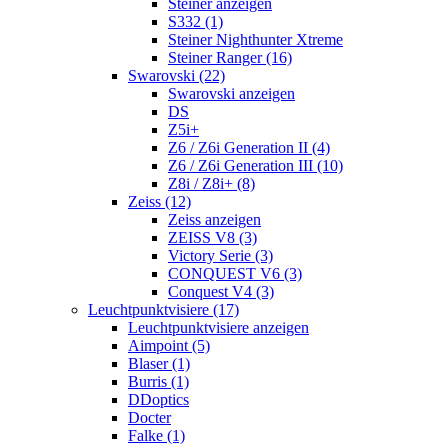
Steiner anzeigen
S332 (1)
Steiner Nighthunter Xtreme
Steiner Ranger (16)
Swarovski (22)
Swarovski anzeigen
DS
Z5i+
Z6 / Z6i Generation II (4)
Z6 / Z6i Generation III (10)
Z8i / Z8i+ (8)
Zeiss (12)
Zeiss anzeigen
ZEISS V8 (3)
Victory Serie (3)
CONQUEST V6 (3)
Conquest V4 (3)
Leuchtpunktvisiere (17)
Leuchtpunktvisiere anzeigen
Aimpoint (5)
Blaser (1)
Burris (1)
DDoptics
Docter
Falke (1)