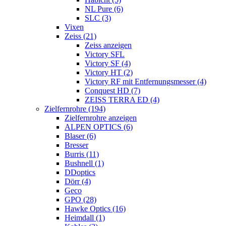
NL Pure (6)
SLC (3)
Vixen
Zeiss (21)
Zeiss anzeigen
Victory SFL
Victory SF (4)
Victory HT (2)
Victory RF mit Entfernungsmesser (4)
Conquest HD (7)
ZEISS TERRA ED (4)
Zielfernrohre (194)
Zielfernrohre anzeigen
ALPEN OPTICS (6)
Blaser (6)
Bresser
Burris (11)
Bushnell (1)
DDoptics
Dörr (4)
Geco
GPO (28)
Hawke Optics (16)
Heimdall (1)