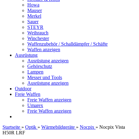
Howa
Mauser
Merkel
Sauer
STEYR
Weihrauch
Winchester
Waffenzubehör / Schalldämpfer / Schäfte
Waffen anzeigen
Ausrüstung
Ausrüstung anzeigen
Gehörschutz
Lampen
Messer und Tools
Ausrüstung anzeigen
Outdoor
Freie Waffen
Freie Waffen anzeigen
Umarex
Freie Waffen anzeigen
Startseite
»
Optik
»
Wärmebildgeräte
»
Nocpix
»
Nocpix Vista
H50R LRF