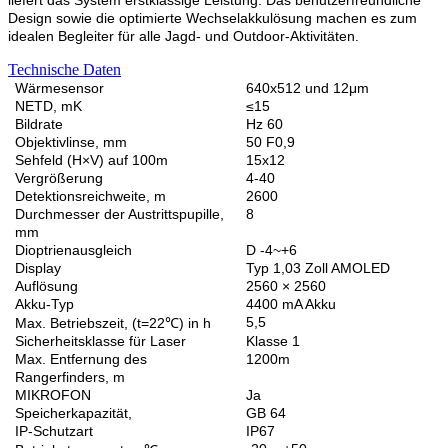
Design sowie die optimierte Wechselakkulösung machen es zum
idealen Begleiter für alle Jagd- und Outdoor-Aktivitäten.
Technische Daten
Wärmesensor
640x512 und 12μm
NETD, mK
≤15
Bildrate
Hz 60
Objektivlinse, mm
50 F0,9
Sehfeld (H×V) auf 100m
15x12
Vergrößerung
4-40
Detektionsreichweite, m
2600
Durchmesser der Austrittspupille,
8
mm
Dioptrienausgleich
D -4~+6
Display
Typ 1,03 Zoll AMOLED
Auflösung
2560 × 2560
Akku-Typ
4400 mA Akku
5,5
Max. Betriebszeit, (t=22℃) in h
Sicherheitsklasse für Laser
Klasse 1
Max. Entfernung des
1200m
Rangerfinders, m
MIKROFON
Ja
Speicherkapazität,
GB 64
IP-Schutzart
IP67