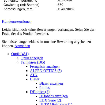
-20 ~ +50
Betriebstemperatur, ℃
Gewicht, g (mit Batterie)
650
Abmessungen, mm
194×70×82
Kundenrezensionen
Leider sind noch keine Bewertungen vorhanden. Seien Sie der
Erste, der das Produkt bewertet.
Sie müssen angemeldet sein um eine Bewertung abgeben zu
können.
Anmelden
Optik (451)
Optik anzeigen
Ferngläser (105)
Ferngläser anzeigen
ALPEN OPTICS (5)
ATN
Blaser
Blaser anzeigen
Primus
DDoptics (3)
DDoptics anzeigen
EDX Serie (2)
ULTRAlight Serie (1)