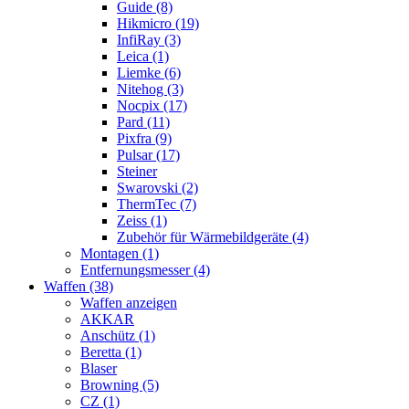
Guide (8)
Hikmicro (19)
InfiRay (3)
Leica (1)
Liemke (6)
Nitehog (3)
Nocpix (17)
Pard (11)
Pixfra (9)
Pulsar (17)
Steiner
Swarovski (2)
ThermTec (7)
Zeiss (1)
Zubehör für Wärmebildgeräte (4)
Montagen (1)
Entfernungsmesser (4)
Waffen (38)
Waffen anzeigen
AKKAR
Anschütz (1)
Beretta (1)
Blaser
Browning (5)
CZ (1)