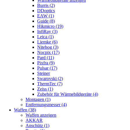
Wärmebildgeräte anzeigen
Burris (2)
DDoptics
EAW (1)
Guide (8)
Hikmicro (19)
InfiRay (3)
Leica (1)
Liemke (6)
Nitehog (3)
Nocpix (17)
Pard (11)
Pixfra (9)
Pulsar (17)
Steiner
Swarovski (2)
ThermTec (7)
Zeiss (1)
Zubehör für Wärmebildgeräte (4)
Montagen (1)
Entfernungsmesser (4)
Waffen (38)
Waffen anzeigen
AKKAR
Anschütz (1)