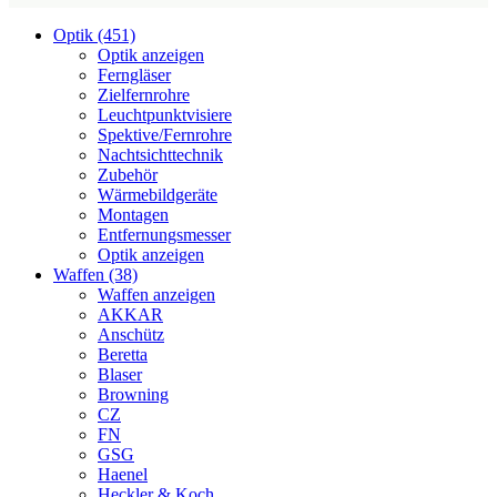
Optik (451)
Optik anzeigen
Ferngläser
Zielfernrohre
Leuchtpunktvisiere
Spektive/Fernrohre
Nachtsichttechnik
Zubehör
Wärmebildgeräte
Montagen
Entfernungsmesser
Optik anzeigen
Waffen (38)
Waffen anzeigen
AKKAR
Anschütz
Beretta
Blaser
Browning
CZ
FN
GSG
Haenel
Heckler & Koch