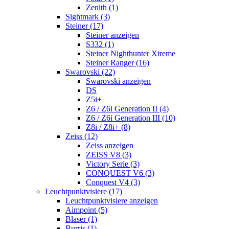
Zenith (1)
Sightmark (3)
Steiner (17)
Steiner anzeigen
S332 (1)
Steiner Nighthunter Xtreme
Steiner Ranger (16)
Swarovski (22)
Swarovski anzeigen
DS
Z5i+
Z6 / Z6i Generation II (4)
Z6 / Z6i Generation III (10)
Z8i / Z8i+ (8)
Zeiss (12)
Zeiss anzeigen
ZEISS V8 (3)
Victory Serie (3)
CONQUEST V6 (3)
Conquest V4 (3)
Leuchtpunktvisiere (17)
Leuchtpunktvisiere anzeigen
Aimpoint (5)
Blaser (1)
Burris (1)