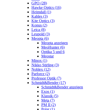
GPO (28)
Hawke Optics (16)
Heimdall (1)
Kahles (3)
Kite Optics (3)
Konus (2)
Leica (8)
Leupold (3)
Meopta (6)
Meopta anzeigen
MeoHunter (6)
Optika 5 und 6
Meostar
Minox (1)
Nikko Stirling (3)
Noblex (12)
Parforce (2)
Professor Optik (7)
Schmidt&Bender (17)
Schmidt&Bender anzeigen
Exos (1)
Klassik (5)
Meta (7)
PM II (2)
Polar (1)