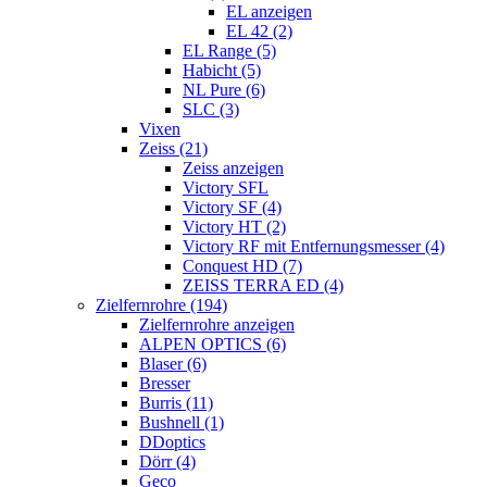
EL anzeigen
EL 42 (2)
EL Range (5)
Habicht (5)
NL Pure (6)
SLC (3)
Vixen
Zeiss (21)
Zeiss anzeigen
Victory SFL
Victory SF (4)
Victory HT (2)
Victory RF mit Entfernungsmesser (4)
Conquest HD (7)
ZEISS TERRA ED (4)
Zielfernrohre (194)
Zielfernrohre anzeigen
ALPEN OPTICS (6)
Blaser (6)
Bresser
Burris (11)
Bushnell (1)
DDoptics
Dörr (4)
Geco