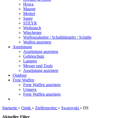
Howa
Mauser
Merkel
Sauer
STEYR
Weihrauch
Winchester
Waffenzubehör / Schalldämpfer / Schäfte
Waffen anzeigen
Ausrüstung
Ausrüstung anzeigen
Gehörschutz
Lampen
Messer und Tools
Ausrüstung anzeigen
Outdoor
Freie Waffen
Freie Waffen anzeigen
Umarex
Freie Waffen anzeigen
Startseite
»
Optik
»
Zielfernrohre
»
Swarovski
»
DS
Aktueller Filter