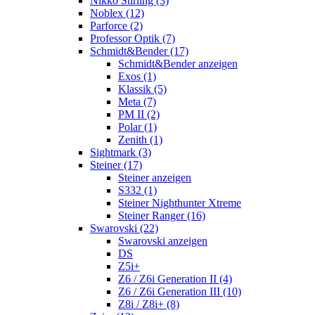
Nikko Stirling (3)
Noblex (12)
Parforce (2)
Professor Optik (7)
Schmidt&Bender (17)
Schmidt&Bender anzeigen
Exos (1)
Klassik (5)
Meta (7)
PM II (2)
Polar (1)
Zenith (1)
Sightmark (3)
Steiner (17)
Steiner anzeigen
S332 (1)
Steiner Nighthunter Xtreme
Steiner Ranger (16)
Swarovski (22)
Swarovski anzeigen
DS
Z5i+
Z6 / Z6i Generation II (4)
Z6 / Z6i Generation III (10)
Z8i / Z8i+ (8)