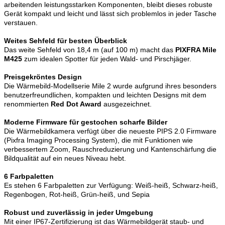
arbeitenden leistungsstarken Komponenten, bleibt dieses robuste
Gerät kompakt und leicht und lässt sich problemlos in jeder Tasche
verstauen.
Weites Sehfeld für besten Überblick
Das weite Sehfeld von 18,4 m (auf 100 m) macht das
PIXFRA Mile
M425
zum idealen Spotter für jeden Wald- und Pirschjäger.
Preisgekröntes Design
Die Wärmebild-Modellserie Mile 2 wurde aufgrund ihres besonders
benutzerfreundlichen, kompakten und leichten Designs mit dem
renommierten
Red Dot Award
ausgezeichnet.
Moderne Firmware für gestochen scharfe Bilder
Die Wärmebildkamera verfügt über die neueste PIPS 2.0 Firmware
(Pixfra Imaging Processing System), die mit Funktionen wie
verbessertem Zoom, Rauschreduzierung und Kantenschärfung die
Bildqualität auf ein neues Niveau hebt.
6 Farbpaletten
Es stehen 6 Farbpaletten zur Verfügung: Weiß-heiß, Schwarz-heiß,
Regenbogen, Rot-heiß, Grün-heiß, und Sepia
Robust und zuverlässig in jeder Umgebung
Mit einer IP67-Zertifizierung ist das Wärmebildgerät staub- und