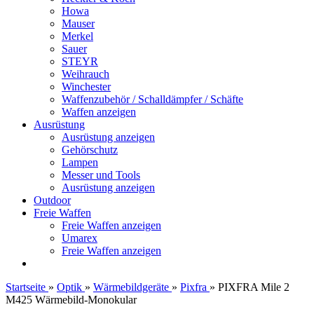
Howa
Mauser
Merkel
Sauer
STEYR
Weihrauch
Winchester
Waffenzubehör / Schalldämpfer / Schäfte
Waffen anzeigen
Ausrüstung
Ausrüstung anzeigen
Gehörschutz
Lampen
Messer und Tools
Ausrüstung anzeigen
Outdoor
Freie Waffen
Freie Waffen anzeigen
Umarex
Freie Waffen anzeigen
Startseite
»
Optik
»
Wärmebildgeräte
»
Pixfra
»
PIXFRA Mile 2
M425 Wärmebild-Monokular