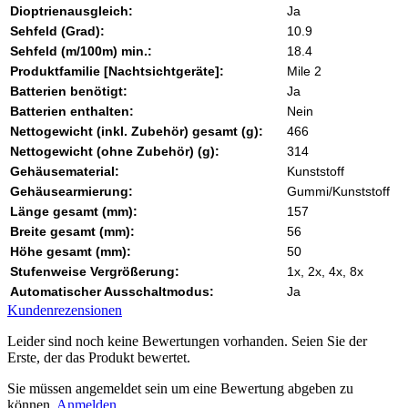
Dioptrienausgleich:
Ja
Sehfeld (Grad):
10.9
Sehfeld (m/100m) min.:
18.4
Produktfamilie [Nachtsichtgeräte]:
Mile 2
Batterien benötigt:
Ja
Batterien enthalten:
Nein
Nettogewicht (inkl. Zubehör) gesamt (g):
466
Nettogewicht (ohne Zubehör) (g):
314
Gehäusematerial:
Kunststoff
Gehäusearmierung:
Gummi/Kunststoff
Länge gesamt (mm):
157
Breite gesamt (mm):
56
Höhe gesamt (mm):
50
Stufenweise Vergrößerung:
1x, 2x, 4x, 8x
Automatischer Ausschaltmodus:
Ja
Kundenrezensionen
Leider sind noch keine Bewertungen vorhanden. Seien Sie der
Erste, der das Produkt bewertet.
Sie müssen angemeldet sein um eine Bewertung abgeben zu
können.
Anmelden