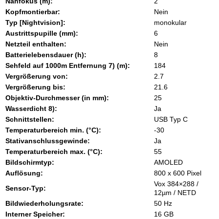
Nahfokus (m):
2
Kopfmontierbar:
Nein
Typ [Nightvision]:
monokular
Austrittspupille (mm):
6
Netzteil enthalten:
Nein
Batterielebensdauer (h):
8
Sehfeld auf 1000m Entfernung 7) (m):
184
Vergrößerung von:
2.7
Vergrößerung bis:
21.6
Objektiv-Durchmesser (in mm):
25
Wasserdicht 8):
Ja
Schnittstellen:
USB Typ C
Temperaturbereich min. (°C):
-30
Stativanschlussgewinde:
Ja
Temperaturbereich max. (°C):
55
Bildschirmtyp:
AMOLED
Auflösung:
800 x 600 Pixel
Vox 384×288 /
Sensor-Typ:
12µm / NETD
Bildwiederholungsrate:
50 Hz
Interner Speicher:
16 GB