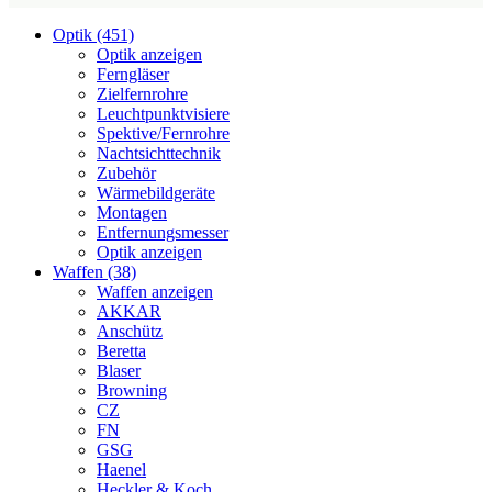
Optik (451)
Optik anzeigen
Ferngläser
Zielfernrohre
Leuchtpunktvisiere
Spektive/Fernrohre
Nachtsichttechnik
Zubehör
Wärmebildgeräte
Montagen
Entfernungsmesser
Optik anzeigen
Waffen (38)
Waffen anzeigen
AKKAR
Anschütz
Beretta
Blaser
Browning
CZ
FN
GSG
Haenel
Heckler & Koch