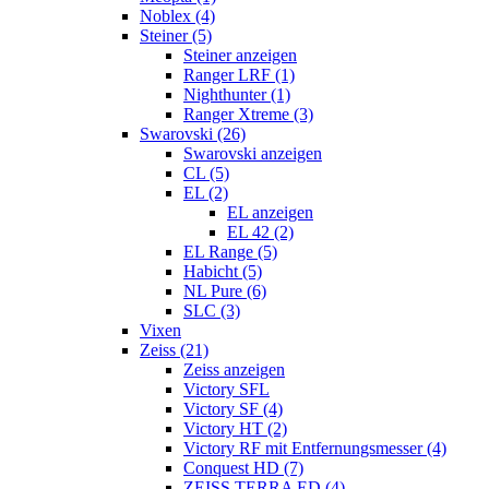
Noblex (4)
Steiner (5)
Steiner anzeigen
Ranger LRF (1)
Nighthunter (1)
Ranger Xtreme (3)
Swarovski (26)
Swarovski anzeigen
CL (5)
EL (2)
EL anzeigen
EL 42 (2)
EL Range (5)
Habicht (5)
NL Pure (6)
SLC (3)
Vixen
Zeiss (21)
Zeiss anzeigen
Victory SFL
Victory SF (4)
Victory HT (2)
Victory RF mit Entfernungsmesser (4)
Conquest HD (7)
ZEISS TERRA ED (4)