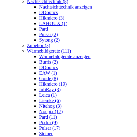
Nachtsichttechnik (8)
Nachtsichttechnik anzeigen
DDoptics
Hikmicro (3)
LAHOUX (1)
Pard
Pulsar (2)
Sytong (2)
Zubehör (3)
Wärmebildgeräte (111)
Wärmebildgeräte anzeigen
Burris (2)
DDoptics
EAW (1)
Guide (8)
Hikmicro (19)
InfiRay (3)
Leica (1)
Liemke (6)
Nitehog (3)
Nocpix (17)
Pard (11)
Pixfra (9)
Pulsar (17)
Steiner