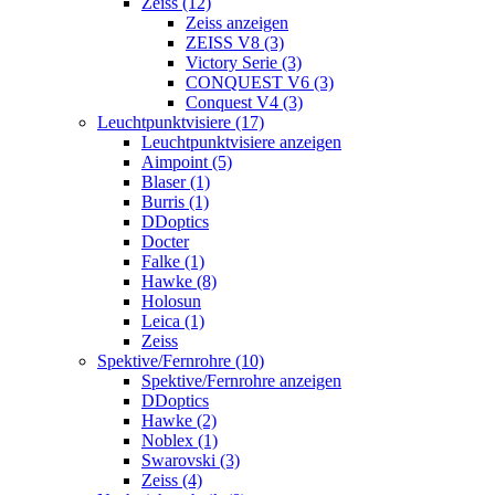
Zeiss (12)
Zeiss anzeigen
ZEISS V8 (3)
Victory Serie (3)
CONQUEST V6 (3)
Conquest V4 (3)
Leuchtpunktvisiere (17)
Leuchtpunktvisiere anzeigen
Aimpoint (5)
Blaser (1)
Burris (1)
DDoptics
Docter
Falke (1)
Hawke (8)
Holosun
Leica (1)
Zeiss
Spektive/Fernrohre (10)
Spektive/Fernrohre anzeigen
DDoptics
Hawke (2)
Noblex (1)
Swarovski (3)
Zeiss (4)