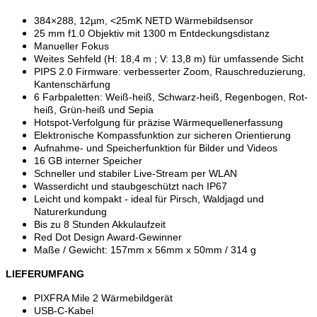
384×288, 12µm, <25mK NETD Wärmebildsensor
25 mm f1.0 Objektiv mit 1300 m Entdeckungsdistanz
Manueller Fokus
Weites Sehfeld (H: 18,4 m ; V: 13,8 m) für umfassende Sicht
PIPS 2.0 Firmware: verbesserter Zoom, Rauschreduzierung,
Kantenschärfung
6 Farbpaletten: Weiß-heiß, Schwarz-heiß, Regenbogen, Rot-
heiß, Grün-heiß und Sepia
Hotspot-Verfolgung für präzise Wärmequellenerfassung
Elektronische Kompassfunktion zur sicheren Orientierung
Aufnahme- und Speicherfunktion für Bilder und Videos
16 GB interner Speicher
Schneller und stabiler Live-Stream per WLAN
Wasserdicht und staubgeschützt nach IP67
Leicht und kompakt - ideal für Pirsch, Waldjagd und
Naturerkundung
Bis zu 8 Stunden Akkulaufzeit
Red Dot Design Award-Gewinner
Maße / Gewicht: 157mm x 56mm x 50mm / 314 g
LIEFERUMFANG
PIXFRA Mile 2 Wärmebildgerät
USB-C-Kabel