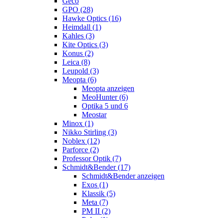
Geco
GPO (28)
Hawke Optics (16)
Heimdall (1)
Kahles (3)
Kite Optics (3)
Konus (2)
Leica (8)
Leupold (3)
Meopta (6)
Meopta anzeigen
MeoHunter (6)
Optika 5 und 6
Meostar
Minox (1)
Nikko Stirling (3)
Noblex (12)
Parforce (2)
Professor Optik (7)
Schmidt&Bender (17)
Schmidt&Bender anzeigen
Exos (1)
Klassik (5)
Meta (7)
PM II (2)