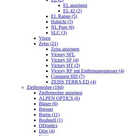
EL anzeigen
EL 42 (2)
EL Range (5)
Habicht (5)
NL Pure (6)
SLC (3)
Vixen
Zeiss (21)
Zeiss anzeigen
Victory SFL
Victory SF (4)
Victory HT (2)
Victory RF mit Entfernungsmesser (4)
Conquest HD (7)
ZEISS TERRA ED (4)
Zielfernrohre (194)
Zielfernrohre anzeigen
ALPEN OPTICS (6)
Blaser (6)
Bresser
Burris (11)
Bushnell (1)
DDoptics
Dörr (4)