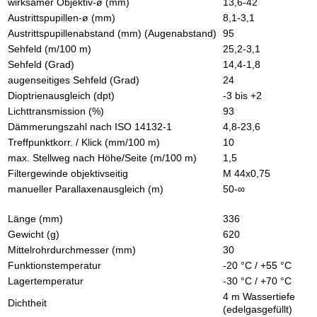
wirksamer Objektiv-ø (mm)
13,6-42
Austrittspupillen-ø (mm)
8,1-3,1
Austrittspupillenabstand (mm) (Augenabstand)
95
Sehfeld (m/100 m)
25,2-3,1
Sehfeld (Grad)
14,4-1,8
augenseitiges Sehfeld (Grad)
24
Dioptrienausgleich (dpt)
-3 bis +2
Lichttransmission (%)
93
Dämmerungszahl nach ISO 14132-1
4,8-23,6
Treffpunktkorr. / Klick (mm/100 m)
10
max. Stellweg nach Höhe/Seite (m/100 m)
1,5
Filtergewinde objektivseitig
M 44x0,75
manueller Parallaxenausgleich (m)
50-∞
Länge (mm)
336
Gewicht (g)
620
Mittelrohrdurchmesser (mm)
30
Funktionstemperatur
-20 °C / +55 °C
Lagertemperatur
-30 °C / +70 °C
4 m Wassertiefe
Dichtheit
(edelgasgefüllt)