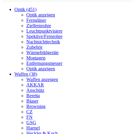
Optik (451)
Optik anzeigen
Ferngläser
Zielfernrohre
Leuchtpunktvisiere
Spektive/Fernrohre
Nachtsichttechnik
Zubehör
Wärmebildgeräte
Montagen
Entfernungsmesser
Optik anzeigen
Waffen (38)
Waffen anzeigen
AKKAR
Anschütz
Beretta
Blaser
Browning
CZ
FN
GSG
Haenel
Heckler & Koch