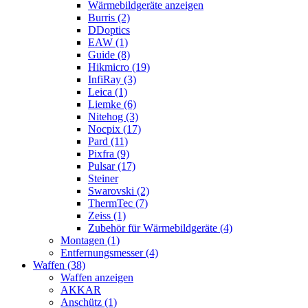
Wärmebildgeräte anzeigen
Burris (2)
DDoptics
EAW (1)
Guide (8)
Hikmicro (19)
InfiRay (3)
Leica (1)
Liemke (6)
Nitehog (3)
Nocpix (17)
Pard (11)
Pixfra (9)
Pulsar (17)
Steiner
Swarovski (2)
ThermTec (7)
Zeiss (1)
Zubehör für Wärmebildgeräte (4)
Montagen (1)
Entfernungsmesser (4)
Waffen (38)
Waffen anzeigen
AKKAR
Anschütz (1)