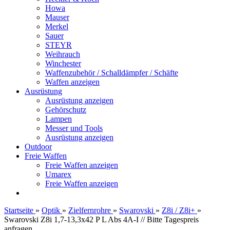
Howa
Mauser
Merkel
Sauer
STEYR
Weihrauch
Winchester
Waffenzubehör / Schalldämpfer / Schäfte
Waffen anzeigen
Ausrüstung
Ausrüstung anzeigen
Gehörschutz
Lampen
Messer und Tools
Ausrüstung anzeigen
Outdoor
Freie Waffen
Freie Waffen anzeigen
Umarex
Freie Waffen anzeigen
Startseite
»
Optik
»
Zielfernrohre
»
Swarovski
»
Z8i / Z8i+
»
Swarovski Z8i 1,7-13,3x42 P L Abs 4A-I // Bitte Tagespreis
anfragen