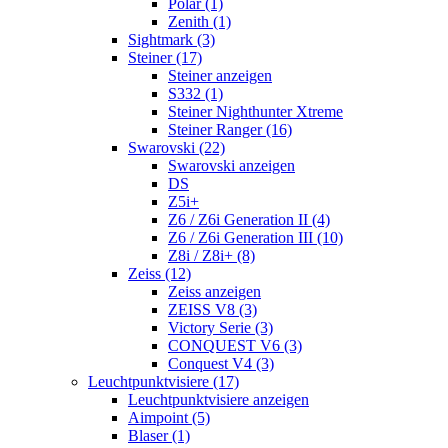
Polar (1)
Zenith (1)
Sightmark (3)
Steiner (17)
Steiner anzeigen
S332 (1)
Steiner Nighthunter Xtreme
Steiner Ranger (16)
Swarovski (22)
Swarovski anzeigen
DS
Z5i+
Z6 / Z6i Generation II (4)
Z6 / Z6i Generation III (10)
Z8i / Z8i+ (8)
Zeiss (12)
Zeiss anzeigen
ZEISS V8 (3)
Victory Serie (3)
CONQUEST V6 (3)
Conquest V4 (3)
Leuchtpunktvisiere (17)
Leuchtpunktvisiere anzeigen
Aimpoint (5)
Blaser (1)