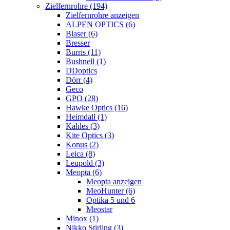
Zielfernrohre (194)
Zielfernrohre anzeigen
ALPEN OPTICS (6)
Blaser (6)
Bresser
Burris (11)
Bushnell (1)
DDoptics
Dörr (4)
Geco
GPO (28)
Hawke Optics (16)
Heimdall (1)
Kahles (3)
Kite Optics (3)
Konus (2)
Leica (8)
Leupold (3)
Meopta (6)
Meopta anzeigen
MeoHunter (6)
Optika 5 und 6
Meostar
Minox (1)
Nikko Stirling (3)