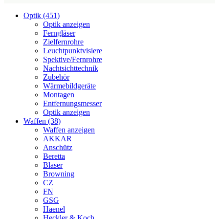
Optik (451)
Optik anzeigen
Ferngläser
Zielfernrohre
Leuchtpunktvisiere
Spektive/Fernrohre
Nachtsichttechnik
Zubehör
Wärmebildgeräte
Montagen
Entfernungsmesser
Optik anzeigen
Waffen (38)
Waffen anzeigen
AKKAR
Anschütz
Beretta
Blaser
Browning
CZ
FN
GSG
Haenel
Heckler & Koch