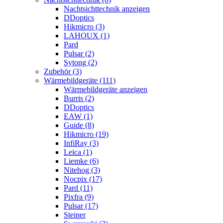
Nachtsichttechnik anzeigen
DDoptics
Hikmicro (3)
LAHOUX (1)
Pard
Pulsar (2)
Sytong (2)
Zubehör (3)
Wärmebildgeräte (111)
Wärmebildgeräte anzeigen
Burris (2)
DDoptics
EAW (1)
Guide (8)
Hikmicro (19)
InfiRay (3)
Leica (1)
Liemke (6)
Nitehog (3)
Nocpix (17)
Pard (11)
Pixfra (9)
Pulsar (17)
Steiner