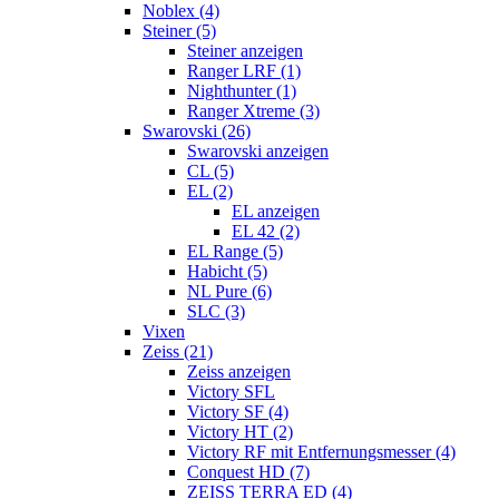
Noblex (4)
Steiner (5)
Steiner anzeigen
Ranger LRF (1)
Nighthunter (1)
Ranger Xtreme (3)
Swarovski (26)
Swarovski anzeigen
CL (5)
EL (2)
EL anzeigen
EL 42 (2)
EL Range (5)
Habicht (5)
NL Pure (6)
SLC (3)
Vixen
Zeiss (21)
Zeiss anzeigen
Victory SFL
Victory SF (4)
Victory HT (2)
Victory RF mit Entfernungsmesser (4)
Conquest HD (7)
ZEISS TERRA ED (4)