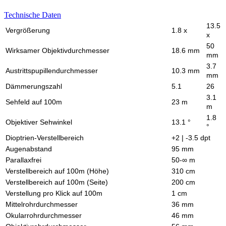
Technische Daten
13.5
Vergrößerung
1.8 x
x
50
Wirksamer Objektivdurchmesser
18.6 mm
mm
3.7
Austrittspupillendurchmesser
10.3 mm
mm
Dämmerungszahl
5.1
26
3.1
Sehfeld auf 100m
23 m
m
1.8
Objektiver Sehwinkel
13.1 °
°
Dioptrien-Verstellbereich
+2 | -3.5 dpt
Augenabstand
95 mm
Parallaxfrei
50-∞ m
Verstellbereich auf 100m (Höhe)
310 cm
Verstellbereich auf 100m (Seite)
200 cm
Verstellung pro Klick auf 100m
1 cm
Mittelrohrdurchmesser
36 mm
Okularrohrdurchmesser
46 mm