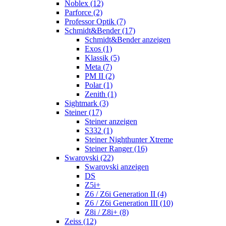
Noblex (12)
Parforce (2)
Professor Optik (7)
Schmidt&Bender (17)
Schmidt&Bender anzeigen
Exos (1)
Klassik (5)
Meta (7)
PM II (2)
Polar (1)
Zenith (1)
Sightmark (3)
Steiner (17)
Steiner anzeigen
S332 (1)
Steiner Nighthunter Xtreme
Steiner Ranger (16)
Swarovski (22)
Swarovski anzeigen
DS
Z5i+
Z6 / Z6i Generation II (4)
Z6 / Z6i Generation III (10)
Z8i / Z8i+ (8)
Zeiss (12)