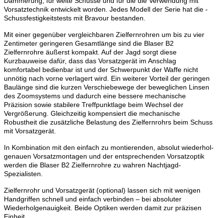
Dämmerung, für weite Schüsse und für die die Verwendung mit
Vorsatztechnik entwickelt worden. Jedes Modell der Serie hat die ­
Schuss­festigkeitstests mit Bravour bestanden.
Mit einer gegenüber vergleichbaren Zielfernrohren um bis zu vier
Zentimeter geringeren Gesamtlänge sind die Blaser B2
Zielfernrohre äußerst kompakt. Auf der Jagd sorgt diese
Kurzbauweise dafür, dass das Vorsatzgerät im ­Anschlag
komfortabel bedienbar ist und der Schwerpunkt der Waffe nicht
unnötig nach vorne verlagert wird. Ein weiterer Vorteil der geringen
Bau­länge sind die kurzen Verschiebewege der beweglichen Linsen
des Zoom­systems und dadurch eine bessere mechanische
Präzision sowie stabilere ­Treffpunktlage beim Wechsel der
Vergrößerung. Gleichzeitig kompensiert die mechanische
Robustheit die zusätzliche Belastung des Zielfernrohrs beim Schuss
mit Vorsatzgerät.
In Kombination mit den einfach zu montierenden, absolut wiederhol­
genauen Vorsatzmontagen und der entsprechenden Vorsatzoptik
werden die Blaser B2 Zielfernrohre ­zu wahren Nachtjagd-
Spezialisten.
Zielfernrohr und Vorsatzgerät (optional) lassen sich mit wenigen
Handgriffen schnell und einfach ­verbinden – bei absoluter
Wiederholgenauigkeit. Beide Optiken werden damit zur präzisen
Einheit.