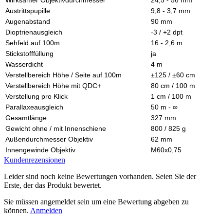
Austrittspupille
9,8 - 3,7 mm
Augenabstand
90 mm
Dioptrienausgleich
-3 / +2 dpt
Sehfeld auf 100m
16 - 2,6 m
Stickstofffüllung
ja
Wasserdicht
4 m
Verstellbereich Höhe / Seite auf 100m
±125 / ±60 cm
Verstellbereich Höhe mit QDC+
80 cm / 100 m
Verstellung pro Klick
1 cm / 100 m
Parallaxeausgleich
50 m - ∞
Gesamtlänge
327 mm
Gewicht ohne / mit Innenschiene
800 / 825 g
Außendurchmesser Objektiv
62 mm
Innengewinde Objektiv
M60x0,75
Kundenrezensionen
Leider sind noch keine Bewertungen vorhanden. Seien Sie der
Erste, der das Produkt bewertet.
Sie müssen angemeldet sein um eine Bewertung abgeben zu
können.
Anmelden