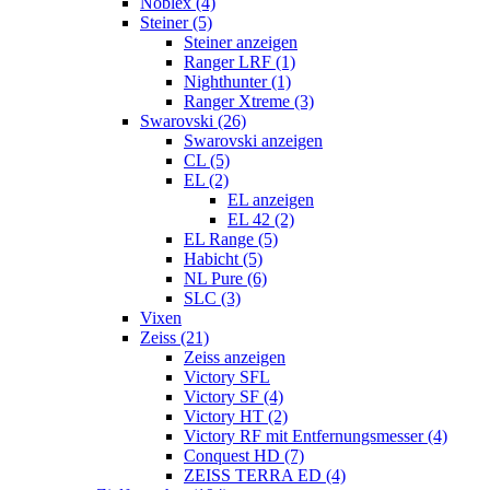
Noblex (4)
Steiner (5)
Steiner anzeigen
Ranger LRF (1)
Nighthunter (1)
Ranger Xtreme (3)
Swarovski (26)
Swarovski anzeigen
CL (5)
EL (2)
EL anzeigen
EL 42 (2)
EL Range (5)
Habicht (5)
NL Pure (6)
SLC (3)
Vixen
Zeiss (21)
Zeiss anzeigen
Victory SFL
Victory SF (4)
Victory HT (2)
Victory RF mit Entfernungsmesser (4)
Conquest HD (7)
ZEISS TERRA ED (4)