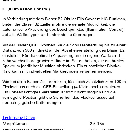
IC (Illumination Control)
In Verbindung mit dem Blaser B2 Okular Flip Cover mit iC-Funktion,
bieten die Blaser B2 Zielfernrohre die geniale Möglichkeit, die
automatische Aktivierung des Leuchtpunktes (Illumination Control)
auf alle Waffentypen und -fabrikate zu übertragen.
Mit der Blaser QDC+ können Sie die Schussentfernung bis zu einer
Distanz von 500 m direkt an der Absehenverstellung des Blaser B2
einstellen. Für die optimale Anpassung an die eigene Waffe sind
zehn wechselbare gravierte Ringe im Set enthalten, die ein breites
Spektrum jagdlicher Munition abdecken. Ein zusätzlicher Blanko-
Ring kann mit individuellen Markierungen versehen werden.
Wie bei allen Blaser Zielfernrohren, lässt sich zusätzlich zum 100 m-
Fleckschuss auch die GEE-Einstellung (4 Klicks hoch) arretieren.
Ein unbeabsichtigtes Verstellen ist somit nicht möglich und die
verriegelte Position gibt die Sicherheit des Fleckschusses auf
normale jagdliche Entfernungen.
Technische Daten
Vergrößerung
2,5-15x
Wirksamer Objektivdurchmesser
24,5 - 56 mm