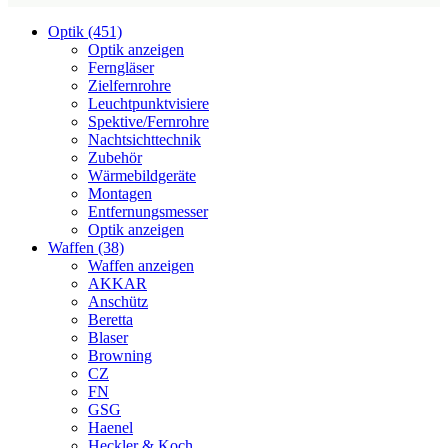
Optik (451)
Optik anzeigen
Ferngläser
Zielfernrohre
Leuchtpunktvisiere
Spektive/Fernrohre
Nachtsichttechnik
Zubehör
Wärmebildgeräte
Montagen
Entfernungsmesser
Optik anzeigen
Waffen (38)
Waffen anzeigen
AKKAR
Anschütz
Beretta
Blaser
Browning
CZ
FN
GSG
Haenel
Heckler & Koch