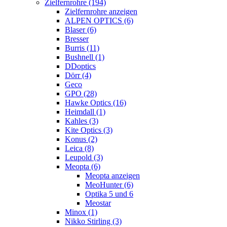
Zielfernrohre (194)
Zielfernrohre anzeigen
ALPEN OPTICS (6)
Blaser (6)
Bresser
Burris (11)
Bushnell (1)
DDoptics
Dörr (4)
Geco
GPO (28)
Hawke Optics (16)
Heimdall (1)
Kahles (3)
Kite Optics (3)
Konus (2)
Leica (8)
Leupold (3)
Meopta (6)
Meopta anzeigen
MeoHunter (6)
Optika 5 und 6
Meostar
Minox (1)
Nikko Stirling (3)