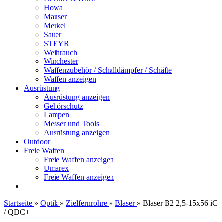
Howa
Mauser
Merkel
Sauer
STEYR
Weihrauch
Winchester
Waffenzubehör / Schalldämpfer / Schäfte
Waffen anzeigen
Ausrüstung
Ausrüstung anzeigen
Gehörschutz
Lampen
Messer und Tools
Ausrüstung anzeigen
Outdoor
Freie Waffen
Freie Waffen anzeigen
Umarex
Freie Waffen anzeigen
Startseite
»
Optik
»
Zielfernrohre
»
Blaser
»
Blaser B2 2,5-15x56 iC
/ QDC+