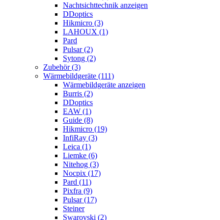
Nachtsichttechnik anzeigen
DDoptics
Hikmicro (3)
LAHOUX (1)
Pard
Pulsar (2)
Sytong (2)
Zubehör (3)
Wärmebildgeräte (111)
Wärmebildgeräte anzeigen
Burris (2)
DDoptics
EAW (1)
Guide (8)
Hikmicro (19)
InfiRay (3)
Leica (1)
Liemke (6)
Nitehog (3)
Nocpix (17)
Pard (11)
Pixfra (9)
Pulsar (17)
Steiner
Swarovski (2)