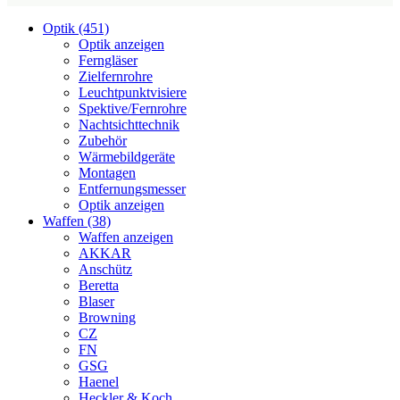
Optik (451)
Optik anzeigen
Ferngläser
Zielfernrohre
Leuchtpunktvisiere
Spektive/Fernrohre
Nachtsichttechnik
Zubehör
Wärmebildgeräte
Montagen
Entfernungsmesser
Optik anzeigen
Waffen (38)
Waffen anzeigen
AKKAR
Anschütz
Beretta
Blaser
Browning
CZ
FN
GSG
Haenel
Heckler & Koch