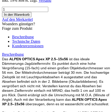
inkl. 19% MwSt. zzgl.
Versand
Auf den Merkzettel
Woanders günstiger?
Frage zum Produkt
Beschreibung
Technische Daten
Kundenrezensionen
Beschreibung
Das
ALPEN OPTICS Apex XP 2.5–15x56
ist das ideale
Dämmerungs-Jagdzielfernrohr. Es punktet durch eine hohe
Vergrößerung (15-fach) und einen großen Objektivdurchmesser von
56 mm. Der Mittelrohrdurchmesser beträgt 30 mm. Die hochwertige
Zieloptik ist mit Leuchtpunktabsehen 4 ausgestattet und das
Absehen befindet sich in der 2. Bildebene (Okularbildebene). Es
vergrößert sich nicht mit. Verstellen kannst du das Absehen bei
diesem Zielfernrohr einfach mit MRAD, das heißt 1 cm auf 100 m
pro Klick. Damit erübrigt sich die Umrechnung mit M.O.A. (Minute of
Angle). Auch mit der Verarbeitung kann das
ALPEN OPTICS Apex
XP 2.5–15x56
überzeugen, denn es ist wasserdicht und schussfest.