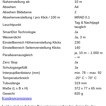
Naheinstellung ab
10 m
Absehen
A4
Absehen Bildebene
2
Absehenverstellung / pro Klick / 100 m
MRAD 0,1
Tag & Nachtjagd
Leuchtpunkt
tauglich
SmartDot Technologie
Ja
Wasserdicht
Ja, 3 m
Einstellbereich Höhenverstellung Klicks
230
Einstellbereich Seitenverstellung Klicks
140
ja, 10 m – 1.000 m
Parallaxenausgleich
– ∞
Zero Stop
Ja
Schutzgasgefüllt
Ja
Interpupillardistanz (mm)
min. 78 – max. 92
Temperaturbreich
-20° C ~ 70° C
Tubuslänge
319 mm
Maße (L x B x H)
372 x 77 x 65 mm
Gewicht
820 g
Kundenrezensionen