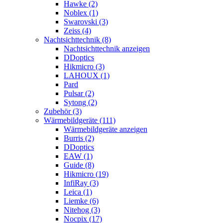
Hawke (2)
Noblex (1)
Swarovski (3)
Zeiss (4)
Nachtsichttechnik (8)
Nachtsichttechnik anzeigen
DDoptics
Hikmicro (3)
LAHOUX (1)
Pard
Pulsar (2)
Sytong (2)
Zubehör (3)
Wärmebildgeräte (111)
Wärmebildgeräte anzeigen
Burris (2)
DDoptics
EAW (1)
Guide (8)
Hikmicro (19)
InfiRay (3)
Leica (1)
Liemke (6)
Nitehog (3)
Nocpix (17)