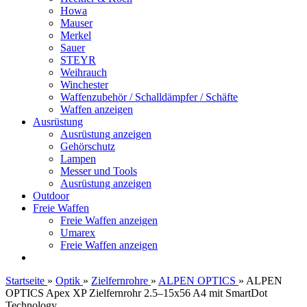
Howa
Mauser
Merkel
Sauer
STEYR
Weihrauch
Winchester
Waffenzubehör / Schalldämpfer / Schäfte
Waffen anzeigen
Ausrüstung
Ausrüstung anzeigen
Gehörschutz
Lampen
Messer und Tools
Ausrüstung anzeigen
Outdoor
Freie Waffen
Freie Waffen anzeigen
Umarex
Freie Waffen anzeigen
Startseite
»
Optik
»
Zielfernrohre
»
ALPEN OPTICS
»
ALPEN
OPTICS Apex XP Zielfernrohr 2.5–15x56 A4 mit SmartDot
Technology