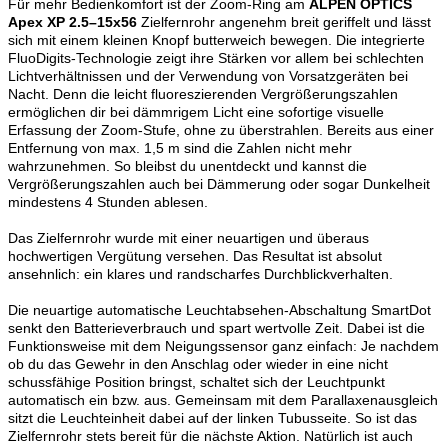
Für mehr Bedienkomfort ist der Zoom-Ring am
ALPEN OPTICS
Apex XP 2.5–15x56
Zielfernrohr angenehm breit geriffelt und lässt
sich mit einem kleinen Knopf butterweich bewegen. Die integrierte
FluoDigits-Technologie zeigt ihre Stärken vor allem bei schlechten
Lichtverhältnissen und der Verwendung von Vorsatzgeräten bei
Nacht. Denn die leicht fluoreszierenden Vergrößerungszahlen
ermöglichen dir bei dämmrigem Licht eine sofortige visuelle
Erfassung der Zoom-Stufe, ohne zu überstrahlen. Bereits aus einer
Entfernung von max. 1,5 m sind die Zahlen nicht mehr
wahrzunehmen. So bleibst du unentdeckt und kannst die
Vergrößerungszahlen auch bei Dämmerung oder sogar Dunkelheit
mindestens 4 Stunden ablesen.
Das Zielfernrohr wurde mit einer neuartigen und überaus
hochwertigen Vergütung versehen. Das Resultat ist absolut
ansehnlich: ein klares und randscharfes Durchblickverhalten.
Die neuartige automatische Leuchtabsehen-Abschaltung SmartDot
senkt den Batterieverbrauch und spart wertvolle Zeit. Dabei ist die
Funktionsweise mit dem Neigungssensor ganz einfach: Je nachdem
ob du das Gewehr in den Anschlag oder wieder in eine nicht
schussfähige Position bringst, schaltet sich der Leuchtpunkt
automatisch ein bzw. aus. Gemeinsam mit dem Parallaxenausgleich
sitzt die Leuchteinheit dabei auf der linken Tubusseite. So ist das
Zielfernrohr stets bereit für die nächste Aktion. Natürlich ist auch