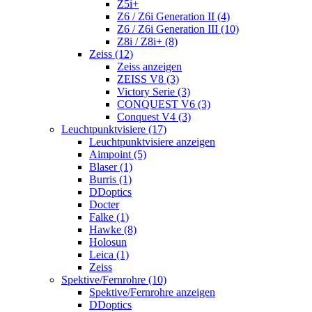
Z5i+
Z6 / Z6i Generation II (4)
Z6 / Z6i Generation III (10)
Z8i / Z8i+ (8)
Zeiss (12)
Zeiss anzeigen
ZEISS V8 (3)
Victory Serie (3)
CONQUEST V6 (3)
Conquest V4 (3)
Leuchtpunktvisiere (17)
Leuchtpunktvisiere anzeigen
Aimpoint (5)
Blaser (1)
Burris (1)
DDoptics
Docter
Falke (1)
Hawke (8)
Holosun
Leica (1)
Zeiss
Spektive/Fernrohre (10)
Spektive/Fernrohre anzeigen
DDoptics