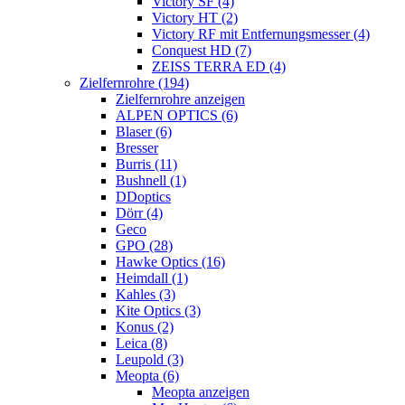
Victory SF (4)
Victory HT (2)
Victory RF mit Entfernungsmesser (4)
Conquest HD (7)
ZEISS TERRA ED (4)
Zielfernrohre (194)
Zielfernrohre anzeigen
ALPEN OPTICS (6)
Blaser (6)
Bresser
Burris (11)
Bushnell (1)
DDoptics
Dörr (4)
Geco
GPO (28)
Hawke Optics (16)
Heimdall (1)
Kahles (3)
Kite Optics (3)
Konus (2)
Leica (8)
Leupold (3)
Meopta (6)
Meopta anzeigen