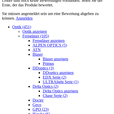
Leider sind noch keine Bewertungen vorhanden. Seien Sie der
Erste, der das Produkt bewertet.
Sie müssen angemeldet sein um eine Bewertung abgeben zu
können.
Anmelden
Optik (451)
Optik anzeigen
Ferngläser (105)
Ferngläser anzeigen
ALPEN OPTICS (5)
ATN
Blaser
Blaser anzeigen
Primus
DDoptics (3)
DDoptics anzeigen
EDX Serie (2)
ULTRAlight Serie (1)
Delta Optics (2)
Delta Optics anzeigen
Chase Serie (2)
Docter
Geco
GPO (23)
Hawke (6)