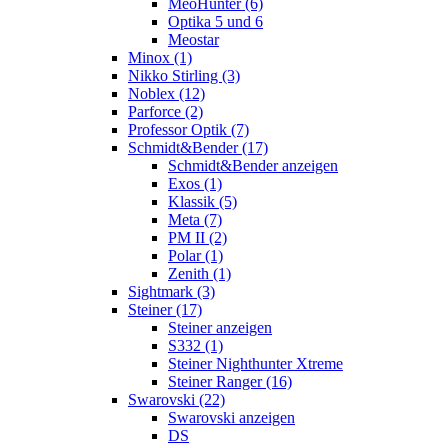
MeoHunter (6)
Optika 5 und 6
Meostar
Minox (1)
Nikko Stirling (3)
Noblex (12)
Parforce (2)
Professor Optik (7)
Schmidt&Bender (17)
Schmidt&Bender anzeigen
Exos (1)
Klassik (5)
Meta (7)
PM II (2)
Polar (1)
Zenith (1)
Sightmark (3)
Steiner (17)
Steiner anzeigen
S332 (1)
Steiner Nighthunter Xtreme
Steiner Ranger (16)
Swarovski (22)
Swarovski anzeigen
DS