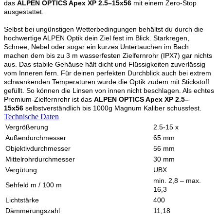
das
ALPEN OPTICS Apex XP 2.5–15x56
mit einem Zero-Stop
ausgestattet.
Selbst bei ungünstigen Wetterbedingungen behältst du durch die
hochwertige ALPEN Optik dein Ziel fest im Blick. Starkregen,
Schnee, Nebel oder sogar ein kurzes Untertauchen im Bach
machen dem bis zu 3 m wasserfesten Zielfernrohr (IPX7) gar nichts
aus. Das stabile Gehäuse hält dicht und Flüssigkeiten zuverlässig
vom Inneren fern. Für deinen perfekten Durchblick auch bei extrem
schwankenden Temperaturen wurde die Optik zudem mit Stickstoff
gefüllt. So können die Linsen von innen nicht beschlagen. Als echtes
Premium-Zielfernrohr ist das
ALPEN OPTICS Apex XP 2.5–
15x56
selbstverständlich bis 1000g Magnum Kaliber schussfest.
Technische Daten
Vergrößerung
2.5-15 x
Außendurchmesser
65 mm
Objektivdurchmesser
56 mm
Mittelrohrdurchmesser
30 mm
Vergütung
UBX
min. 2,8 – max.
Sehfeld m / 100 m
16,3
Lichtstärke
400
Dämmerungszahl
11,18