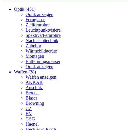
Optik (451)
Optik anzeigen
Ferngläser
Zielfernrohre
Leuchtpunktvisiere
Spektive/Fernrohre
Nachtsichttechnik
Zubehör
Wärmebildgeräte
Montagen
Entfernungsmesser
Optik anzeigen
Waffen (38)
Waffen anzeigen
AKKAR
Anschütz
Beretta
Blaser
Browning
CZ
FN
GSG
Haenel
Heckler & Koch