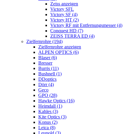
Zeiss anzeigen
Victory SFL
Victory SF (4)
Victory HT (2)
Victory RF mit Entfernungsmesser (4)
Conquest HD (7)
ZEISS TERRA ED (4)
Zielfernrohre (194)
Zielfernrohre anzeigen
ALPEN OPTICS (6)
Blaser (6)
Bresser
Burris (11)
Bushnell (1)
DDoptics
Dörr (4)
Geco
GPO (28)
Hawke Optics (16)
Heimdall (1)
Kahles (3)
Kite Optics (3)
Konus (2)
Leica (8)
Leupold (3)