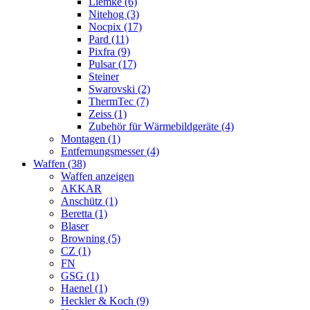
Liemke (6)
Nitehog (3)
Nocpix (17)
Pard (11)
Pixfra (9)
Pulsar (17)
Steiner
Swarovski (2)
ThermTec (7)
Zeiss (1)
Zubehör für Wärmebildgeräte (4)
Montagen (1)
Entfernungsmesser (4)
Waffen (38)
Waffen anzeigen
AKKAR
Anschütz (1)
Beretta (1)
Blaser
Browning (5)
CZ (1)
FN
GSG (1)
Haenel (1)
Heckler & Koch (9)