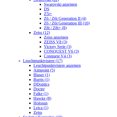
Swarovski anzeigen
DS
Z5i+
Z6 / Z6i Generation II (4)
Z6 / Z6i Generation III (10)
Z8i / Z8i+ (8)
Zeiss (12)
Zeiss anzeigen
ZEISS V8 (3)
Victory Serie (3)
CONQUEST V6 (3)
Conquest V4 (3)
Leuchtpunktvisiere (17)
Leuchtpunktvisiere anzeigen
Aimpoint (5)
Blaser (1)
Burris (1)
DDoptics
Docter
Falke (1)
Hawke (8)
Holosun
Leica (1)
Zeiss