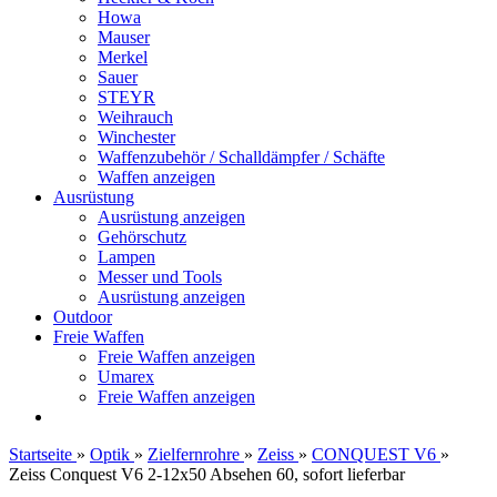
Howa
Mauser
Merkel
Sauer
STEYR
Weihrauch
Winchester
Waffenzubehör / Schalldämpfer / Schäfte
Waffen anzeigen
Ausrüstung
Ausrüstung anzeigen
Gehörschutz
Lampen
Messer und Tools
Ausrüstung anzeigen
Outdoor
Freie Waffen
Freie Waffen anzeigen
Umarex
Freie Waffen anzeigen
Startseite
»
Optik
»
Zielfernrohre
»
Zeiss
»
CONQUEST V6
»
Zeiss Conquest V6 2-12x50 Absehen 60, sofort lieferbar