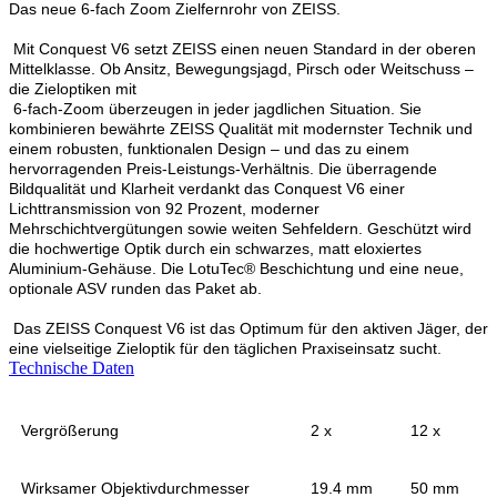
Das neue 6-fach Zoom Zielfernrohr von ZEISS.
Mit Conquest V6 setzt ZEISS einen neuen Standard in der oberen
Mittelklasse. Ob Ansitz, Bewegungsjagd, Pirsch oder Weitschuss –
die Zieloptiken mit
6-fach-Zoom überzeugen in jeder jagdlichen Situation. Sie
kombinieren bewährte ZEISS Qualität mit modernster Technik und
einem robusten, funktionalen Design – und das zu einem
hervorragenden Preis-Leistungs-Verhältnis. Die überragende
Bildqualität und Klarheit verdankt das Conquest V6 einer
Lichttransmission von 92 Prozent, moderner
Mehrschichtvergütungen sowie weiten Sehfeldern. Geschützt wird
die hochwertige Optik durch ein schwarzes, matt eloxiertes
Aluminium-Gehäuse. Die LotuTec® Beschichtung und eine neue,
optionale ASV runden das Paket ab.
Das ZEISS Conquest V6 ist das Optimum für den aktiven Jäger, der
eine vielseitige Zieloptik für den täglichen Praxiseinsatz sucht.
Technische Daten
Vergrößerung
2 x
12 x
Wirksamer Objektivdurchmesser
19.4 mm
50 mm