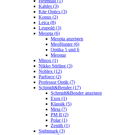
Heimdall (1)
Kahles (3)
Kite Optics (3)
Konus (2)
Leica (8)
Leupold (3)
Meopta (6)
Meopta anzeigen
MeoHunter (6)
Optika 5 und 6
Meostar
Minox (1)
Nikko Stirling (3)
Noblex (12)
Parforce (2)
Professor Optik (7)
Schmidt&Bender (17)
Schmidt&Bender anzeigen
Exos (1)
Klassik (5)
Meta (7)
PM II (2)
Polar (1)
Zenith (1)
Sightmark (3)