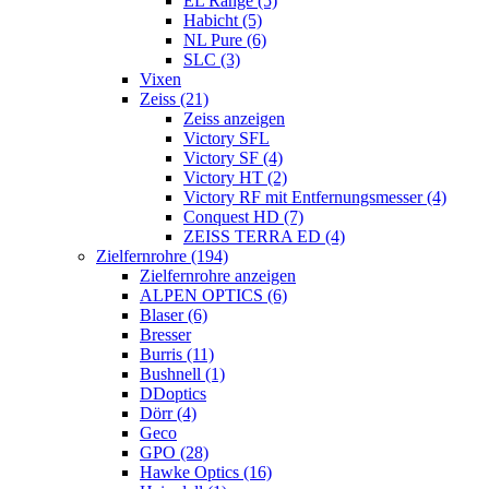
EL Range (5)
Habicht (5)
NL Pure (6)
SLC (3)
Vixen
Zeiss (21)
Zeiss anzeigen
Victory SFL
Victory SF (4)
Victory HT (2)
Victory RF mit Entfernungsmesser (4)
Conquest HD (7)
ZEISS TERRA ED (4)
Zielfernrohre (194)
Zielfernrohre anzeigen
ALPEN OPTICS (6)
Blaser (6)
Bresser
Burris (11)
Bushnell (1)
DDoptics
Dörr (4)
Geco
GPO (28)
Hawke Optics (16)