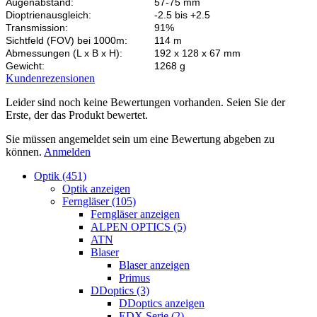
Augenabstand:
57-75 mm
Dioptrienausgleich:
-2.5 bis +2.5
Transmission:
91%
Sichtfeld (FOV) bei 1000m:
114 m
Abmessungen (L x B x H):
192 x 128 x 67 mm
Gewicht:
1268 g
Kundenrezensionen
Leider sind noch keine Bewertungen vorhanden. Seien Sie der
Erste, der das Produkt bewertet.
Sie müssen angemeldet sein um eine Bewertung abgeben zu
können.
Anmelden
Optik (451)
Optik anzeigen
Ferngläser (105)
Ferngläser anzeigen
ALPEN OPTICS (5)
ATN
Blaser
Blaser anzeigen
Primus
DDoptics (3)
DDoptics anzeigen
EDX Serie (2)