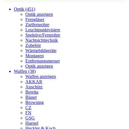
Optik (451)
Optik anzeigen
Ferngläser
Zielfernrohre
Leuchtpunktvisiere
Spektive/Fernrohre
Nachtsichttechnik
Zubehör
Wärmebildgeräte
Montagen
Entfernungsmesser
Optik anzeigen
Waffen (38)
Waffen anzeigen
AKKAR
Anschütz
Beretta
Blaser
Browning
CZ
FN
GSG
Haenel
Heckler & Koch