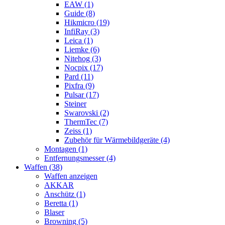
EAW (1)
Guide (8)
Hikmicro (19)
InfiRay (3)
Leica (1)
Liemke (6)
Nitehog (3)
Nocpix (17)
Pard (11)
Pixfra (9)
Pulsar (17)
Steiner
Swarovski (2)
ThermTec (7)
Zeiss (1)
Zubehör für Wärmebildgeräte (4)
Montagen (1)
Entfernungsmesser (4)
Waffen (38)
Waffen anzeigen
AKKAR
Anschütz (1)
Beretta (1)
Blaser
Browning (5)