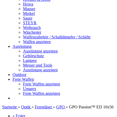
Howa
Mauser
Merkel
Sauer
STEYR
Weihrauch
Winchester
Waffenzubehör / Schalldämpfer / Schäfte
Waffen anzeigen
Ausrüstung
Ausrüstung anzeigen
Gehörschutz
Lampen
Messer und Tools
Ausrüstung anzeigen
Outdoor
Freie Waffen
Freie Waffen anzeigen
Umarex
Freie Waffen anzeigen
Startseite
»
Optik
»
Ferngläser
»
GPO
»
GPO Passion™ ED 10x56
« Erster