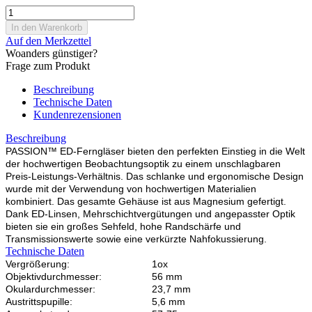
Auf den Merkzettel
Woanders günstiger?
Frage zum Produkt
Beschreibung
Technische Daten
Kundenrezensionen
Beschreibung
PASSION™ ED-Ferngläser bieten den perfekten Einstieg in die Welt
der hochwertigen Beobachtungsoptik zu einem unschlagbaren
Preis-Leistungs-Verhältnis. Das schlanke und ergonomische Design
wurde mit der Verwendung von hochwertigen Materialien
kombiniert. Das gesamte Gehäuse ist aus Magnesium gefertigt.
Dank ED-Linsen, Mehrschichtvergütungen und angepasster Optik
bieten sie ein großes Sehfeld, hohe Randschärfe und
Transmissionswerte sowie eine verkürzte Nahfokussierung.
Technische Daten
Vergrößerung:
1ox
Objektivdurchmesser:
56 mm
Okulardurchmesser:
23,7 mm
Austrittspupille:
5,6 mm