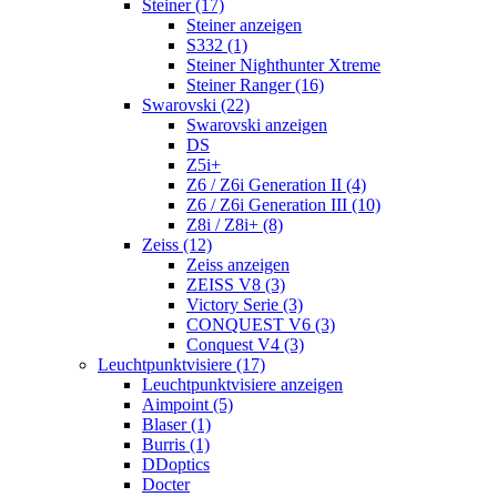
Steiner (17)
Steiner anzeigen
S332 (1)
Steiner Nighthunter Xtreme
Steiner Ranger (16)
Swarovski (22)
Swarovski anzeigen
DS
Z5i+
Z6 / Z6i Generation II (4)
Z6 / Z6i Generation III (10)
Z8i / Z8i+ (8)
Zeiss (12)
Zeiss anzeigen
ZEISS V8 (3)
Victory Serie (3)
CONQUEST V6 (3)
Conquest V4 (3)
Leuchtpunktvisiere (17)
Leuchtpunktvisiere anzeigen
Aimpoint (5)
Blaser (1)
Burris (1)
DDoptics
Docter