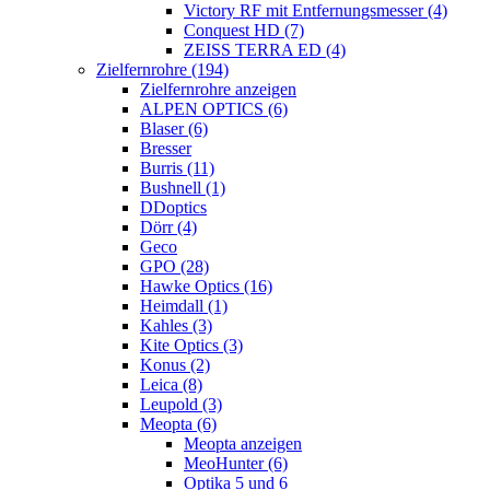
Victory RF mit Entfernungsmesser (4)
Conquest HD (7)
ZEISS TERRA ED (4)
Zielfernrohre (194)
Zielfernrohre anzeigen
ALPEN OPTICS (6)
Blaser (6)
Bresser
Burris (11)
Bushnell (1)
DDoptics
Dörr (4)
Geco
GPO (28)
Hawke Optics (16)
Heimdall (1)
Kahles (3)
Kite Optics (3)
Konus (2)
Leica (8)
Leupold (3)
Meopta (6)
Meopta anzeigen
MeoHunter (6)
Optika 5 und 6