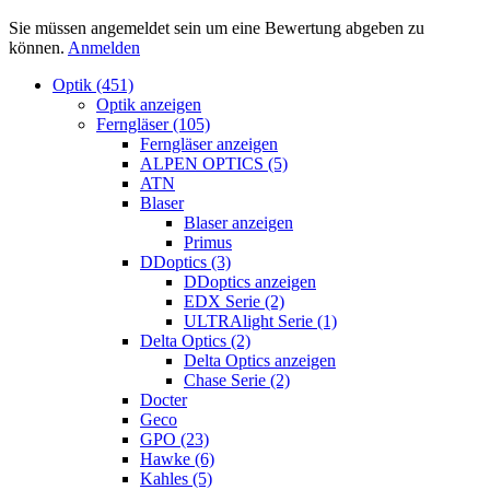
Sie müssen angemeldet sein um eine Bewertung abgeben zu
können.
Anmelden
Optik (451)
Optik anzeigen
Ferngläser (105)
Ferngläser anzeigen
ALPEN OPTICS (5)
ATN
Blaser
Blaser anzeigen
Primus
DDoptics (3)
DDoptics anzeigen
EDX Serie (2)
ULTRAlight Serie (1)
Delta Optics (2)
Delta Optics anzeigen
Chase Serie (2)
Docter
Geco
GPO (23)
Hawke (6)
Kahles (5)