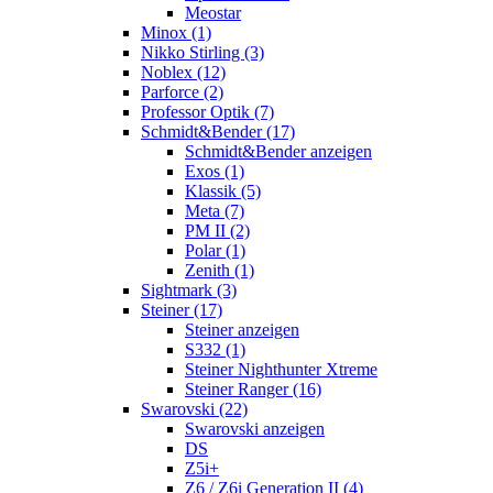
Meostar
Minox (1)
Nikko Stirling (3)
Noblex (12)
Parforce (2)
Professor Optik (7)
Schmidt&Bender (17)
Schmidt&Bender anzeigen
Exos (1)
Klassik (5)
Meta (7)
PM II (2)
Polar (1)
Zenith (1)
Sightmark (3)
Steiner (17)
Steiner anzeigen
S332 (1)
Steiner Nighthunter Xtreme
Steiner Ranger (16)
Swarovski (22)
Swarovski anzeigen
DS
Z5i+
Z6 / Z6i Generation II (4)