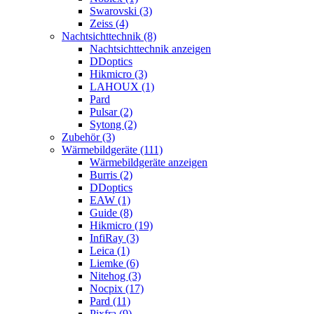
Swarovski (3)
Zeiss (4)
Nachtsichttechnik (8)
Nachtsichttechnik anzeigen
DDoptics
Hikmicro (3)
LAHOUX (1)
Pard
Pulsar (2)
Sytong (2)
Zubehör (3)
Wärmebildgeräte (111)
Wärmebildgeräte anzeigen
Burris (2)
DDoptics
EAW (1)
Guide (8)
Hikmicro (19)
InfiRay (3)
Leica (1)
Liemke (6)
Nitehog (3)
Nocpix (17)
Pard (11)
Pixfra (9)