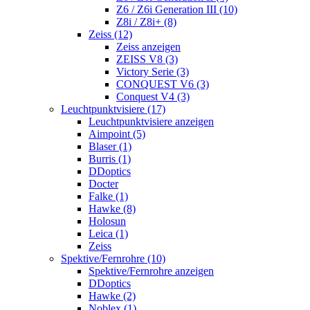
Z6 / Z6i Generation III (10)
Z8i / Z8i+ (8)
Zeiss (12)
Zeiss anzeigen
ZEISS V8 (3)
Victory Serie (3)
CONQUEST V6 (3)
Conquest V4 (3)
Leuchtpunktvisiere (17)
Leuchtpunktvisiere anzeigen
Aimpoint (5)
Blaser (1)
Burris (1)
DDoptics
Docter
Falke (1)
Hawke (8)
Holosun
Leica (1)
Zeiss
Spektive/Fernrohre (10)
Spektive/Fernrohre anzeigen
DDoptics
Hawke (2)
Noblex (1)