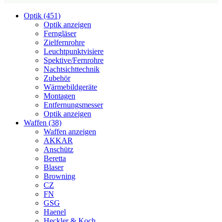
Optik (451)
Optik anzeigen
Ferngläser
Zielfernrohre
Leuchtpunktvisiere
Spektive/Fernrohre
Nachtsichttechnik
Zubehör
Wärmebildgeräte
Montagen
Entfernungsmesser
Optik anzeigen
Waffen (38)
Waffen anzeigen
AKKAR
Anschütz
Beretta
Blaser
Browning
CZ
FN
GSG
Haenel
Heckler & Koch