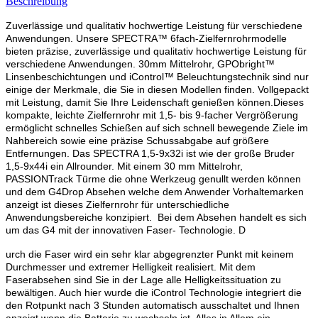
Beschreibung
Zuverlässige und qualitativ hochwertige Leistung für verschiedene
Anwendungen. Unsere SPECTRA™ 6fach-Zielfernrohrmodelle
bieten präzise, zuverlässige und qualitativ hochwertige Leistung für
verschiedene Anwendungen. 30mm Mittelrohr, GPObright™
Linsenbeschichtungen und iControl™ Beleuchtungstechnik sind nur
einige der Merkmale, die Sie in diesen Modellen finden. Vollgepackt
mit Leistung, damit Sie Ihre Leidenschaft genießen können.Dieses
kompakte, leichte Zielfernrohr mit 1,5- bis 9-facher Vergrößerung
ermöglicht schnelles Schießen auf sich schnell bewegende Ziele im
Nahbereich sowie eine präzise Schussabgabe auf größere
Entfernungen. Das SPECTRA 1,5-9x32i ist wie der große Bruder
1,5-9x44i ein Allrounder. Mit einem 30 mm Mittelrohr,
PASSIONTrack Türme die ohne Werkzeug genullt werden können
und dem G4Drop Absehen welche dem Anwender Vorhaltemarken
anzeigt ist dieses Zielfernrohr für unterschiedliche
Anwendungsbereiche konzipiert. Bei dem Absehen handelt es sich
um das G4 mit der innovativen Faser- Technologie. D
urch die Faser wird ein sehr klar abgegrenzter Punkt mit keinem
Durchmesser und extremer Helligkeit realisiert. Mit dem
Faserabsehen sind Sie in der Lage alle Helligkeitssituation zu
bewältigen. Auch hier wurde die iControl Technologie integriert die
den Rotpunkt nach 3 Stunden automatisch ausschaltet und Ihnen
anzeigt wenn die Batterie zu wechseln ist. Alles in Allem ein