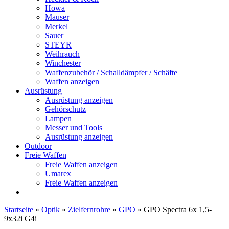
Howa
Mauser
Merkel
Sauer
STEYR
Weihrauch
Winchester
Waffenzubehör / Schalldämpfer / Schäfte
Waffen anzeigen
Ausrüstung
Ausrüstung anzeigen
Gehörschutz
Lampen
Messer und Tools
Ausrüstung anzeigen
Outdoor
Freie Waffen
Freie Waffen anzeigen
Umarex
Freie Waffen anzeigen
Startseite
»
Optik
»
Zielfernrohre
»
GPO
»
GPO Spectra 6x 1,5-
9x32i G4i