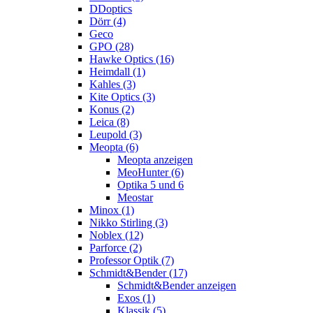
DDoptics
Dörr (4)
Geco
GPO (28)
Hawke Optics (16)
Heimdall (1)
Kahles (3)
Kite Optics (3)
Konus (2)
Leica (8)
Leupold (3)
Meopta (6)
Meopta anzeigen
MeoHunter (6)
Optika 5 und 6
Meostar
Minox (1)
Nikko Stirling (3)
Noblex (12)
Parforce (2)
Professor Optik (7)
Schmidt&Bender (17)
Schmidt&Bender anzeigen
Exos (1)
Klassik (5)