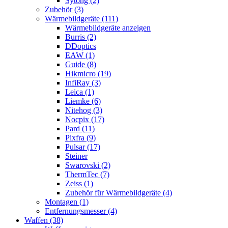
Sytong (2)
Zubehör (3)
Wärmebildgeräte (111)
Wärmebildgeräte anzeigen
Burris (2)
DDoptics
EAW (1)
Guide (8)
Hikmicro (19)
InfiRay (3)
Leica (1)
Liemke (6)
Nitehog (3)
Nocpix (17)
Pard (11)
Pixfra (9)
Pulsar (17)
Steiner
Swarovski (2)
ThermTec (7)
Zeiss (1)
Zubehör für Wärmebildgeräte (4)
Montagen (1)
Entfernungsmesser (4)
Waffen (38)