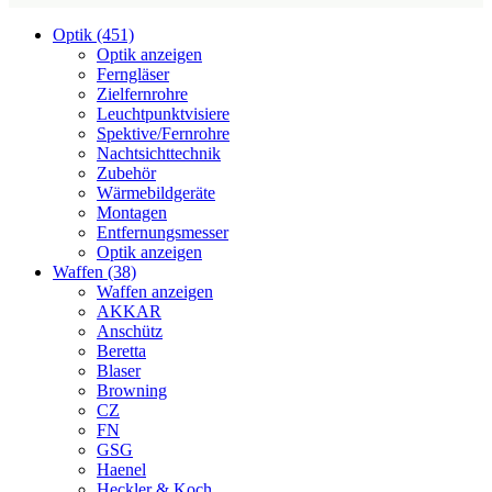
Optik (451)
Optik anzeigen
Ferngläser
Zielfernrohre
Leuchtpunktvisiere
Spektive/Fernrohre
Nachtsichttechnik
Zubehör
Wärmebildgeräte
Montagen
Entfernungsmesser
Optik anzeigen
Waffen (38)
Waffen anzeigen
AKKAR
Anschütz
Beretta
Blaser
Browning
CZ
FN
GSG
Haenel
Heckler & Koch