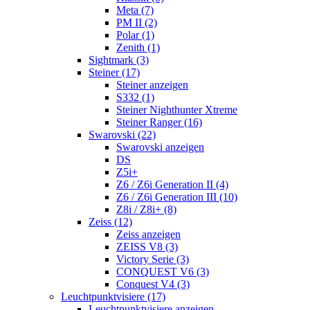
Meta (7)
PM II (2)
Polar (1)
Zenith (1)
Sightmark (3)
Steiner (17)
Steiner anzeigen
S332 (1)
Steiner Nighthunter Xtreme
Steiner Ranger (16)
Swarovski (22)
Swarovski anzeigen
DS
Z5i+
Z6 / Z6i Generation II (4)
Z6 / Z6i Generation III (10)
Z8i / Z8i+ (8)
Zeiss (12)
Zeiss anzeigen
ZEISS V8 (3)
Victory Serie (3)
CONQUEST V6 (3)
Conquest V4 (3)
Leuchtpunktvisiere (17)
Leuchtpunktvisiere anzeigen