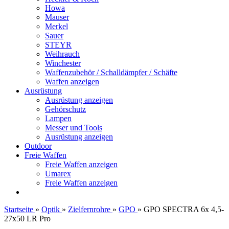
Howa
Mauser
Merkel
Sauer
STEYR
Weihrauch
Winchester
Waffenzubehör / Schalldämpfer / Schäfte
Waffen anzeigen
Ausrüstung
Ausrüstung anzeigen
Gehörschutz
Lampen
Messer und Tools
Ausrüstung anzeigen
Outdoor
Freie Waffen
Freie Waffen anzeigen
Umarex
Freie Waffen anzeigen
Startseite
»
Optik
»
Zielfernrohre
»
GPO
»
GPO SPECTRA 6x 4,5-
27x50 LR Pro