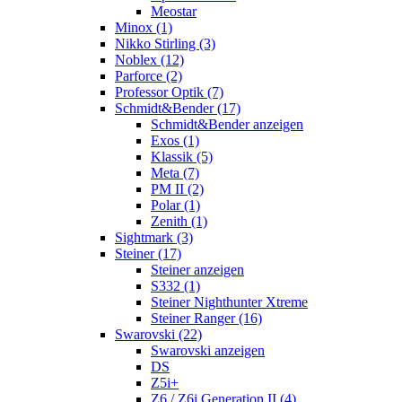
Meostar
Minox (1)
Nikko Stirling (3)
Noblex (12)
Parforce (2)
Professor Optik (7)
Schmidt&Bender (17)
Schmidt&Bender anzeigen
Exos (1)
Klassik (5)
Meta (7)
PM II (2)
Polar (1)
Zenith (1)
Sightmark (3)
Steiner (17)
Steiner anzeigen
S332 (1)
Steiner Nighthunter Xtreme
Steiner Ranger (16)
Swarovski (22)
Swarovski anzeigen
DS
Z5i+
Z6 / Z6i Generation II (4)