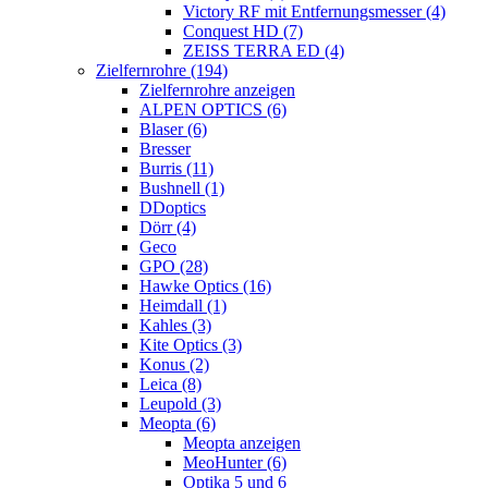
Victory RF mit Entfernungsmesser (4)
Conquest HD (7)
ZEISS TERRA ED (4)
Zielfernrohre (194)
Zielfernrohre anzeigen
ALPEN OPTICS (6)
Blaser (6)
Bresser
Burris (11)
Bushnell (1)
DDoptics
Dörr (4)
Geco
GPO (28)
Hawke Optics (16)
Heimdall (1)
Kahles (3)
Kite Optics (3)
Konus (2)
Leica (8)
Leupold (3)
Meopta (6)
Meopta anzeigen
MeoHunter (6)
Optika 5 und 6