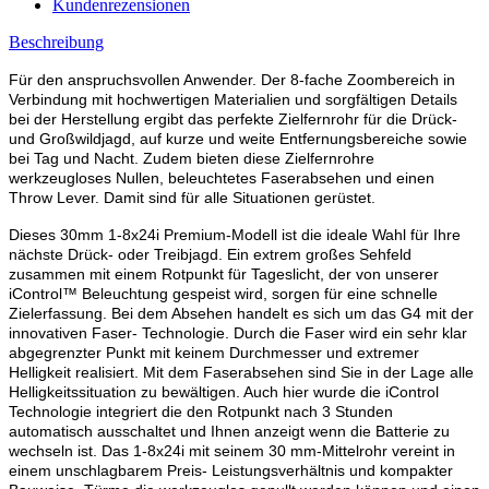
Kundenrezensionen
Beschreibung
Für den anspruchsvollen Anwender. Der 8-fache Zoombereich in
Verbindung mit hochwertigen Materialien und sorgfältigen Details
bei der Herstellung ergibt das perfekte Zielfernrohr für die Drück-
und Großwildjagd, auf kurze und weite Entfernungsbereiche sowie
bei Tag und Nacht. Zudem bieten diese Zielfernrohre
werkzeugloses Nullen, beleuchtetes Faserabsehen und einen
Throw Lever. Damit sind für alle Situationen gerüstet.
Dieses 30mm 1-8x24i Premium-Modell ist die ideale Wahl für Ihre
nächste Drück- oder Treibjagd. Ein extrem großes Sehfeld
zusammen mit einem Rotpunkt für Tageslicht, der von unserer
iControl™ Beleuchtung gespeist wird, sorgen für eine schnelle
Zielerfassung. Bei dem Absehen handelt es sich um das G4 mit der
innovativen Faser- Technologie. Durch die Faser wird ein sehr klar
abgegrenzter Punkt mit keinem Durchmesser und extremer
Helligkeit realisiert. Mit dem Faserabsehen sind Sie in der Lage alle
Helligkeitssituation zu bewältigen. Auch hier wurde die iControl
Technologie integriert die den Rotpunkt nach 3 Stunden
automatisch ausschaltet und Ihnen anzeigt wenn die Batterie zu
wechseln ist. Das 1-8x24i mit seinem 30 mm-Mittelrohr vereint in
einem unschlagbarem Preis- Leistungsverhältnis und kompakter