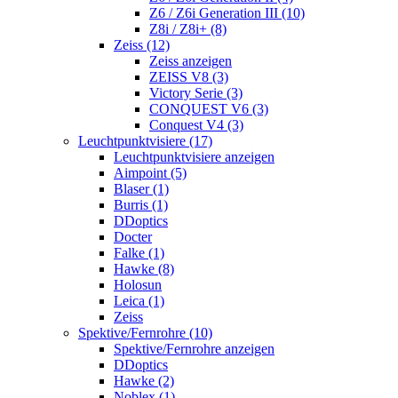
Z6 / Z6i Generation III (10)
Z8i / Z8i+ (8)
Zeiss (12)
Zeiss anzeigen
ZEISS V8 (3)
Victory Serie (3)
CONQUEST V6 (3)
Conquest V4 (3)
Leuchtpunktvisiere (17)
Leuchtpunktvisiere anzeigen
Aimpoint (5)
Blaser (1)
Burris (1)
DDoptics
Docter
Falke (1)
Hawke (8)
Holosun
Leica (1)
Zeiss
Spektive/Fernrohre (10)
Spektive/Fernrohre anzeigen
DDoptics
Hawke (2)
Noblex (1)