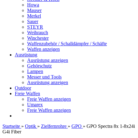
Howa
Mauser
Merkel
Sauer
STEYR
Weihrauch
Winchester
Waffenzubehör / Schalldämpfer / Schäfte
Waffen anzeigen
Ausrüstung
Ausrüstung anzeigen
Gehörschutz
Lampen
Messer und Tools
Ausrüstung anzeigen
Outdoor
Freie Waffen
Freie Waffen anzeigen
Umarex
Freie Waffen anzeigen
Startseite
»
Optik
»
Zielfernrohre
»
GPO
»
GPO Spectra 8x 1-8x24i
G4i Fiber