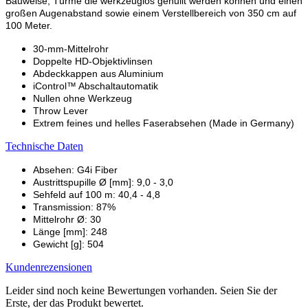
Bauweise, Türme die werkzeuglos genullt werden können und einen
großen Augenabstand sowie einem Verstellbereich von 350 cm auf
100 Meter.
30-mm-Mittelrohr
Doppelte HD-Objektivlinsen
Abdeckkappen aus Aluminium
iControl™ Abschaltautomatik
Nullen ohne Werkzeug
Throw Lever
Extrem feines und helles Faserabsehen (Made in Germany)
Technische Daten
Absehen: G4i Fiber
Austrittspupille Ø [mm]: 9,0 - 3,0
Sehfeld auf 100 m: 40,4 - 4,8
Transmission: 87%
Mittelrohr Ø: 30
Länge [mm]: 248
Gewicht [g]: 504
Kundenrezensionen
Leider sind noch keine Bewertungen vorhanden. Seien Sie der
Erste, der das Produkt bewertet.