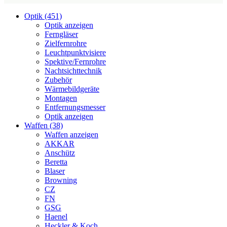
Optik (451)
Optik anzeigen
Ferngläser
Zielfernrohre
Leuchtpunktvisiere
Spektive/Fernrohre
Nachtsichttechnik
Zubehör
Wärmebildgeräte
Montagen
Entfernungsmesser
Optik anzeigen
Waffen (38)
Waffen anzeigen
AKKAR
Anschütz
Beretta
Blaser
Browning
CZ
FN
GSG
Haenel
Heckler & Koch