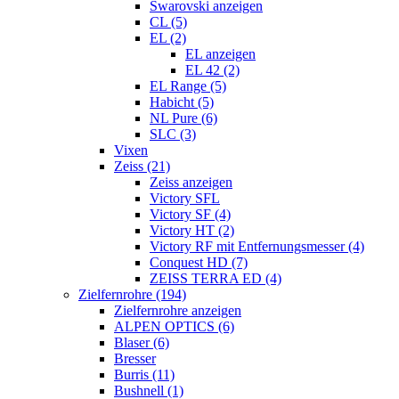
Swarovski anzeigen
CL (5)
EL (2)
EL anzeigen
EL 42 (2)
EL Range (5)
Habicht (5)
NL Pure (6)
SLC (3)
Vixen
Zeiss (21)
Zeiss anzeigen
Victory SFL
Victory SF (4)
Victory HT (2)
Victory RF mit Entfernungsmesser (4)
Conquest HD (7)
ZEISS TERRA ED (4)
Zielfernrohre (194)
Zielfernrohre anzeigen
ALPEN OPTICS (6)
Blaser (6)
Bresser
Burris (11)
Bushnell (1)