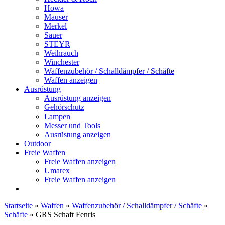
Howa
Mauser
Merkel
Sauer
STEYR
Weihrauch
Winchester
Waffenzubehör / Schalldämpfer / Schäfte
Waffen anzeigen
Ausrüstung
Ausrüstung anzeigen
Gehörschutz
Lampen
Messer und Tools
Ausrüstung anzeigen
Outdoor
Freie Waffen
Freie Waffen anzeigen
Umarex
Freie Waffen anzeigen
Startseite
»
Waffen
»
Waffenzubehör / Schalldämpfer / Schäfte
»
Schäfte
»
GRS Schaft Fenris