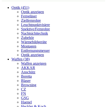
Optik (451)
Optik anzeigen
Ferngläser
Zielfernrohre
Leuchtpunktvisiere
Spektive/Fernrohre
Nachtsichttechnik
Zubehör
Wärmebildgeräte
Montagen
Entfernungsmesser
Optik anzeigen
Waffen (38)
Waffen anzeigen
AKKAR
Anschütz
Beretta
Blaser
Browning
CZ
FN
GSG
Haenel
Heckler & Koch