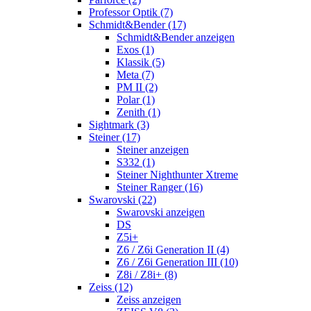
Professor Optik (7)
Schmidt&Bender (17)
Schmidt&Bender anzeigen
Exos (1)
Klassik (5)
Meta (7)
PM II (2)
Polar (1)
Zenith (1)
Sightmark (3)
Steiner (17)
Steiner anzeigen
S332 (1)
Steiner Nighthunter Xtreme
Steiner Ranger (16)
Swarovski (22)
Swarovski anzeigen
DS
Z5i+
Z6 / Z6i Generation II (4)
Z6 / Z6i Generation III (10)
Z8i / Z8i+ (8)
Zeiss (12)
Zeiss anzeigen