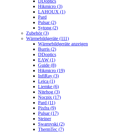
DDoptics
Hikmicro (3)
LAHOUX (1)
Pard
Pulsar (2)
Sytong (2)
Zubehör (3)
Wärmebildgeräte (111)
Wärmebildgeräte anzeigen
Burris (2)
DDoptics
EAW (1)
Guide (8)
Hikmicro (19)
InfiRay (3)
Leica (1)
Liemke (6)
Nitehog (3)
Nocpix (17)
Pard (11)
Pixfra (9)
Pulsar (17)
Steiner
Swarovski (2)
ThermTec (7)