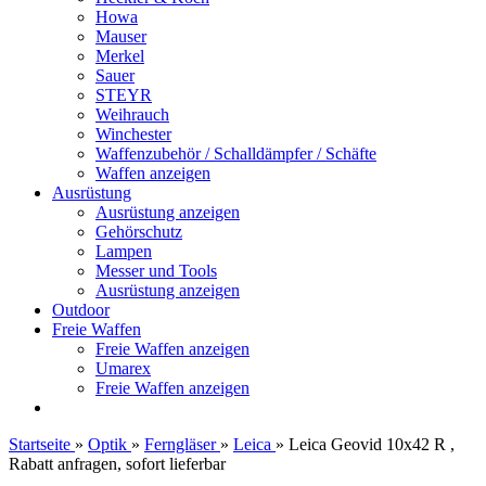
Howa
Mauser
Merkel
Sauer
STEYR
Weihrauch
Winchester
Waffenzubehör / Schalldämpfer / Schäfte
Waffen anzeigen
Ausrüstung
Ausrüstung anzeigen
Gehörschutz
Lampen
Messer und Tools
Ausrüstung anzeigen
Outdoor
Freie Waffen
Freie Waffen anzeigen
Umarex
Freie Waffen anzeigen
Startseite
»
Optik
»
Ferngläser
»
Leica
»
Leica Geovid 10x42 R ,
Rabatt anfragen, sofort lieferbar