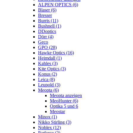
ALPEN OPTICS (6)
Blaser (6)
Bresser
Burris (11)
Bushnell (1)
DDoptics
Dörr (4)
Geco
GPO (28)
Hawke Optics (16)
Heimdall (1)
Kahles (3)
Kite Optics (3)
Konus (2)
Leica (8)
Leupold (3)
Meopta (6)
Meopta anzeigen
MeoHunter (6)
Optika 5 und 6
Meostar
Minox (1)
Nikko Stirling (3)
Noblex (12)
Parforce (2)