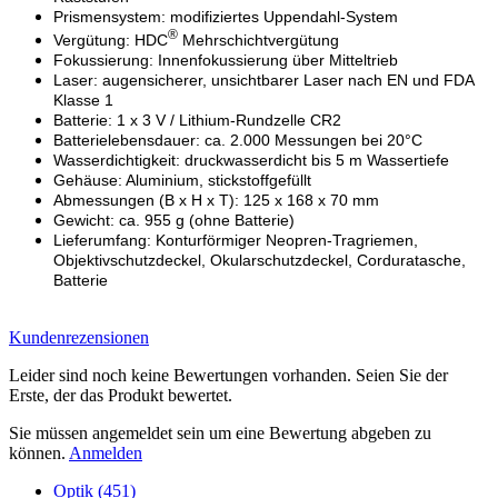
Prismensystem: modifiziertes Uppendahl-System
®
Vergütung: HDC
Mehrschichtvergütung
Fokussierung: Innenfokussierung über Mitteltrieb
Laser: augensicherer, unsichtbarer Laser nach EN und FDA
Klasse 1
Batterie: 1 x 3 V / Lithium-Rundzelle CR2
Batterielebensdauer: ca. 2.000 Messungen bei 20°C
Wasserdichtigkeit: druckwasserdicht bis 5 m Wassertiefe
Gehäuse: Aluminium, stickstoffgefüllt
Abmessungen (B x H x T): 125 x 168 x 70 mm
Gewicht: ca. 955 g (ohne Batterie)
Lieferumfang: Konturförmiger Neopren-Tragriemen,
Objektivschutzdeckel, Okularschutzdeckel, Corduratasche,
Batterie
Kundenrezensionen
Leider sind noch keine Bewertungen vorhanden. Seien Sie der
Erste, der das Produkt bewertet.
Sie müssen angemeldet sein um eine Bewertung abgeben zu
können.
Anmelden
Optik (451)