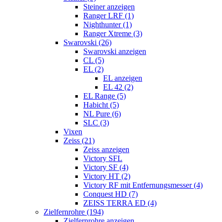
Steiner anzeigen
Ranger LRF (1)
Nighthunter (1)
Ranger Xtreme (3)
Swarovski (26)
Swarovski anzeigen
CL (5)
EL (2)
EL anzeigen
EL 42 (2)
EL Range (5)
Habicht (5)
NL Pure (6)
SLC (3)
Vixen
Zeiss (21)
Zeiss anzeigen
Victory SFL
Victory SF (4)
Victory HT (2)
Victory RF mit Entfernungsmesser (4)
Conquest HD (7)
ZEISS TERRA ED (4)
Zielfernrohre (194)
Zielfernrohre anzeigen