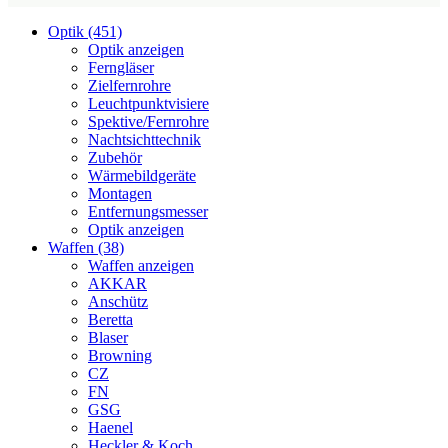
Optik (451)
Optik anzeigen
Ferngläser
Zielfernrohre
Leuchtpunktvisiere
Spektive/Fernrohre
Nachtsichttechnik
Zubehör
Wärmebildgeräte
Montagen
Entfernungsmesser
Optik anzeigen
Waffen (38)
Waffen anzeigen
AKKAR
Anschütz
Beretta
Blaser
Browning
CZ
FN
GSG
Haenel
Heckler & Koch