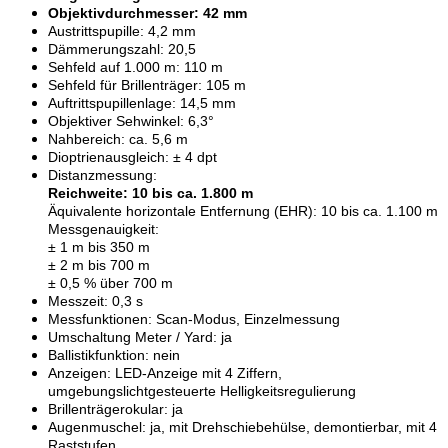
Objektivdurchmesser: 42 mm
Austrittspupille: 4,2 mm
Dämmerungszahl: 20,5
Sehfeld auf 1.000 m: 110 m
Sehfeld für Brillenträger: 105 m
Auftrittspupillenlage: 14,5 mm
Objektiver Sehwinkel: 6,3°
Nahbereich: ca. 5,6 m
Dioptrienausgleich: ± 4 dpt
Distanzmessung:
Reichweite: 10 bis ca. 1.800 m
Äquivalente horizontale Entfernung (EHR): 10 bis ca. 1.100 m
Messgenauigkeit:
± 1 m bis 350 m
± 2 m bis 700 m
± 0,5 % über 700 m
Messzeit: 0,3 s
Messfunktionen: Scan-Modus, Einzelmessung
Umschaltung Meter / Yard: ja
Ballistikfunktion: nein
Anzeigen: LED-Anzeige mit 4 Ziffern,
umgebungslichtgesteuerte Helligkeitsregulierung
Brillenträgerokular: ja
Augenmuschel: ja, mit Drehschiebehülse, demontierbar, mit 4
Raststufen