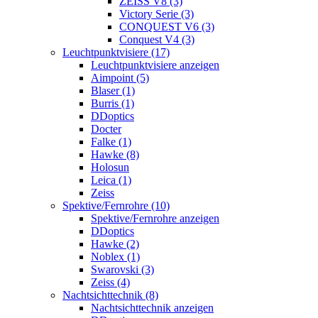
ZEISS V8 (3)
Victory Serie (3)
CONQUEST V6 (3)
Conquest V4 (3)
Leuchtpunktvisiere (17)
Leuchtpunktvisiere anzeigen
Aimpoint (5)
Blaser (1)
Burris (1)
DDoptics
Docter
Falke (1)
Hawke (8)
Holosun
Leica (1)
Zeiss
Spektive/Fernrohre (10)
Spektive/Fernrohre anzeigen
DDoptics
Hawke (2)
Noblex (1)
Swarovski (3)
Zeiss (4)
Nachtsichttechnik (8)
Nachtsichttechnik anzeigen