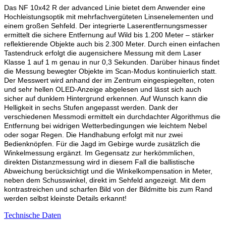
Das NF 10x42 R der advanced Linie bietet dem Anwender eine
Hochleistungsoptik mit mehrfachvergüteten Linsenelementen und
einem großen Sehfeld. Der integrierte Laserentfernungsmesser
ermittelt die sichere Entfernung auf Wild bis 1.200 Meter – stärker
reflektierende Objekte auch bis 2.300 Meter. Durch einen einfachen
Tastendruck erfolgt die augensichere Messung mit dem Laser
Klasse 1 auf 1 m genau in nur 0,3 Sekunden. Darüber hinaus findet
die Messung bewegter Objekte im Scan-Modus kontinuierlich statt.
Der Messwert wird anhand der im Zentrum eingespiegelten, roten
und sehr hellen OLED-Anzeige abgelesen und lässt sich auch
sicher auf dunklem Hintergrund erkennen. Auf Wunsch kann die
Helligkeit in sechs Stufen angepasst werden. Dank der
verschiedenen Messmodi ermittelt ein durchdachter Algorithmus die
Entfernung bei widrigen Wetterbedingungen wie leichtem Nebel
oder sogar Regen. Die Handhabung erfolgt mit nur zwei
Bedienknöpfen. Für die Jagd im Gebirge wurde zusätzlich die
Winkelmessung ergänzt. Im Gegensatz zur herkömmlichen,
direkten Distanzmessung wird in diesem Fall die ballistische
Abweichung berücksichtigt und die Winkelkompensation in Meter,
neben dem Schusswinkel, direkt im Sehfeld angezeigt. Mit dem
kontrastreichen und scharfen Bild von der Bildmitte bis zum Rand
werden selbst kleinste Details erkannt!
Technische Daten