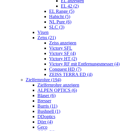
EL anzeigen
EL 42 (2)
EL Range (5)
Habicht (5)
NL Pure (6)
SLC (3)
Vixen
Zeiss (21)
Zeiss anzeigen
Victory SFL
Victory SF (4)
Victory HT (2)
Victory RF mit Entfernungsmesser (4)
Conquest HD (7)
ZEISS TERRA ED (4)
Zielfernrohre (194)
Zielfernrohre anzeigen
ALPEN OPTICS (6)
Blaser (6)
Bresser
Burris (11)
Bushnell (1)
DDoptics
Dörr (4)
Geco