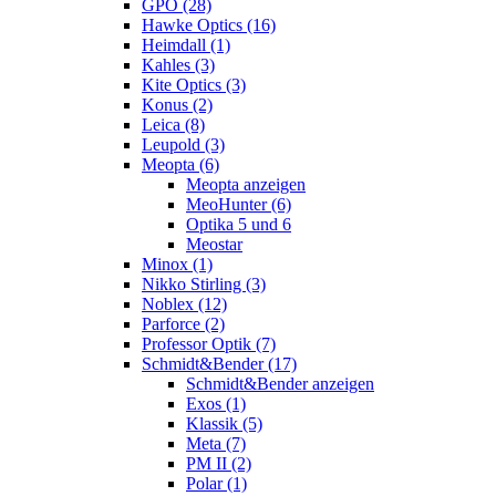
GPO (28)
Hawke Optics (16)
Heimdall (1)
Kahles (3)
Kite Optics (3)
Konus (2)
Leica (8)
Leupold (3)
Meopta (6)
Meopta anzeigen
MeoHunter (6)
Optika 5 und 6
Meostar
Minox (1)
Nikko Stirling (3)
Noblex (12)
Parforce (2)
Professor Optik (7)
Schmidt&Bender (17)
Schmidt&Bender anzeigen
Exos (1)
Klassik (5)
Meta (7)
PM II (2)
Polar (1)