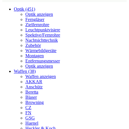
Optik (451)
Optik anzeigen
Ferngläser
Zielfernrohre
Leuchtpunktvisiere
Spektive/Fernrohre
Nachtsichttechnik
Zubehör
Wärmebildgeräte
Montagen
Entfernungsmesser
Optik anzeigen
Waffen (38)
Waffen anzeigen
AKKAR
Anschütz
Beretta
Blaser
Browning
CZ
FN
GSG
Haenel
Heckler & Koch