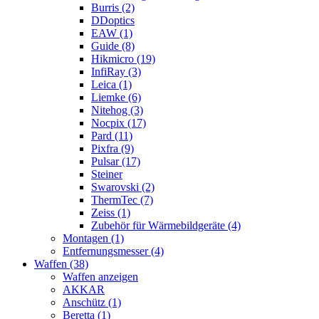
Burris (2)
DDoptics
EAW (1)
Guide (8)
Hikmicro (19)
InfiRay (3)
Leica (1)
Liemke (6)
Nitehog (3)
Nocpix (17)
Pard (11)
Pixfra (9)
Pulsar (17)
Steiner
Swarovski (2)
ThermTec (7)
Zeiss (1)
Zubehör für Wärmebildgeräte (4)
Montagen (1)
Entfernungsmesser (4)
Waffen (38)
Waffen anzeigen
AKKAR
Anschütz (1)
Beretta (1)