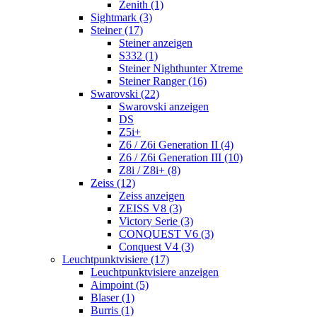
Zenith (1)
Sightmark (3)
Steiner (17)
Steiner anzeigen
S332 (1)
Steiner Nighthunter Xtreme
Steiner Ranger (16)
Swarovski (22)
Swarovski anzeigen
DS
Z5i+
Z6 / Z6i Generation II (4)
Z6 / Z6i Generation III (10)
Z8i / Z8i+ (8)
Zeiss (12)
Zeiss anzeigen
ZEISS V8 (3)
Victory Serie (3)
CONQUEST V6 (3)
Conquest V4 (3)
Leuchtpunktvisiere (17)
Leuchtpunktvisiere anzeigen
Aimpoint (5)
Blaser (1)
Burris (1)