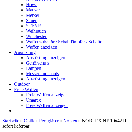
Howa
Mauser
Merkel
Sauer
STEYR
Weihrauch
Winchester
Waffenzubehör / Schalldämpfer / Schäfte
Waffen anzeigen
Ausrüstung
Ausrüstung anzeigen
Gehörschutz
Lampen
Messer und Tools
Ausrüstung anzeigen
Outdoor
Freie Waffen
Freie Waffen anzeigen
Umarex
Freie Waffen anzeigen
Startseite
»
Optik
»
Ferngläser
»
Noblex
»
NOBLEX NF 10x42 R,
sofort lieferbar