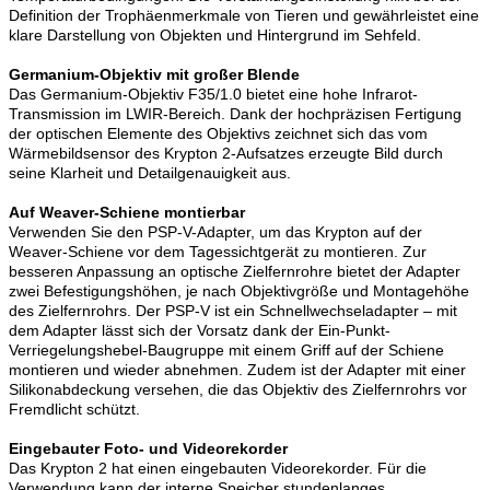
Definition der Trophäenmerkmale von Tieren und gewährleistet eine
klare Darstellung von Objekten und Hintergrund im Sehfeld.
Germanium-Objektiv mit großer Blende
Das Germanium-Objektiv F35/1.0 bietet eine hohe Infrarot-
Transmission im LWIR-Bereich. Dank der hochpräzisen Fertigung
der optischen Elemente des Objektivs zeichnet sich das vom
Wärmebildsensor des Krypton 2-Aufsatzes erzeugte Bild durch
seine Klarheit und Detailgenauigkeit aus.
Auf Weaver-Schiene montierbar
Verwenden Sie den PSP-V-Adapter, um das Krypton auf der
Weaver-Schiene vor dem Tagessichtgerät zu montieren. Zur
besseren Anpassung an optische Zielfernrohre bietet der Adapter
zwei Befestigungshöhen, je nach Objektivgröße und Montagehöhe
des Zielfernrohrs. Der PSP-V ist ein Schnellwechseladapter – mit
dem Adapter lässt sich der Vorsatz dank der Ein-Punkt-
Verriegelungshebel-Baugruppe mit einem Griff auf der Schiene
montieren und wieder abnehmen. Zudem ist der Adapter mit einer
Silikonabdeckung versehen, die das Objektiv des Zielfernrohrs vor
Fremdlicht schützt.
Eingebauter Foto- und Videorekorder
Das Krypton 2 hat einen eingebauten Videorekorder. Für die
Verwendung kann der interne Speicher stundenlanges