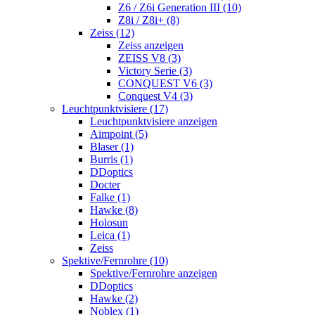
Z6 / Z6i Generation III (10)
Z8i / Z8i+ (8)
Zeiss (12)
Zeiss anzeigen
ZEISS V8 (3)
Victory Serie (3)
CONQUEST V6 (3)
Conquest V4 (3)
Leuchtpunktvisiere (17)
Leuchtpunktvisiere anzeigen
Aimpoint (5)
Blaser (1)
Burris (1)
DDoptics
Docter
Falke (1)
Hawke (8)
Holosun
Leica (1)
Zeiss
Spektive/Fernrohre (10)
Spektive/Fernrohre anzeigen
DDoptics
Hawke (2)
Noblex (1)