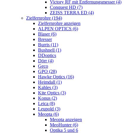
Victory RF mit Entfernungsmesser (4)
Conquest HD (7)
ZEISS TERRA ED (4)
Zielfernrohre (194)
Zielfernrohre anzeigen
ALPEN OPTICS (6)
Blaser (6)
Bresser
Burris (11)
Bushnell (1)
DDoptics
Dörr (4)
Geco
GPO (28)
Hawke Optics (16)
Heimdall (1)
Kahles (3)
Kite Optics (3)
Konus (2)
Leica (8)
Leupold (3)
Meopta (6)
Meopta anzeigen
MeoHunter (6)
Optika 5 und 6