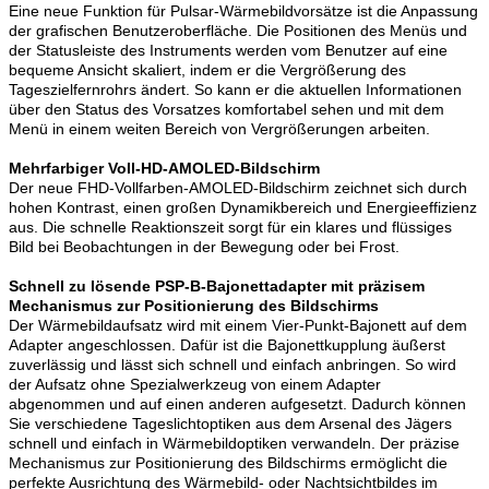
Eine neue Funktion für Pulsar-Wärmebildvorsätze ist die Anpassung
der grafischen Benutzeroberfläche. Die Positionen des Menüs und
der Statusleiste des Instruments werden vom Benutzer auf eine
bequeme Ansicht skaliert, indem er die Vergrößerung des
Tageszielfernrohrs ändert. So kann er die aktuellen Informationen
über den Status des Vorsatzes komfortabel sehen und mit dem
Menü in einem weiten Bereich von Vergrößerungen arbeiten.
Mehrfarbiger Voll-HD-AMOLED-Bildschirm
Der neue FHD-Vollfarben-AMOLED-Bildschirm zeichnet sich durch
hohen Kontrast, einen großen Dynamikbereich und Energieeffizienz
aus. Die schnelle Reaktionszeit sorgt für ein klares und flüssiges
Bild bei Beobachtungen in der Bewegung oder bei Frost.
Schnell zu lösende PSP-B-Bajonettadapter mit präzisem
Mechanismus zur Positionierung des Bildschirms
Der Wärmebildaufsatz wird mit einem Vier-Punkt-Bajonett auf dem
Adapter angeschlossen. Dafür ist die Bajonettkupplung äußerst
zuverlässig und lässt sich schnell und einfach anbringen. So wird
der Aufsatz ohne Spezialwerkzeug von einem Adapter
abgenommen und auf einen anderen aufgesetzt. Dadurch können
Sie verschiedene Tageslichtoptiken aus dem Arsenal des Jägers
schnell und einfach in Wärmebildoptiken verwandeln. Der präzise
Mechanismus zur Positionierung des Bildschirms ermöglicht die
perfekte Ausrichtung des Wärmebild- oder Nachtsichtbildes im