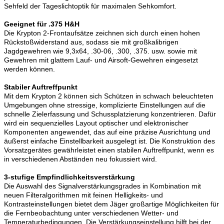
Sehfeld der Tageslichtoptik für maximalen Sehkomfort.
Geeignet für .375 H&H
Die Krypton 2-Frontaufsätze zeichnen sich durch einen hohen
Rückstoßwiderstand aus, sodass sie mit großkalibrigen
Jagdgewehren wie 9,3х64, .30-06, .300, .375. usw. sowie mit
Gewehren mit glattem Lauf- und Airsoft-Gewehren eingesetzt
werden können.
Stabiler Auftreffpunkt
Mit dem Krypton 2 können sich Schützen in schwach beleuchteten
Umgebungen ohne stressige, komplizierte Einstellungen auf die
schnelle Zielerfassung und Schussplatzierung konzentrieren. Dafür
wird ein sequenzielles Layout optischer und elektronischer
Komponenten angewendet, das auf eine präzise Ausrichtung und
äußerst einfache Einstellbarkeit ausgelegt ist. Die Konstruktion des
Vorsatzgerätes gewährleistet einen stabilen Auftreffpunkt, wenn es
in verschiedenen Abständen neu fokussiert wird.
3-stufige Empfindlichkeitsverstärkung
Die Auswahl des Signalverstärkungsgrades in Kombination mit
neuen Filteralgorithmen mit feinen Helligkeits- und
Kontrasteinstellungen bietet dem Jäger großartige Möglichkeiten für
die Fernbeobachtung unter verschiedenen Wetter- und
Temperaturbedingungen. Die Verstärkungseinstellung hilft bei der