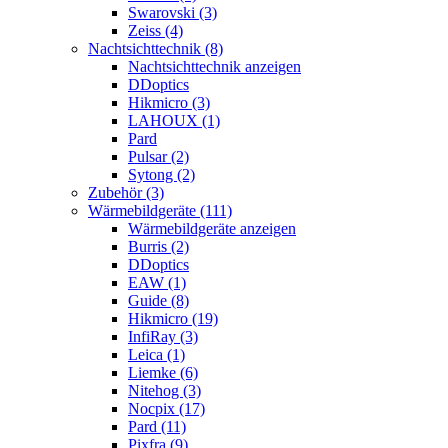
Swarovski (3)
Zeiss (4)
Nachtsichttechnik (8)
Nachtsichttechnik anzeigen
DDoptics
Hikmicro (3)
LAHOUX (1)
Pard
Pulsar (2)
Sytong (2)
Zubehör (3)
Wärmebildgeräte (111)
Wärmebildgeräte anzeigen
Burris (2)
DDoptics
EAW (1)
Guide (8)
Hikmicro (19)
InfiRay (3)
Leica (1)
Liemke (6)
Nitehog (3)
Nocpix (17)
Pard (11)
Pixfra (9)