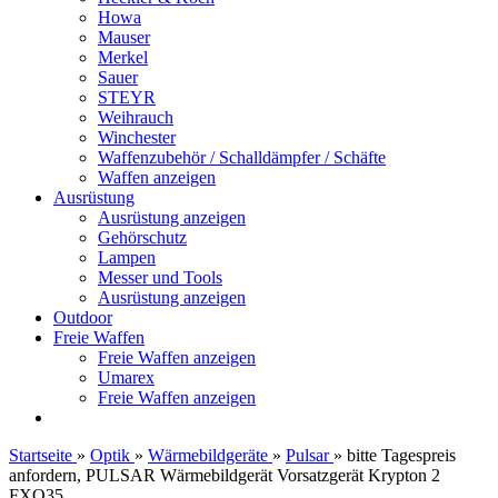
Howa
Mauser
Merkel
Sauer
STEYR
Weihrauch
Winchester
Waffenzubehör / Schalldämpfer / Schäfte
Waffen anzeigen
Ausrüstung
Ausrüstung anzeigen
Gehörschutz
Lampen
Messer und Tools
Ausrüstung anzeigen
Outdoor
Freie Waffen
Freie Waffen anzeigen
Umarex
Freie Waffen anzeigen
Startseite
»
Optik
»
Wärmebildgeräte
»
Pulsar
»
bitte Tagespreis
anfordern, PULSAR Wärmebildgerät Vorsatzgerät Krypton 2
FXQ35