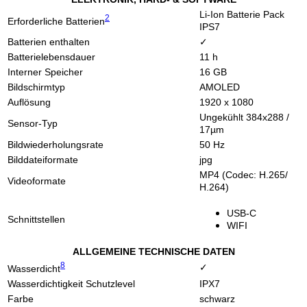
Li-Ion Batterie Pack
2
Erforderliche Batterien
IPS7
Batterien enthalten
✓
Batterielebensdauer
11 h
Interner Speicher
16 GB
Bildschirmtyp
AMOLED
Auflösung
1920 x 1080
Ungekühlt 384x288 /
Sensor-Typ
17µm
Bildwiederholungsrate
50 Hz
Bilddateiformate
jpg
MP4 (Codec: H.265/
Videoformate
H.264)
USB-C
Schnittstellen
WIFI
ALLGEMEINE TECHNISCHE DATEN
8
✓
Wasserdicht
Wasserdichtigkeit Schutzlevel
IPX7
Farbe
schwarz