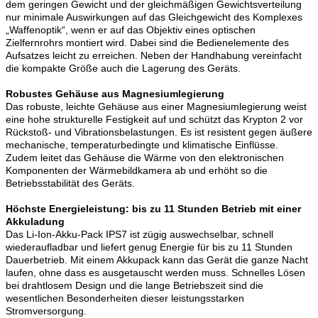
dem geringen Gewicht und der gleichmäßigen Gewichtsverteilung
nur minimale Auswirkungen auf das Gleichgewicht des Komplexes
„Waffenoptik“, wenn er auf das Objektiv eines optischen
Zielfernrohrs montiert wird. Dabei sind die Bedienelemente des
Aufsatzes leicht zu erreichen. Neben der Handhabung vereinfacht
die kompakte Größe auch die Lagerung des Geräts.
Robustes Gehäuse aus Magnesiumlegierung
Das robuste, leichte Gehäuse aus einer Magnesiumlegierung weist
eine hohe strukturelle Festigkeit auf und schützt das Krypton 2 vor
Rückstoß- und Vibrationsbelastungen. Es ist resistent gegen äußere
mechanische, temperaturbedingte und klimatische Einflüsse.
Zudem leitet das Gehäuse die Wärme von den elektronischen
Komponenten der Wärmebildkamera ab und erhöht so die
Betriebsstabilität des Geräts.
Höchste Energieleistung: bis zu 11 Stunden Betrieb mit einer
Akkuladung
Das Li-Ion-Akku-Pack IPS7 ist zügig auswechselbar, schnell
wiederaufladbar und liefert genug Energie für bis zu 11 Stunden
Dauerbetrieb. Mit einem Akkupack kann das Gerät die ganze Nacht
laufen, ohne dass es ausgetauscht werden muss. Schnelles Lösen
bei drahtlosem Design und die lange Betriebszeit sind die
wesentlichen Besonderheiten dieser leistungsstarken
Stromversorgung.