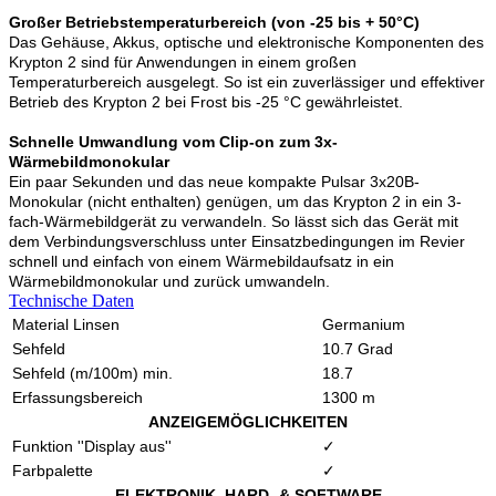
Großer Betriebstemperaturbereich (von -25 bis + 50°C)
Das Gehäuse, Akkus, optische und elektronische Komponenten des
Krypton 2 sind für Anwendungen in einem großen
Temperaturbereich ausgelegt. So ist ein zuverlässiger und effektiver
Betrieb des Krypton 2 bei Frost bis -25 °C gewährleistet.
Schnelle Umwandlung vom Clip-on zum 3x-
Wärmebildmonokular
Ein paar Sekunden und das neue kompakte Pulsar 3x20B-
Monokular (nicht enthalten) genügen, um das Krypton 2 in ein 3-
fach-Wärmebildgerät zu verwandeln. So lässt sich das Gerät mit
dem Verbindungsverschluss unter Einsatzbedingungen im Revier
schnell und einfach von einem Wärmebildaufsatz in ein
Wärmebildmonokular und zurück umwandeln.
Technische Daten
Material Linsen
Germanium
Sehfeld
10.7 Grad
Sehfeld (m/100m) min.
18.7
Erfassungsbereich
1300 m
ANZEIGEMÖGLICHKEITEN
Funktion ''Display aus''
✓
Farbpalette
✓
ELEKTRONIK, HARD- & SOFTWARE