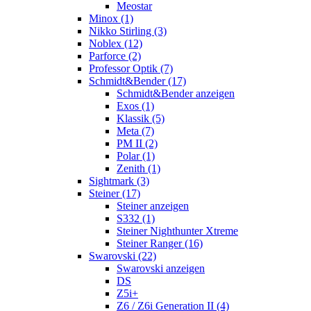
Meostar
Minox (1)
Nikko Stirling (3)
Noblex (12)
Parforce (2)
Professor Optik (7)
Schmidt&Bender (17)
Schmidt&Bender anzeigen
Exos (1)
Klassik (5)
Meta (7)
PM II (2)
Polar (1)
Zenith (1)
Sightmark (3)
Steiner (17)
Steiner anzeigen
S332 (1)
Steiner Nighthunter Xtreme
Steiner Ranger (16)
Swarovski (22)
Swarovski anzeigen
DS
Z5i+
Z6 / Z6i Generation II (4)