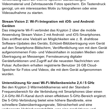
Videomaterial und Zehntausende Fotos speichern. Ein Tastendruck
genügt, um ein interessantes Motiv zu fotografieren oder eine
Videoaufnahme zu starten.
Stream Vision 2: Wi-Fi-Integration mit iOS- und Android-
Geräten
Das integrierte Wi-Fi verbindet das Krypton 2 über die mobile
Anwendung Stream Vision 2 mit Android- und iOS-Smartphones.
Dies eröffnet eine Vielzahl an Möglichkeiten wie z. B. drahtlose
Software-Updates des Geräts, Echtzeit-Bildübertragung vom Gerät
auf den Smartphone-Bildschirm, Veröffentlichung von mit dem Gerät
aufgenommenen Foto- und Videoinhalten in sozialen Medien oder
Übertragung an Messenger, Fernsteuerung digitaler
Gerätefunktionen und Zugriff auf die neuesten Nachrichten von
Pulsar. Außerdem erhalten registrierte Benutzer 16 GB Cloud-
Speicher für Fotos und Videos, die mit dem Gerät aufgenommen
wurden.
Unterstützung für zwei Wi-Fi-Wellenbereiche 2,4 / 5 GHz
Bei den Krypton 2-Wärmebildkameras wird der Standard-
Frequenzbereich für die Verbindung mit Smartphones über einen
2,4-GHz-Wi-Fi-Kanal durch einen effektiven 5-GHz-Bereich ergänzt.
Die 5-GHz-Verbindung bietet eine höhere Bandbreite, eine
schnellere Datenübertragungsrate, Störsicherheit und eine
verbesserte Verbindungsstabilität, was eine produktivere und