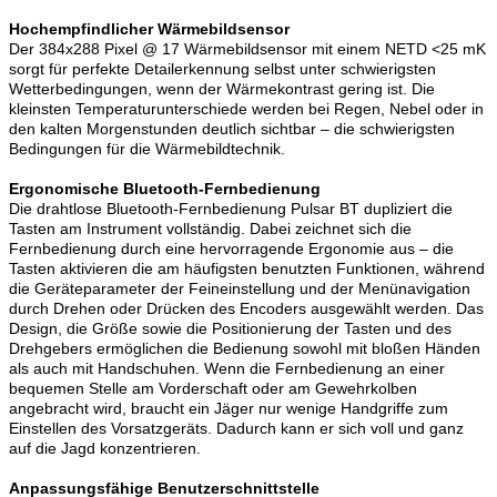
Hochempfindlicher Wärmebildsensor
Der 384x288 Pixel @ 17 Wärmebildsensor mit einem NETD <25 mK
sorgt für perfekte Detailerkennung selbst unter schwierigsten
Wetterbedingungen, wenn der Wärmekontrast gering ist. Die
kleinsten Temperaturunterschiede werden bei Regen, Nebel oder in
den kalten Morgenstunden deutlich sichtbar – die schwierigsten
Bedingungen für die Wärmebildtechnik.
Ergonomische Bluetooth-Fernbedienung
Die drahtlose Bluetooth-Fernbedienung Pulsar BT dupliziert die
Tasten am Instrument vollständig. Dabei zeichnet sich die
Fernbedienung durch eine hervorragende Ergonomie aus – die
Tasten aktivieren die am häufigsten benutzten Funktionen, während
die Geräteparameter der Feineinstellung und der Menünavigation
durch Drehen oder Drücken des Encoders ausgewählt werden. Das
Design, die Größe sowie die Positionierung der Tasten und des
Drehgebers ermöglichen die Bedienung sowohl mit bloßen Händen
als auch mit Handschuhen. Wenn die Fernbedienung an einer
bequemen Stelle am Vorderschaft oder am Gewehrkolben
angebracht wird, braucht ein Jäger nur wenige Handgriffe zum
Einstellen des Vorsatzgeräts. Dadurch kann er sich voll und ganz
auf die Jagd konzentrieren.
Anpassungsfähige Benutzerschnittstelle