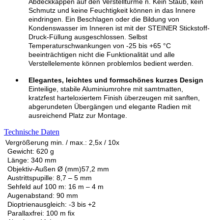
Abdeckkappen auf den
Verstelltürme
n. Kein Staub, kein
Schmutz und keine Feuchtigkeit können in das Innere
eindringen. Ein Beschlagen oder die Bildung von
Kondenswasser im Inneren ist mit der STEINER Stickstoff-
Druck-Füllung ausgeschlossen. Selbst
Temperaturschwankungen von -25 bis +65 °C
beeinträchtigen nicht die Funktionalität und alle
Verstellelemente können problemlos bedient werden.
Elegantes, leichtes und formschönes kurzes Design
Einteilige, stabile Aluminiumrohre mit samtmatten,
kratzfest harteloxiertem Finish überzeugen mit sanften,
abgerundeten Übergängen und elegante Radien mit
ausreichend Platz zur Montage.
Technische Daten
Vergrößerung min. / max.: 2,5x / 10x
Gewicht: 620 g
Länge: 340 mm
Objektiv-Außen Ø (mm)57,2 mm
Austrittspupille: 8,7 – 5 mm
Sehfeld auf 100 m: 16 m – 4 m
Augenabstand: 90 mm
Dioptrienausgleich: -3 bis +2
Parallaxfrei: 100 m fix