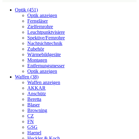
Optik (451)
Optik anzeigen
Ferngläser
Zielfernrohre
Leuchtpunktvisiere
Spektive/Fernrohre
Nachtsichttechnik
Zubehör
Wärmebildgeräte
Montagen
Entfernungsmesser
Optik anzeigen
Waffen (38)
Waffen anzeigen
AKKAR
Anschütz
Beretta
Blaser
Browning
CZ
FN
GSG
Haenel
Heckler & Koch