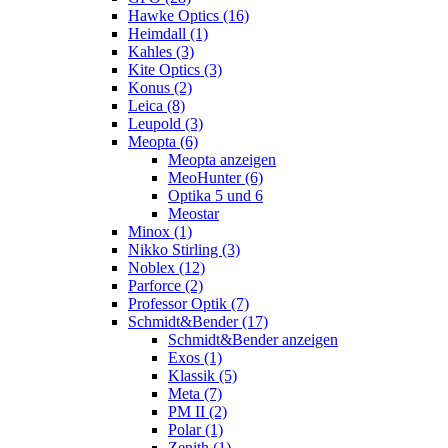
Hawke Optics (16)
Heimdall (1)
Kahles (3)
Kite Optics (3)
Konus (2)
Leica (8)
Leupold (3)
Meopta (6)
Meopta anzeigen
MeoHunter (6)
Optika 5 und 6
Meostar
Minox (1)
Nikko Stirling (3)
Noblex (12)
Parforce (2)
Professor Optik (7)
Schmidt&Bender (17)
Schmidt&Bender anzeigen
Exos (1)
Klassik (5)
Meta (7)
PM II (2)
Polar (1)
Zenith (1)