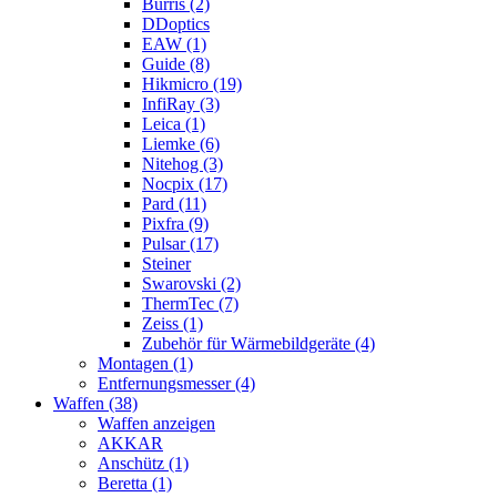
Burris (2)
DDoptics
EAW (1)
Guide (8)
Hikmicro (19)
InfiRay (3)
Leica (1)
Liemke (6)
Nitehog (3)
Nocpix (17)
Pard (11)
Pixfra (9)
Pulsar (17)
Steiner
Swarovski (2)
ThermTec (7)
Zeiss (1)
Zubehör für Wärmebildgeräte (4)
Montagen (1)
Entfernungsmesser (4)
Waffen (38)
Waffen anzeigen
AKKAR
Anschütz (1)
Beretta (1)