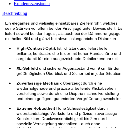
Kundenrezensionen
Beschreibung
Ein elegantes und vielseitig einsetzbares Zielfernrohr, welches
seine Stärken vor allem bei der Pirschjagd unter Beweis stellt. Es
liefert sowohl bei der Tages-, als auch bei der Dämmerungsjagd
ein helles Bild und glänzt bei abwechslungsreichen Distanzen.
High-Contrast-Optik
Ist lichtstark und liefert helle,
brillante, kontrastreiche Bilder mit hoher
Randschärfe
und
sorgt damit für eine ausgezeichnete Detailerkennbarkeit.
XL-
Sehfeld
und sicherer
Augenabstand
von 9 cm für den
größtmöglichen Überblick und Sicherheit in jeder Situation.
Zuverlässige Mechanik
Überzeugt durch eine
wiederholgenaue und präzise arbeitende Klick
absehen
verstellung sowie durch eine
Dioptrie
nschnellverstellung
und einem griffigen, gummierten
Vergrößerung
swechsler.
Extreme Robustheit
Hohe Schussfestigkeit durch
widerstandsfähige Werkstoffe und präzise, zuverlässige
Konstruktion. Druckwasserdichtigkeit bis 2 m durch
spezielle
Versiegelung
stechniken - auch ohne