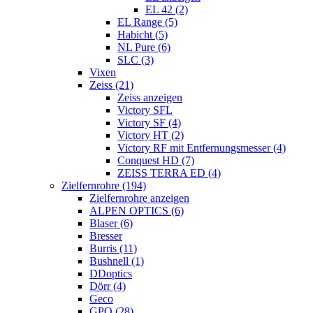
EL 42 (2)
EL Range (5)
Habicht (5)
NL Pure (6)
SLC (3)
Vixen
Zeiss (21)
Zeiss anzeigen
Victory SFL
Victory SF (4)
Victory HT (2)
Victory RF mit Entfernungsmesser (4)
Conquest HD (7)
ZEISS TERRA ED (4)
Zielfernrohre (194)
Zielfernrohre anzeigen
ALPEN OPTICS (6)
Blaser (6)
Bresser
Burris (11)
Bushnell (1)
DDoptics
Dörr (4)
Geco
GPO (28)