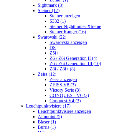
Sightmark (3)
Steiner (17)
Steiner anzeigen
S332 (1)
Steiner Nighthunter Xtreme
Steiner Ranger (16)
Swarovski (22)
Swarovski anzeigen
DS
Z5i+
Z6 / Z6i Generation II (4)
Z6 / Z6i Generation III (10)
Z8i / Z8i+ (8)
Zeiss (12)
Zeiss anzeigen
ZEISS V8 (3)
Victory Serie (3)
CONQUEST V6 (3)
Conquest V4 (3)
Leuchtpunktvisiere (17)
Leuchtpunktvisiere anzeigen
Aimpoint (5)
Blaser (1)
Burris (1)