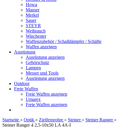
Howa
Mauser
Merkel
Sauer
STEYR
Weihrauch
Winchester
Waffenzubehör / Schalldämpfer / Schäfte
Waffen anzeigen
Ausrüstung
Ausrüstung anzeigen
Gehörschutz
Lampen
Messer und Tools
Ausrüstung anzeigen
Outdoor
Freie Waffen
Freie Waffen anzeigen
Umarex
Freie Waffen anzeigen
Startseite
»
Optik
»
Zielfernrohre
»
Steiner
»
Steiner Ranger
»
Steiner Ranger 4 2,5-10x50 LA 4A-I