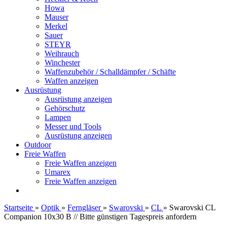
Howa
Mauser
Merkel
Sauer
STEYR
Weihrauch
Winchester
Waffenzubehör / Schalldämpfer / Schäfte
Waffen anzeigen
Ausrüstung
Ausrüstung anzeigen
Gehörschutz
Lampen
Messer und Tools
Ausrüstung anzeigen
Outdoor
Freie Waffen
Freie Waffen anzeigen
Umarex
Freie Waffen anzeigen
Startseite
»
Optik
»
Ferngläser
»
Swarovski
»
CL
»
Swarovski CL
Companion 10x30 B // Bitte günstigen Tagespreis anfordern