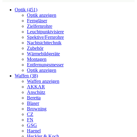
Optik (451)
Optik anzeigen
Ferngläser
Zielfernrohre
Leuchtpunktvisiere
Spektive/Fernrohre
Nachtsichttechnik
Zubehör
Wärmebildgeräte
Montagen
Entfernungsmesser
Optik anzeigen
Waffen (38)
Waffen anzeigen
AKKAR
Anschütz
Beretta
Blaser
Browning
CZ
FN
GSG
Haenel
Heckler & Koch