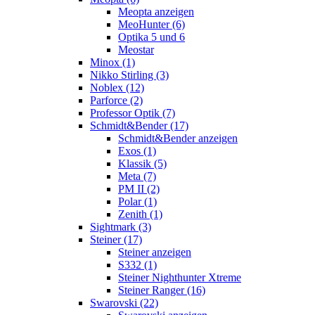
Meopta anzeigen
MeoHunter (6)
Optika 5 und 6
Meostar
Minox (1)
Nikko Stirling (3)
Noblex (12)
Parforce (2)
Professor Optik (7)
Schmidt&Bender (17)
Schmidt&Bender anzeigen
Exos (1)
Klassik (5)
Meta (7)
PM II (2)
Polar (1)
Zenith (1)
Sightmark (3)
Steiner (17)
Steiner anzeigen
S332 (1)
Steiner Nighthunter Xtreme
Steiner Ranger (16)
Swarovski (22)