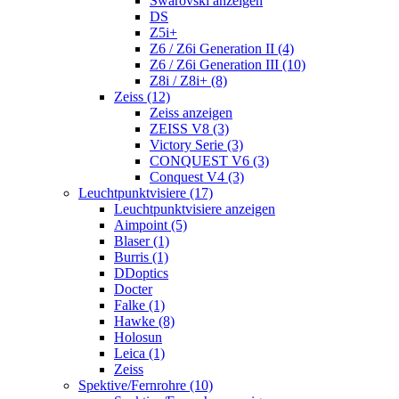
Swarovski anzeigen
DS
Z5i+
Z6 / Z6i Generation II (4)
Z6 / Z6i Generation III (10)
Z8i / Z8i+ (8)
Zeiss (12)
Zeiss anzeigen
ZEISS V8 (3)
Victory Serie (3)
CONQUEST V6 (3)
Conquest V4 (3)
Leuchtpunktvisiere (17)
Leuchtpunktvisiere anzeigen
Aimpoint (5)
Blaser (1)
Burris (1)
DDoptics
Docter
Falke (1)
Hawke (8)
Holosun
Leica (1)
Zeiss
Spektive/Fernrohre (10)