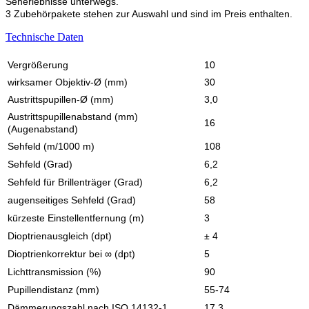
Seherlebnisse unterwegs.
3 Zubehörpakete stehen zur Auswahl und sind im Preis enthalten.
Technische Daten
Vergrößerung
10
wirksamer Objektiv-Ø (mm)
30
Austrittspupillen-Ø (mm)
3,0
Austrittspupillenabstand (mm)
16
(Augenabstand)
Sehfeld (m/1000 m)
108
Sehfeld (Grad)
6,2
Sehfeld für Brillenträger (Grad)
6,2
augenseitiges Sehfeld (Grad)
58
kürzeste Einstellentfernung (m)
3
Dioptrienausgleich (dpt)
± 4
Dioptrienkorrektur bei ∞ (dpt)
5
Lichttransmission (%)
90
Pupillendistanz (mm)
55-74
Dämmerungszahl nach ISO 14132-1
17,3