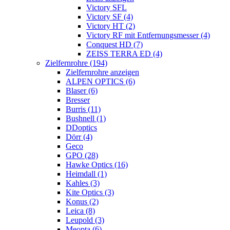
Victory SFL
Victory SF (4)
Victory HT (2)
Victory RF mit Entfernungsmesser (4)
Conquest HD (7)
ZEISS TERRA ED (4)
Zielfernrohre (194)
Zielfernrohre anzeigen
ALPEN OPTICS (6)
Blaser (6)
Bresser
Burris (11)
Bushnell (1)
DDoptics
Dörr (4)
Geco
GPO (28)
Hawke Optics (16)
Heimdall (1)
Kahles (3)
Kite Optics (3)
Konus (2)
Leica (8)
Leupold (3)
Meopta (6)