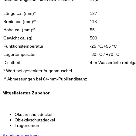
Länge ca. (mm)*
127
Breite ca. (mm)**
118
Höhe ca. (mm)**
55
Gewicht ca. (g)
500
Funktionstemperatur
-25 °C/+55 °C
Lagertemperatur
-30 °C / +70 °C
Dichtheit
4 m Wassertiefe (edelga
* Wert bei gesenkter Augenmuschel
_
** Abmessungen bei 64-mm-Pupillendistanz
_
Mitgeliefertes Zubehör
Okularschutzdeckel
Objektivschutzdeckel
Trageriemen
Kundenrezensionen