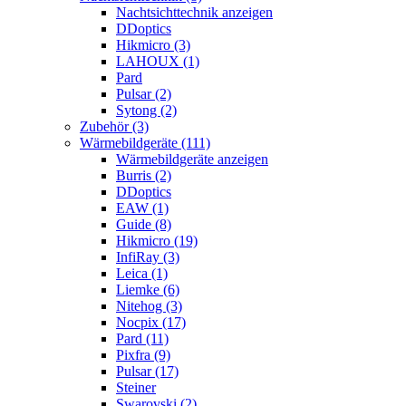
Nachtsichttechnik anzeigen
DDoptics
Hikmicro (3)
LAHOUX (1)
Pard
Pulsar (2)
Sytong (2)
Zubehör (3)
Wärmebildgeräte (111)
Wärmebildgeräte anzeigen
Burris (2)
DDoptics
EAW (1)
Guide (8)
Hikmicro (19)
InfiRay (3)
Leica (1)
Liemke (6)
Nitehog (3)
Nocpix (17)
Pard (11)
Pixfra (9)
Pulsar (17)
Steiner
Swarovski (2)