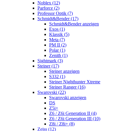
Noblex (12)
Parforce (2)
Professor Optik (7)
Schmidt&Bender (17)
Schmidt&Bender anzeigen
Exos (1)
Klassik (5)
Meta (7)
PM II (2)
Polar (1)
Zenith (1)
Sightmark (3)
Steiner (17)
Steiner anzeigen
S332 (1)
Steiner Nighthunter Xtreme
Steiner Ranger (16)
Swarovski (22)
Swarovski anzeigen
DS
Z5i+
Z6 / Z6i Generation II (4)
Z6 / Z6i Generation III (10)
Z8i / Z8i+ (8)
Zeiss (12)