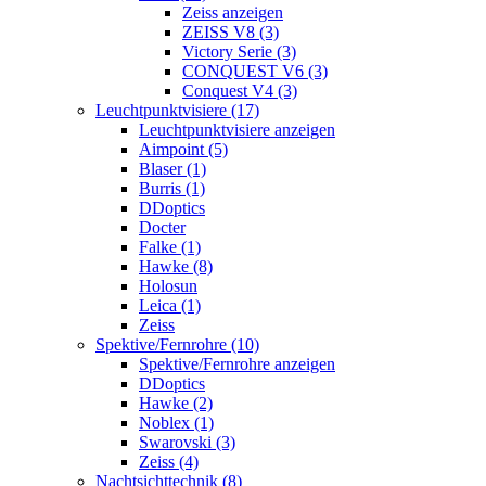
Zeiss anzeigen
ZEISS V8 (3)
Victory Serie (3)
CONQUEST V6 (3)
Conquest V4 (3)
Leuchtpunktvisiere (17)
Leuchtpunktvisiere anzeigen
Aimpoint (5)
Blaser (1)
Burris (1)
DDoptics
Docter
Falke (1)
Hawke (8)
Holosun
Leica (1)
Zeiss
Spektive/Fernrohre (10)
Spektive/Fernrohre anzeigen
DDoptics
Hawke (2)
Noblex (1)
Swarovski (3)
Zeiss (4)
Nachtsichttechnik (8)