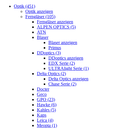
Optik (451)
Optik anzeigen
Ferngläser (105)
Ferngläser anzeigen
ALPEN OPTICS (5)
ATN
Blaser
Blaser anzeigen
Primus
DDoptics (3)
DDoptics anzeigen
EDX Serie (2)
ULTRAlight Serie (1)
Delta Optics (2)
Delta Optics anzeigen
Chase Serie (2)
Docter
Geco
GPO (23)
Hawke (6)
Kahles (5)
Kaps
Leica (4)
Meopta (1)