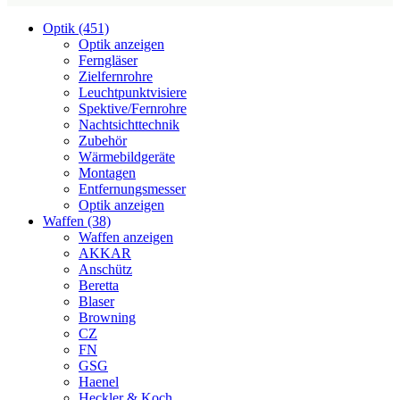
Optik (451)
Optik anzeigen
Ferngläser
Zielfernrohre
Leuchtpunktvisiere
Spektive/Fernrohre
Nachtsichttechnik
Zubehör
Wärmebildgeräte
Montagen
Entfernungsmesser
Optik anzeigen
Waffen (38)
Waffen anzeigen
AKKAR
Anschütz
Beretta
Blaser
Browning
CZ
FN
GSG
Haenel
Heckler & Koch