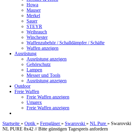
Howa
Mauser
Merkel
Sauer
STEYR
Weihrauch
Winchester
Waffenzubehör / Schalldämpfer / Schäfte
Waffen anzeigen
Ausrüstung
Ausrüstung anzeigen
Gehörschutz
Lampen
Messer und Tools
Ausrüstung anzeigen
Outdoor
Freie Waffen
Freie Waffen anzeigen
Umarex
Freie Waffen anzeigen
Startseite
»
Optik
»
Ferngläser
»
Swarovski
»
NL Pure
»
Swarovski
NL PURE 8x42 // Bitte günstigen Tagespreis anfordern