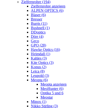
Zielfernrohre (194)
Zielfernrohre anzeigen
ALPEN OPTICS (6)
Blaser (6)
Bresser
Burris (11)
Bushnell (1)
DDoptics
Dörr (4)
Geco
GPO (28)
Hawke Optics (16)
Heimdall (1)
Kahles (3)
Kite Optics (3)
Konus (2)
Leica (8)
Leupold (3)
Meopta (6)
Meopta anzeigen
MeoHunter (6)
Optika 5 und 6
Meostar
Minox (1)
Nikko Stirling (3)