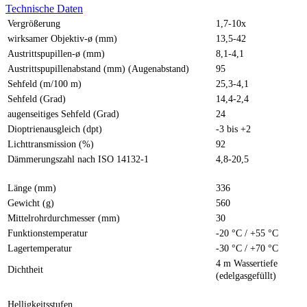
Technische Daten
Vergrößerung
1,7-10x
wirksamer Objektiv-ø (mm)
13,5-42
Austrittspupillen-ø (mm)
8,1-4,1
Austrittspupillenabstand (mm) (Augenabstand)
95
Sehfeld (m/100 m)
25,3-4,1
Sehfeld (Grad)
14,4-2,4
augenseitiges Sehfeld (Grad)
24
Dioptrienausgleich (dpt)
-3 bis +2
Lichttransmission (%)
92
Dämmerungszahl nach ISO 14132-1
4,8-20,5
Länge (mm)
336
Gewicht (g)
560
Mittelrohrdurchmesser (mm)
30
Funktionstemperatur
-20 °C / +55 °C
Lagertemperatur
-30 °C / +70 °C
4 m Wassertiefe
Dichtheit
(edelgasgefüllt)
Helligkeitsstufen