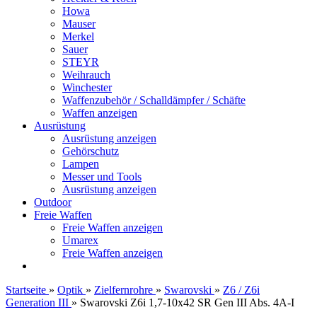
Howa
Mauser
Merkel
Sauer
STEYR
Weihrauch
Winchester
Waffenzubehör / Schalldämpfer / Schäfte
Waffen anzeigen
Ausrüstung
Ausrüstung anzeigen
Gehörschutz
Lampen
Messer und Tools
Ausrüstung anzeigen
Outdoor
Freie Waffen
Freie Waffen anzeigen
Umarex
Freie Waffen anzeigen
Startseite
»
Optik
»
Zielfernrohre
»
Swarovski
»
Z6 / Z6i
Generation III
»
Swarovski Z6i 1,7-10x42 SR Gen III Abs. 4A-I