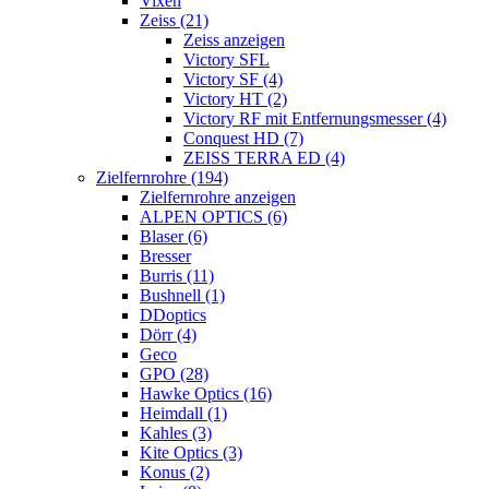
Vixen
Zeiss (21)
Zeiss anzeigen
Victory SFL
Victory SF (4)
Victory HT (2)
Victory RF mit Entfernungsmesser (4)
Conquest HD (7)
ZEISS TERRA ED (4)
Zielfernrohre (194)
Zielfernrohre anzeigen
ALPEN OPTICS (6)
Blaser (6)
Bresser
Burris (11)
Bushnell (1)
DDoptics
Dörr (4)
Geco
GPO (28)
Hawke Optics (16)
Heimdall (1)
Kahles (3)
Kite Optics (3)
Konus (2)