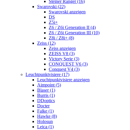
Steiner Ranger (16)
Swarovski (22)
Swarovski anzeigen
DS
Z5i+
Z6 / Z6i Generation II (4)
Z6 / Z6i Generation III (10)
Z8i / Z8i+ (8)
Zeiss (12)
Zeiss anzeigen
ZEISS V8 (3)
Victory Serie (3)
CONQUEST V6 (3)
Conquest V4 (3)
Leuchtpunktvisiere (17)
Leuchtpunktvisiere anzeigen
Aimpoint (5)
Blaser (1)
Burris (1)
DDoptics
Docter
Falke (1)
Hawke (8)
Holosun
Leica (1)