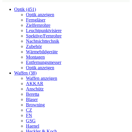
Optik (451)
Optik anzeigen
Ferngläser
Zielfernrohre
Leuchtpunktvisiere
Spektive/Fernrohre
Nachtsichttechnik
Zubehör
Wärmebildgeräte
Montagen
Entfernungsmesser
Optik anzeigen
Waffen (38)
Waffen anzeigen
AKKAR
Anschütz
Beretta
Blaser
Browning
CZ
FN
GSG
Haenel
Heckler & Koch