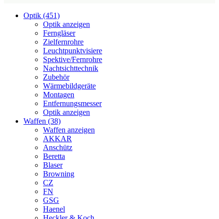
Optik (451)
Optik anzeigen
Ferngläser
Zielfernrohre
Leuchtpunktvisiere
Spektive/Fernrohre
Nachtsichttechnik
Zubehör
Wärmebildgeräte
Montagen
Entfernungsmesser
Optik anzeigen
Waffen (38)
Waffen anzeigen
AKKAR
Anschütz
Beretta
Blaser
Browning
CZ
FN
GSG
Haenel
Heckler & Koch