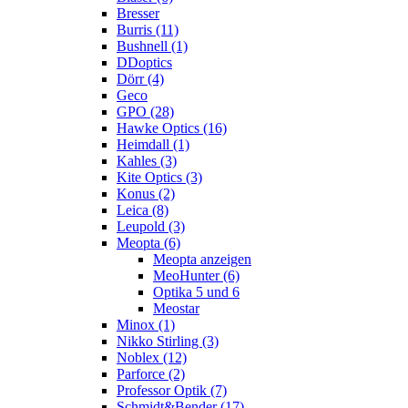
Bresser
Burris (11)
Bushnell (1)
DDoptics
Dörr (4)
Geco
GPO (28)
Hawke Optics (16)
Heimdall (1)
Kahles (3)
Kite Optics (3)
Konus (2)
Leica (8)
Leupold (3)
Meopta (6)
Meopta anzeigen
MeoHunter (6)
Optika 5 und 6
Meostar
Minox (1)
Nikko Stirling (3)
Noblex (12)
Parforce (2)
Professor Optik (7)
Schmidt&Bender (17)