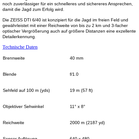
noch zuverlässiger für ein schnelleres und sichereres Ansprechen,
damit die Jagd zum Erfolg wird.
Die ZEISS DTI 6/40 ist konzipiert für die Jagd im freien Feld und
gewährleistet mit einer Reichweite von bis zu 2 km und 3-facher
optischer Vergrößerung auch auf größere Distanzen eine exzellente
Detailerkennung.
Technische Daten
Brennweite
40 mm
Blende
f/1.0
Sehfeld auf 100 m (yds)
19 m (57 ft)
Objektiver Sehwinkel
11° x 8°
Reichweite
2000 m (2187 yd)
Sensor Auflösung
640 x 480