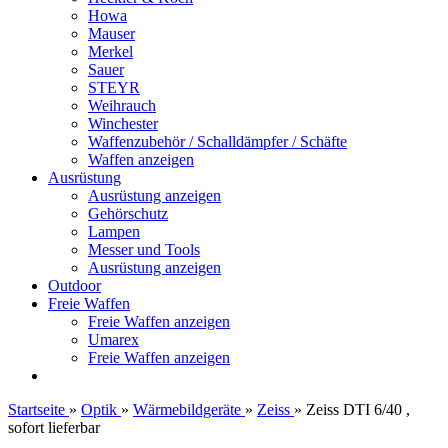
Howa
Mauser
Merkel
Sauer
STEYR
Weihrauch
Winchester
Waffenzubehör / Schalldämpfer / Schäfte
Waffen anzeigen
Ausrüstung
Ausrüstung anzeigen
Gehörschutz
Lampen
Messer und Tools
Ausrüstung anzeigen
Outdoor
Freie Waffen
Freie Waffen anzeigen
Umarex
Freie Waffen anzeigen
Startseite
»
Optik
»
Wärmebildgeräte
»
Zeiss
»
Zeiss DTI 6/40 ,
sofort lieferbar