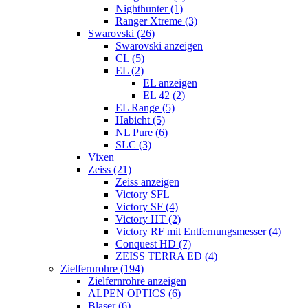
Nighthunter (1)
Ranger Xtreme (3)
Swarovski (26)
Swarovski anzeigen
CL (5)
EL (2)
EL anzeigen
EL 42 (2)
EL Range (5)
Habicht (5)
NL Pure (6)
SLC (3)
Vixen
Zeiss (21)
Zeiss anzeigen
Victory SFL
Victory SF (4)
Victory HT (2)
Victory RF mit Entfernungsmesser (4)
Conquest HD (7)
ZEISS TERRA ED (4)
Zielfernrohre (194)
Zielfernrohre anzeigen
ALPEN OPTICS (6)
Blaser (6)