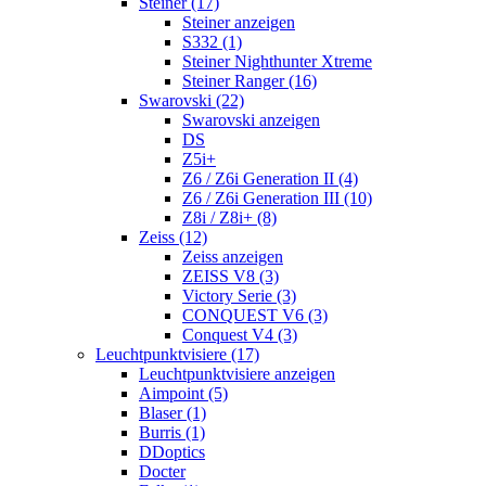
Steiner (17)
Steiner anzeigen
S332 (1)
Steiner Nighthunter Xtreme
Steiner Ranger (16)
Swarovski (22)
Swarovski anzeigen
DS
Z5i+
Z6 / Z6i Generation II (4)
Z6 / Z6i Generation III (10)
Z8i / Z8i+ (8)
Zeiss (12)
Zeiss anzeigen
ZEISS V8 (3)
Victory Serie (3)
CONQUEST V6 (3)
Conquest V4 (3)
Leuchtpunktvisiere (17)
Leuchtpunktvisiere anzeigen
Aimpoint (5)
Blaser (1)
Burris (1)
DDoptics
Docter