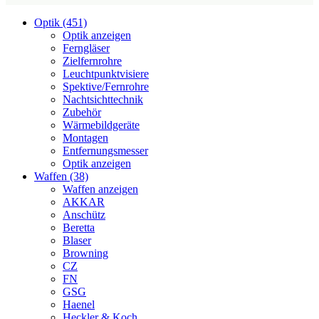
Optik (451)
Optik anzeigen
Ferngläser
Zielfernrohre
Leuchtpunktvisiere
Spektive/Fernrohre
Nachtsichttechnik
Zubehör
Wärmebildgeräte
Montagen
Entfernungsmesser
Optik anzeigen
Waffen (38)
Waffen anzeigen
AKKAR
Anschütz
Beretta
Blaser
Browning
CZ
FN
GSG
Haenel
Heckler & Koch