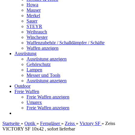
Howa
Mauser
Merkel
Sauer
STEYR
Weihrauch
Winchester
Waffenzubehör / Schalldämpfer / Schäfte
Waffen anzeigen
Ausrüstung
Ausrüstung anzeigen
Gehörschutz
Lampen
Messer und Tools
Ausrüstung anzeigen
Outdoor
Freie Waffen
Freie Waffen anzeigen
Umarex
Freie Waffen anzeigen
Startseite
»
Optik
»
Ferngläser
»
Zeiss
»
Victory SF
»
Zeiss
VICTORY SF 10x42 , sofort lieferbar