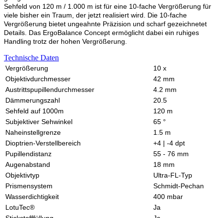
Sehfeld von 120 m / 1.000 m ist für eine 10-fache Vergrößerung für
viele bisher ein Traum, der jetzt realisiert wird. Die 10-fache
Vergrößerung bietet ungeahnte Präzision und scharf gezeichnetet
Details. Das ErgoBalance Concept ermöglicht dabei ein ruhiges
Handling trotz der hohen Vergrößerung.
Technische Daten
Vergrößerung
10 x
Objektivdurchmesser
42 mm
Austrittspupillendurchmesser
4.2 mm
Dämmerungszahl
20.5
Sehfeld auf 1000m
120 m
Subjektiver Sehwinkel
65 °
Naheinstellgrenze
1.5 m
Dioptrien-Verstellbereich
+4 | -4 dpt
Pupillendistanz
55 - 76 mm
Augenabstand
18 mm
Objektivtyp
Ultra-FL-Typ
Prismensystem
Schmidt-Pechan
Wasserdichtigkeit
400 mbar
LotuTec®
Ja
Stickstofffüllung
Ja