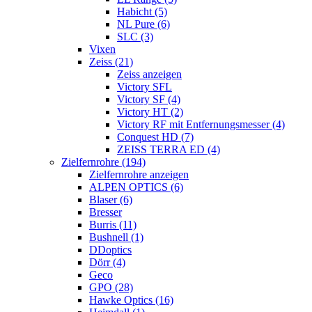
Habicht (5)
NL Pure (6)
SLC (3)
Vixen
Zeiss (21)
Zeiss anzeigen
Victory SFL
Victory SF (4)
Victory HT (2)
Victory RF mit Entfernungsmesser (4)
Conquest HD (7)
ZEISS TERRA ED (4)
Zielfernrohre (194)
Zielfernrohre anzeigen
ALPEN OPTICS (6)
Blaser (6)
Bresser
Burris (11)
Bushnell (1)
DDoptics
Dörr (4)
Geco
GPO (28)
Hawke Optics (16)